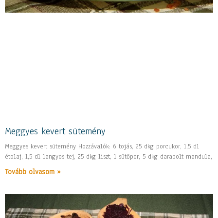
Meggyes kevert sütemény
Meggyes kevert sütemény Hozzávalók: 6 tojás, 25 dkg porcukor, 1,5 dl
étolaj, 1,5 dl langyos tej, 25 dkg liszt, 1 sütőpor, 5 dkg darabolt mandula,
Tovább olvasom »