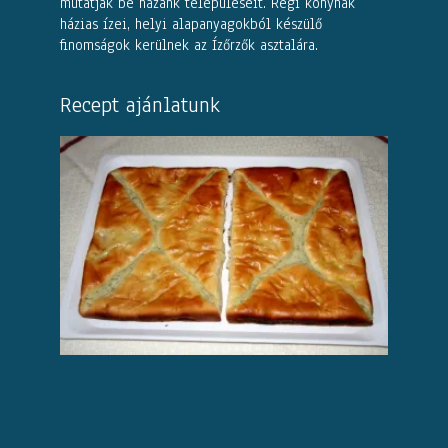
mutatják be hazánk településeit. Régi konyhák
házias ízei, helyi alapanyagokból készülő
finomságok kerülnek az Ízőrzők asztalára.
Recept ajánlatunk