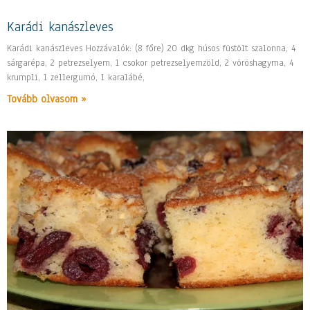
Karádi kanászleves
Karádi kanászleves Hozzávalók: (8 főre) 20 dkg húsos füstölt szalonna, 4
sárgarépa, 2 petrezselyem, 1 csokor petrezselyemzöld, 2 vöröshagyma, 4
krumpli, 1 zellergumó, 1 karalábé,
Tovább olvasom »