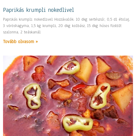
Paprikás krumpli nokedlivel
Paprikás krumpli nokedlivel Hozzávalók: 10 dkg sertészsír, 0,5 dl étolaj,
3 vöröshagyma, 1,5 kg krumpli, 20 dkg kolbász, 15 dkg húsos füstölt
szalonna, 2 teáskanál
Tovább olvasom »