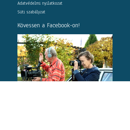
Adatvédelmi nyilatkozat
Süti szabályzat
Kövessen a Facebook-on!
Kövesse
Facebook
oldalunkat, ahol naprakészen
láthatja az Ízőrzőkről szóló híreket!