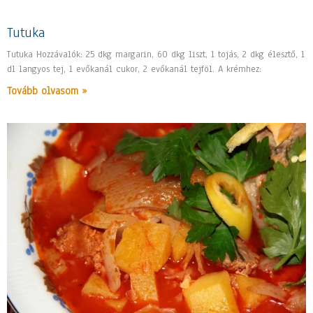
Tutuka
Tutuka Hozzávalók: 25 dkg margarin, 60 dkg liszt, 1 tojás, 2 dkg élesztő, 1
dl langyos tej, 1 evőkanál cukor, 2 evőkanál tejföl. A krémhez:
Tovább olvasom »