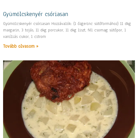
Gyümölcskenyér csóriasan
Gyümölcskenyér csóriasan Hozzávalók: (1 őzgerinc sütőformához) 11 dkg
margarin, 3 tojás, 11 dkg porcukor, 11 dkg liszt, fél csomag sütőpor, 1
vaníliás cukor, 1 citrom
Tovább olvasom »