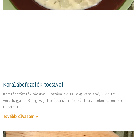
Karalábéfőzelék tócsival
Karalábéfőzelék tócsival Hozzávalók: 80 dkg karalábé, 1 kis fej
vöröshagyma, 3 dkg vaj, 1 teáskanál méz, só, 1 kis csokor kapor, 2 dl
tejszín, 1
Tovább olvasom »