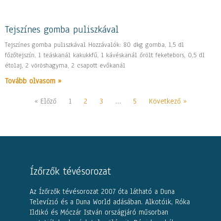
Tejszínes gomba puliszkával
Tejszínes gomba puliszkával Hozzávalók: 80 dkg gomba, 1,5 dl
főzőtejszín, 1 teáskanál kakukkfű, 1 kávéskanál őrölt feketebors, 0,5 dl
étolaj, 2 vöröshagyma, 2 csapott evőkanál
Tovább olvasom »
« Előző
1
2
3
…
5
Következő »
Ízőrzők tévésorozat
Az Ízőrzők tévésorozat 2007 óta látható a Duna
Televízió és a Duna World adásában. Alkotóik, Róka
Ildikó és Móczár István országjáró műsorban