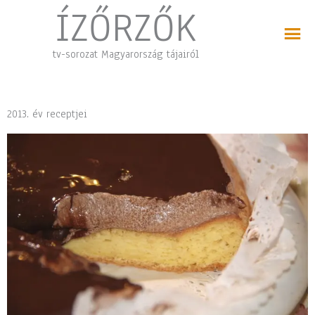
Skip
ÍZŐRZŐK
to
content
tv-sorozat Magyarország tájairól
2013. év receptjei
Oldal
Oldal
Oldal
Oldal