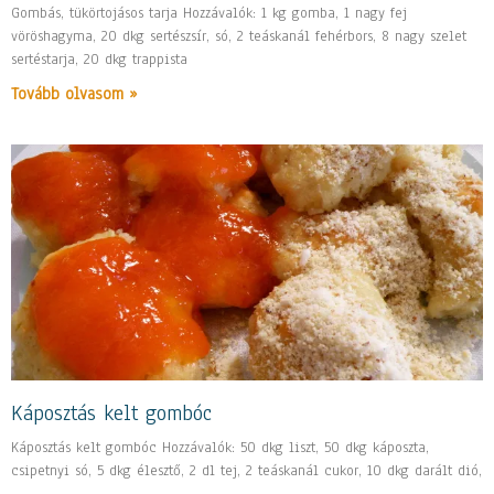
Gombás, tükörtojásos tarja Hozzávalók: 1 kg gomba, 1 nagy fej
vöröshagyma, 20 dkg sertészsír, só, 2 teáskanál fehérbors, 8 nagy szelet
sertéstarja, 20 dkg trappista
Tovább olvasom »
Káposztás kelt gombóc
Káposztás kelt gombóc Hozzávalók: 50 dkg liszt, 50 dkg káposzta,
csipetnyi só, 5 dkg élesztő, 2 dl tej, 2 teáskanál cukor, 10 dkg darált dió,