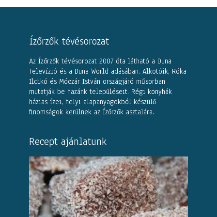
Ízőrzők tévésorozat
Az Ízőrzők tévésorozat 2007 óta látható a Duna
Televízió és a Duna World adásában. Alkotóik, Róka
Ildikó és Móczár István országjáró műsorban
mutatják be hazánk településeit. Régi konyhák
házias ízei, helyi alapanyagokból készülő
finomságok kerülnek az Ízőrzők asztalára.
Recept ajánlatunk