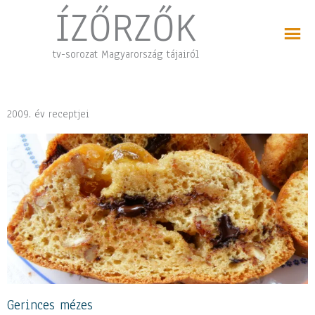
Skip
ÍZŐRZŐK
to
content
tv-sorozat Magyarország tájairól
2009. év receptjei
Oldal
Oldal
Oldal
Oldal
Gerinces mézes