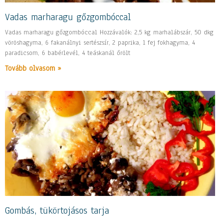
Vadas marharagu gőzgombóccal
Vadas marharagu gőzgombóccal Hozzávalók: 2,5 kg marhalábszár, 50 dkg
vöröshagyma, 6 fakanálnyi sertészsír, 2 paprika, 1 fej fokhagyma, 4
paradicsom, 6 babérlevél, 4 teáskanál őrölt
Tovább olvasom »
Gombás, tükörtojásos tarja