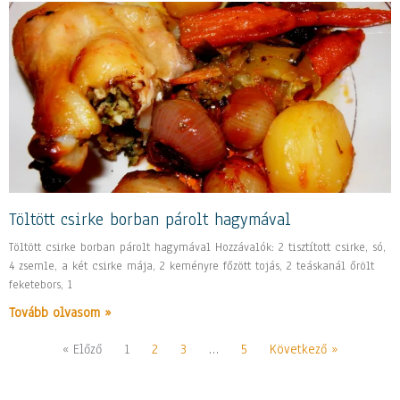
Töltött csirke borban párolt hagymával
Töltött csirke borban párolt hagymával Hozzávalók: 2 tisztított csirke, só,
4 zsemle, a két csirke mája, 2 keményre főzött tojás, 2 teáskanál őrölt
feketebors, 1
Tovább olvasom »
« Előző
1
2
3
…
5
Következő »