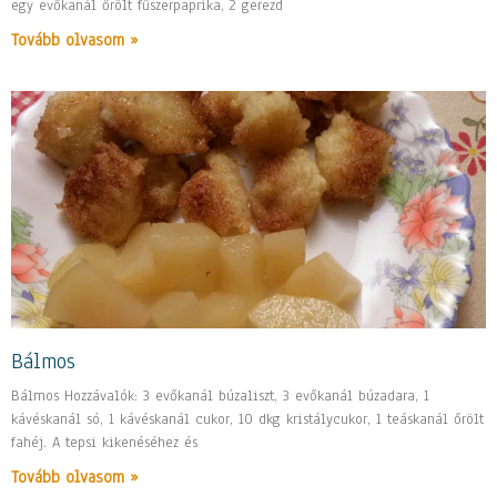
egy evőkanál őrölt fűszerpaprika, 2 gerezd
Tovább olvasom »
Bálmos
Bálmos Hozzávalók: 3 evőkanál búzaliszt, 3 evőkanál búzadara, 1
kávéskanál só, 1 kávéskanál cukor, 10 dkg kristálycukor, 1 teáskanál őrölt
fahéj. A tepsi kikenéséhez és
Tovább olvasom »