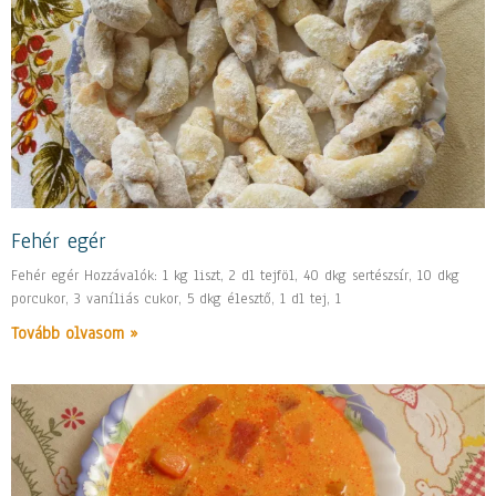
Fehér egér
Fehér egér Hozzávalók: 1 kg liszt, 2 dl tejföl, 40 dkg sertészsír, 10 dkg
porcukor, 3 vaníliás cukor, 5 dkg élesztő, 1 dl tej, 1
Tovább olvasom »