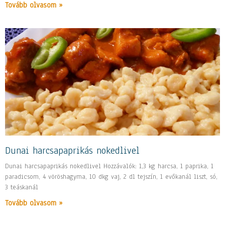
Tovább olvasom »
Dunai harcsapaprikás nokedlivel
Dunai harcsapaprikás nokedlivel Hozzávalók: 1,3 kg harcsa, 1 paprika, 1
paradicsom, 4 vöröshagyma, 10 dkg vaj, 2 dl tejszín, 1 evőkanál liszt, só,
3 teáskanál
Tovább olvasom »