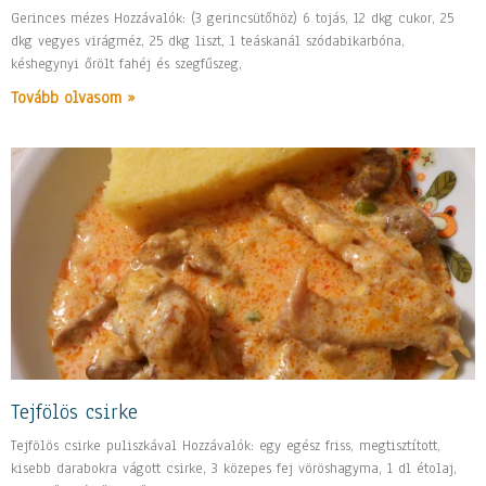
Gerinces mézes Hozzávalók: (3 gerincsütőhöz) 6 tojás, 12 dkg cukor, 25
dkg vegyes virágméz, 25 dkg liszt, 1 teáskanál szódabikarbóna,
késhegynyi őrölt fahéj és szegfűszeg,
Tovább olvasom »
Tejfölös csirke
Tejfölös csirke puliszkával Hozzávalók: egy egész friss, megtisztított,
kisebb darabokra vágott csirke, 3 közepes fej vöröshagyma, 1 dl étolaj,