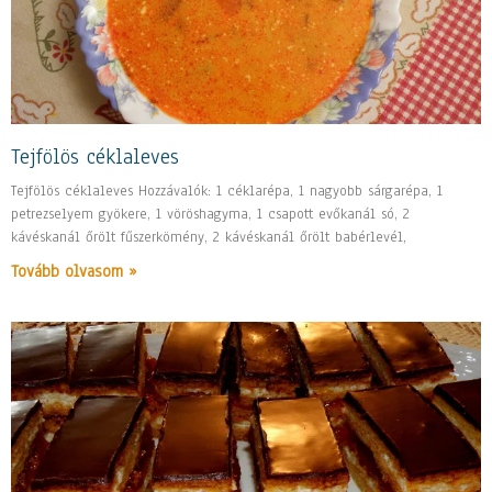
Tejfölös céklaleves
Tejfölös céklaleves Hozzávalók: 1 céklarépa, 1 nagyobb sárgarépa, 1
petrezselyem gyökere, 1 vöröshagyma, 1 csapott evőkanál só, 2
kávéskanál őrölt fűszerkömény, 2 kávéskanál őrölt babérlevél,
Tovább olvasom »