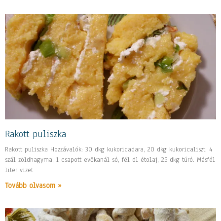
Rakott puliszka
Rakott puliszka Hozzávalók: 30 dkg kukoricadara, 20 dkg kukoricaliszt, 4
szál zöldhagyma, 1 csapott evőkanál só, fél dl étolaj, 25 dkg túró. Másfél
liter vizet
Tovább olvasom »