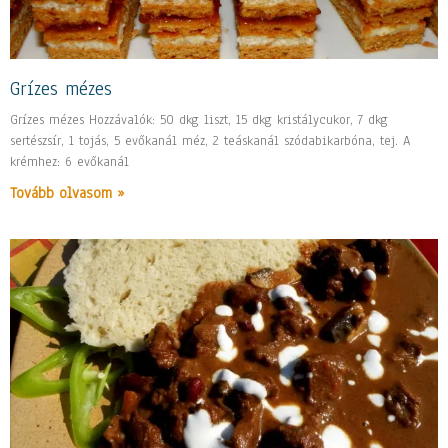
Grízes mézes
Grízes mézes Hozzávalók: 50 dkg liszt, 15 dkg kristálycukor, 7 dkg
sertészsír, 1 tojás, 5 evőkanál méz, 2 teáskanál szódabikarbóna, tej. A
krémhez: 6 evőkanál
Tovább olvasom »