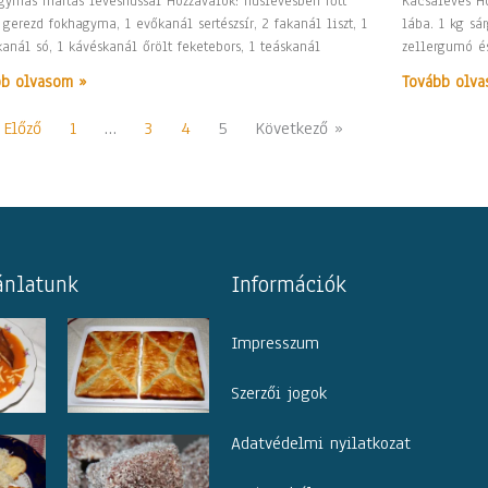
gymás mártás leveshússal Hozzávalók: húslevesben főtt
Kacsaleves Ho
 gerezd fokhagyma, 1 evőkanál sertészsír, 2 fakanál liszt, 1
lába. 1 kg sá
anál só, 1 kávéskanál őrölt feketebors, 1 teáskanál
zellergumó és
bb olvasom »
Tovább olva
 Előző
1
…
3
4
5
Következő »
ánlatunk
Információk
Impresszum
Szerzői jogok
Adatvédelmi nyilatkozat