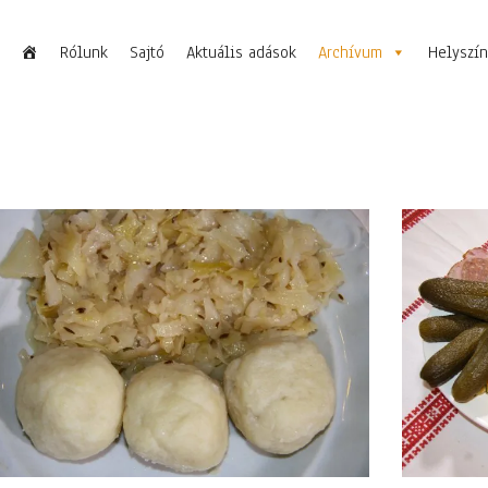
Rólunk
Sajtó
Aktuális adások
Archívum
Helyszí
Oldal
Oldal
Oldal
Oldal