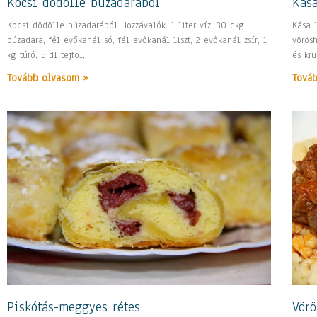
Kocsi dödölle búzadarából
Kása
Kocsi dödölle búzadarából Hozzávalók: 1 liter víz, 30 dkg
Kása l
búzadara, fél evőkanál só, fél evőkanál liszt, 2 evőkanál zsír, 1
vörös
kg túró, 5 dl tejföl,
és kru
Tovább olvasom »
Tová
Piskótás-meggyes rétes
Vörö