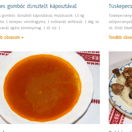
tes gombóc dinsztelt káposztával
Tüskepec
es gombóc dinsztelt káposztával Hozzávalók: 1,5 kg
Tüskepecsenye
ta, 1 közepes vöröshagyma, 1 evőkanál sertészsír, 1 dkg só,
szűzpecsenye),
skanál egész köménymag, 1 dl víz, 1
só, őrölt fek
bb olvasom »
Tovább olva