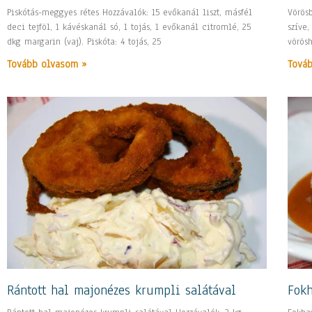
Piskótás-meggyes rétes Hozzávalók: 15 evőkanál liszt, másfél
Vörös
deci tejföl, 1 kávéskanál só, 1 tojás, 1 evőkanál citromlé, 25
szíve,
dkg margarin (vaj). Piskóta: 4 tojás, 25
vörös
Tovább olvasom »
Tová
Rántott hal majonézes krumpli salátával
Fok