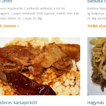
 leves
Babkása t
eves Hozzávalók: 1 evőkanál sertészsír, 1 kis fej
Babkása töpör
hagyma, 1 púpos teáskanál őrölt paprika, másfél liter bab-
kg burgonya, 
mpli főzőlé, só, 1 tojás, 10 dkg
20 dkg kacsa
bb olvasom »
Tovább olva
sboros kacsapörkölt
Hagymás 