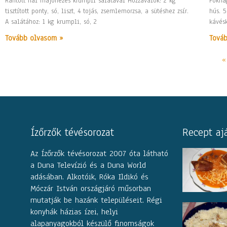
Rántott hal majonézes krumpli salátával Hozzávalók: 2 kg
Fokha
tisztított ponty, só, liszt, 4 tojás, zsemlemorzsa, a sütéshez zsír.
hús. 5
A salátához: 1 kg krumpli, só, 2
kávésk
Tovább olvasom »
Tová
«
Ízőrzők tévésorozat
Recept aj
Az Ízőrzők tévésorozat 2007 óta látható
a Duna Televízió és a Duna World
adásában. Alkotóik, Róka Ildikó és
Móczár István országjáró műsorban
mutatják be hazánk településeit. Régi
konyhák házias ízei, helyi
alapanyagokból készülő finomságok