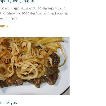
öpörtyűvel, májjal
tyűvel, májjal Hozzávalók: 60 dkg fejtett bab, 1
3 vöröshagyma, 30-35 dkg liszt, só, 1 kg kacsaháj,
máj, 1 púpos
som »
rostélyos