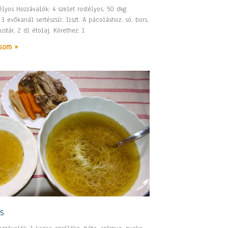
lyos Hozzávalók: 4 szelet rostélyos, 50 dkg
 evőkanál sertészsír, liszt. A pácoláshoz: só, bors,
stár, 2 dl étolaj. Körethez: 1
som »
s