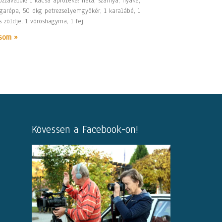
zzávalók: 1 kacsa apróléka: háta, szárnya, nyaka,
rgarépa, 50 dkg petrezselyemgyökér, 1 karalábé, 1
 zöldje, 1 vöröshagyma, 1 fej
som »
Kövessen a Facebook-on!