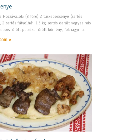
senye
 Hozzávalók: (8 főre) 2 tüskepecsenye (sertés
 2 sertés fátyolháj, 1,5 kg sertés darált vegyes hús,
etebors, őrölt paprika, őrölt kömény, fokhagyma.
som »