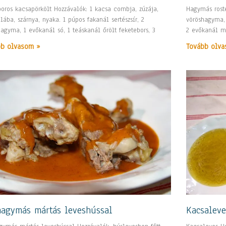
boros kacsapörkölt Hozzávalók: 1 kacsa combja, zúzája,
Hagymás rosté
 lába, szárnya, nyaka. 1 púpos fakanál sertészsír, 2
vöröshagyma, 3
hagyma, 1 evőkanál só, 1 teáskanál őrölt feketebors, 3
2 evőkanál mu
bb olvasom »
Tovább olva
hagymás mártás leveshússal
Kacsaleve