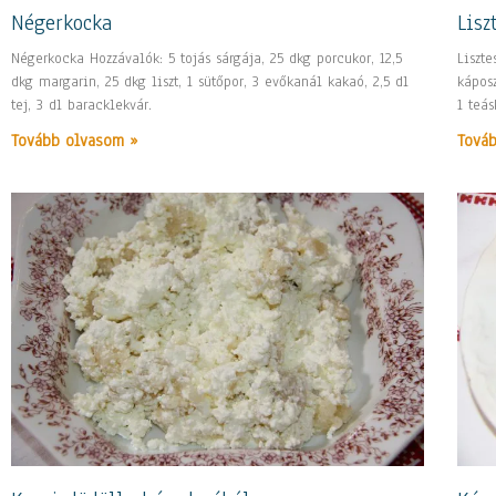
Négerkocka
Lisz
Négerkocka Hozzávalók: 5 tojás sárgája, 25 dkg porcukor, 12,5
Liszt
dkg margarin, 25 dkg liszt, 1 sütőpor, 3 evőkanál kakaó, 2,5 dl
káposz
tej, 3 dl baracklekvár.
1 teá
Tovább olvasom »
Tová