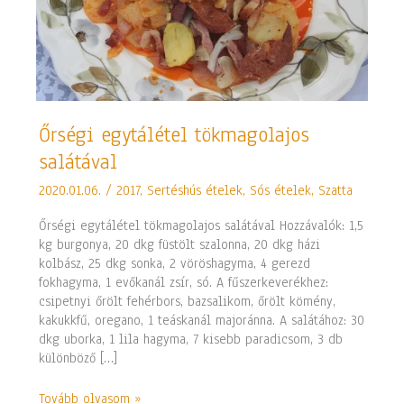
Őrségi
Őrségi egytálétel tökmagolajos
egytálétel
salátával
tökmagolajos
salátával
2020.01.06.
/
2017
,
Sertéshús ételek
,
Sós ételek
,
Szatta
Őrségi egytálétel tökmagolajos salátával Hozzávalók: 1,5
kg burgonya, 20 dkg füstölt szalonna, 20 dkg házi
kolbász, 25 dkg sonka, 2 vöröshagyma, 4 gerezd
fokhagyma, 1 evőkanál zsír, só. A fűszerkeverékhez:
csipetnyi őrölt fehérbors, bazsalikom, őrölt kömény,
kakukkfű, oregano, 1 teáskanál majoránna. A salátához: 30
dkg uborka, 1 lila hagyma, 7 kisebb paradicsom, 3 db
különböző […]
Tovább olvasom »