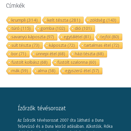
Címkék
krumpli
(314)
kelt tészta
(281)
zöldség
(143)
túró
(115)
gomba
(102)
dió
(101)
savanyú káposzta
(97)
egytálétel
(81)
tejföl
(80)
sült tészta
(73)
káposzta
(72)
tartalmas étel
(72)
bor
(71)
ünnepi étel
(68)
házi tészta
(68)
füstölt kolbász
(68)
füstölt szalonna
(60)
mák
(59)
alma
(58)
egyszerű étel
(57)
Ízőrzők tévésorozat
Az Ízőrzők tévésorozat 2007 óta látható a Duna
Televízió és a Duna World adásában. Alkotóik, Róka