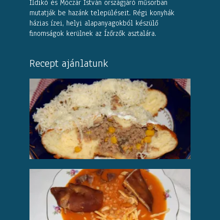
Ildikó és Móczár István országjáró műsorban
mutatják be hazánk településeit. Régi konyhák
házias ízei, helyi alapanyagokból készülő
finomságok kerülnek az Ízőrzők asztalára.
Recept ajánlatunk