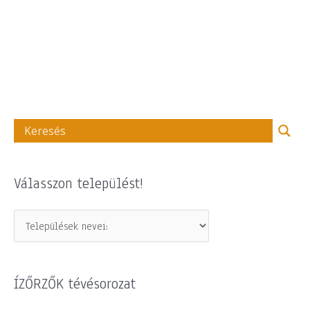
Válasszon települést!
ÍZŐRZŐK tévésorozat