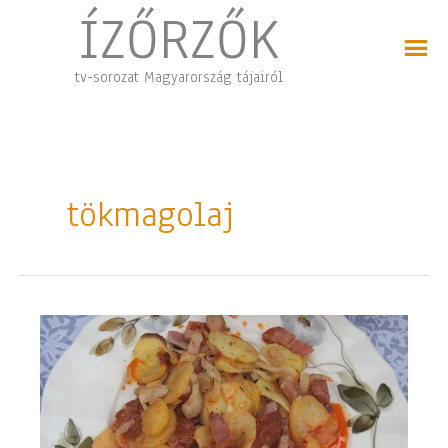
Skip
ÍZŐRZŐK
to
content
tv-sorozat Magyarország tájairól
tökmagolaj