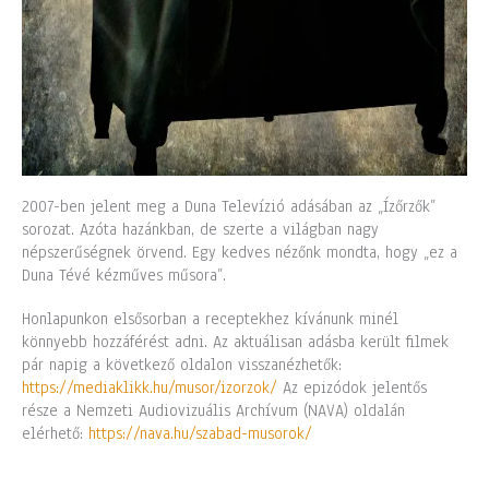
2007-ben jelent meg a Duna Televízió adásában az „Ízőrzők”
sorozat. Azóta hazánkban, de szerte a világban nagy
népszerűségnek örvend. Egy kedves nézőnk mondta, hogy „ez a
Duna Tévé kézműves műsora”.
Honlapunkon elsősorban a receptekhez kívánunk minél
könnyebb hozzáférést adni. Az aktuálisan adásba került filmek
pár napig a következő oldalon visszanézhetők:
https://mediaklikk.hu/musor/izorzok/
Az epizódok jelentős
része a Nemzeti Audiovizuális Archívum (NAVA) oldalán
elérhető:
https://nava.hu/szabad-musorok/