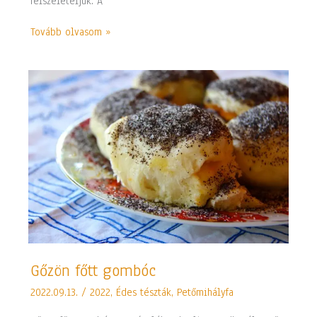
felszeleteljük. A
Tovább olvasom »
Gőzön
Gőzön főtt gombóc
főtt
2022.09.13.
/
2022
,
Édes tészták
,
Petőmihályfa
gombóc