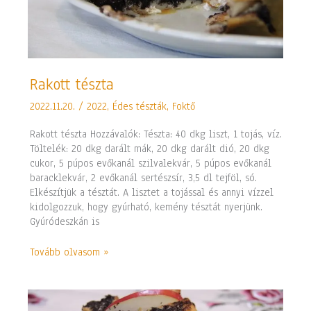
Rakott
Rakott tészta
tészta
2022.11.20.
/
2022
,
Édes tészták
,
Foktő
Rakott tészta Hozzávalók: Tészta: 40 dkg liszt, 1 tojás, víz.
Töltelék: 20 dkg darált mák, 20 dkg darált dió, 20 dkg
cukor, 5 púpos evőkanál szilvalekvár, 5 púpos evőkanál
baracklekvár, 2 evőkanál sertészsír, 3,5 dl tejföl, só.
Elkészítjük a tésztát. A lisztet a tojással és annyi vízzel
kidolgozzuk, hogy gyúrható, kemény tésztát nyerjünk.
Gyúródeszkán is
Tovább olvasom »