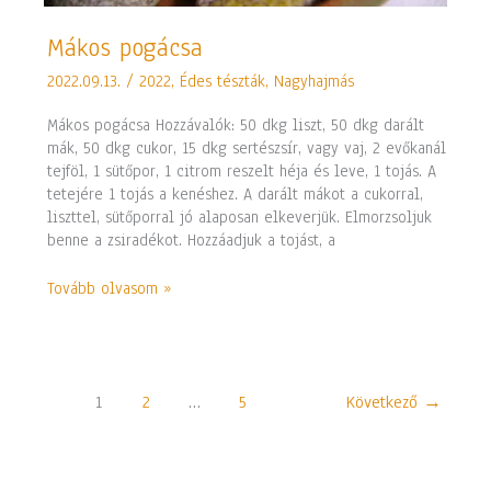
Mákos
Mákos pogácsa
pogácsa
2022.09.13.
/
2022
,
Édes tészták
,
Nagyhajmás
Mákos pogácsa Hozzávalók: 50 dkg liszt, 50 dkg darált
mák, 50 dkg cukor, 15 dkg sertészsír, vagy vaj, 2 evőkanál
tejföl, 1 sütőpor, 1 citrom reszelt héja és leve, 1 tojás. A
tetejére 1 tojás a kenéshez. A darált mákot a cukorral,
liszttel, sütőporral jó alaposan elkeverjük. Elmorzsoljuk
benne a zsiradékot. Hozzáadjuk a tojást, a
Tovább olvasom »
1
2
…
5
Következő
→