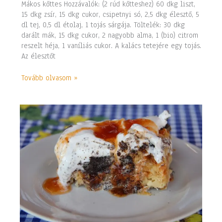
Mákos kőttes Hozzávalók: (2 rúd kőtteshez) 60 dkg liszt,
15 dkg zsír, 15 dkg cukor, csipetnyi só, 2,5 dkg élesztő, 5
dl tej, 0,5 dl étolaj, 1 tojás sárgája. Töltelék: 30 dkg
darált mák, 15 dkg cukor, 2 nagyobb alma, 1 (bio) citrom
reszelt héja, 1 vaníliás cukor. A kalács tetejére egy tojás.
Az élesztőt
Tovább olvasom »