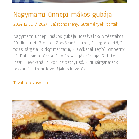
Nagymami
Nagymami ünnepi mákos gubája
ünnepi
2024.12.01.
/
2024
,
Balatonberény
,
Sütemények, torták
mákos
gubája
Nagymami ünnepi mákos gubája Hozzávalók: A tésztához:
50 dkg liszt, 3 dl tej, 2 evőkanál cukor, 2 dkg élesztő, 2
tojás sárgája, 8 dkg margarin, 2 evőkanál tejföl, csipetnyi
só. Palacsinta tészta: 2 tojás, 4 tojás sárgája, 5 dl tej,
liszt, 1 evőkanál cukor, csipetnyi só. 2 dl sárgabarack
lekvár, 1 citrom leve. Mákos keverék:
Tovább olvasom »