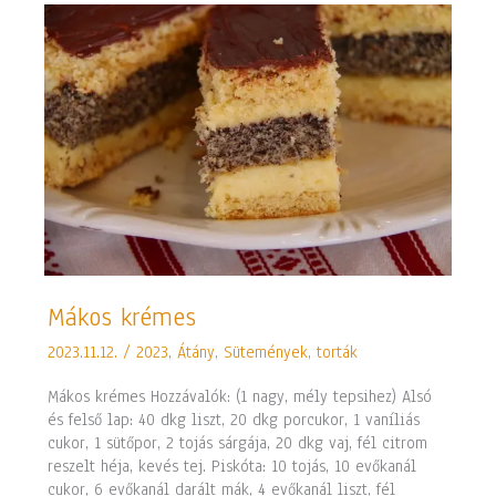
Mákos
Mákos krémes
krémes
2023.11.12.
/
2023
,
Átány
,
Sütemények, torták
Mákos krémes Hozzávalók: (1 nagy, mély tepsihez) Alsó
és felső lap: 40 dkg liszt, 20 dkg porcukor, 1 vaníliás
cukor, 1 sütőpor, 2 tojás sárgája, 20 dkg vaj, fél citrom
reszelt héja, kevés tej. Piskóta: 10 tojás, 10 evőkanál
cukor, 6 evőkanál darált mák, 4 evőkanál liszt, fél