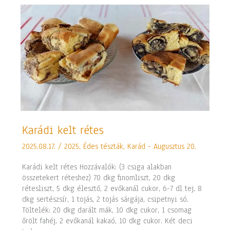
Karádi
Karádi kelt rétes
kelt
2025.08.17.
/
2025
,
Édes tészták
,
Karád - Augusztus 20.
rétes
Karádi kelt rétes Hozzávalók: (3 csiga alakban
összetekert réteshez) 70 dkg finomliszt, 20 dkg
rétesliszt, 5 dkg élesztő, 2 evőkanál cukor, 6-7 dl tej, 8
dkg sertészsír, 1 tojás, 2 tojás sárgája, csipetnyi só.
Töltelék: 20 dkg darált mák, 10 dkg cukor, 1 csomag
őrölt fahéj, 2 evőkanál kakaó, 10 dkg cukor. Két deci