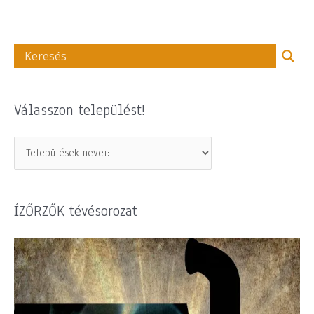
Válasszon települést!
ÍZŐRZŐK tévésorozat