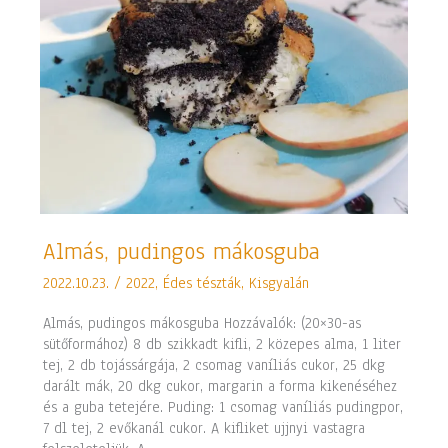
Almás,
Almás, pudingos mákosguba
pudingos
2022.10.23.
/
2022
,
Édes tészták
,
Kisgyalán
mákosguba
Almás, pudingos mákosguba Hozzávalók: (20×30-as
sütőformához) 8 db szikkadt kifli, 2 közepes alma, 1 liter
tej, 2 db tojássárgája, 2 csomag vaníliás cukor, 25 dkg
darált mák, 20 dkg cukor, margarin a forma kikenéséhez
és a guba tetejére. Puding: 1 csomag vaníliás pudingpor,
7 dl tej, 2 evőkanál cukor. A kifliket ujjnyi vastagra