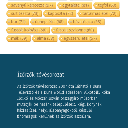
savanyú káposzta
(97)
egytálétel
(81)
tejföl
(80)
sült tészta
(73)
káposzta
(72)
tartalmas étel
(72)
bor
(71)
ünnepi étel
(68)
házi tészta
(68)
füstölt kolbász
(68)
füstölt szalonna
(60)
mák
(59)
alma
(58)
egyszerű étel
(57)
Ízőrzők tévésorozat
Az Ízőrzők tévésorozat 2007 óta látható a Duna
Televízió és a Duna World adásában. Alkotóik, Róka
Ildikó és Móczár István országjáró műsorban
mutatják be hazánk településeit. Régi konyhák
házias ízei, helyi alapanyagokból készülő
finomságok kerülnek az Ízőrzők asztalára.