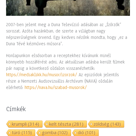
2007-ben jelent meg a Duna Televízió adásában az „Ízőrzők”
sorozat. Azóta hazánkban, de szerte a világban nagy
népszerűségnek örvend. Egy kedves nézőnk mondta, hogy „ez a
Duna Tévé kézműves műsora”.
Honlapunkon elsősorban a receptekhez kívánunk minél
könnyebb hozzáférést adni. Az aktuálisan adásba került filmek
pár napig a következő oldalon visszanézhetők:
https://mediaklikk.hu/musor/izorzok/
Az epizódok jelentős
része a Nemzeti Audiovizuális Archívum (NAVA) oldalán
elérhető:
https://nava.hu/szabad-musorok/
Címkék
krumpli
(314)
kelt tészta
(281)
zöldség
(143)
túró
(115)
gomba
(102)
dió
(101)