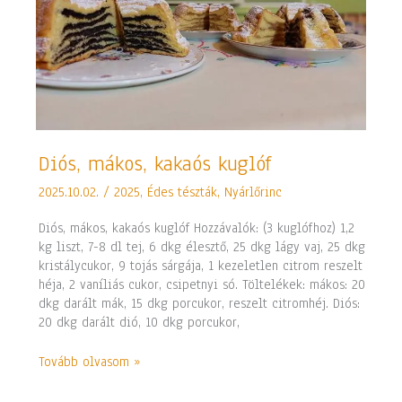
Diós,
Diós, mákos, kakaós kuglóf
mákos,
2025.10.02.
/
2025
,
Édes tészták
,
Nyárlőrinc
kakaós
kuglóf
Diós, mákos, kakaós kuglóf Hozzávalók: (3 kuglófhoz) 1,2
kg liszt, 7-8 dl tej, 6 dkg élesztő, 25 dkg lágy vaj, 25 dkg
kristálycukor, 9 tojás sárgája, 1 kezeletlen citrom reszelt
héja, 2 vaníliás cukor, csipetnyi só. Töltelékek: mákos: 20
dkg darált mák, 15 dkg porcukor, reszelt citromhéj. Diós:
20 dkg darált dió, 10 dkg porcukor,
Tovább olvasom »