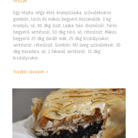
tészták
étel
Egy tészta, négy étel: krumplilaska, szilvalekváros
gombóc, túrós és mákos begyerő Hozzávalók: 3 kg
krumpli, só, 90 dkg liszt. Laska: házi disznózsír. Túrós
begyerő: sertészsír, 50 dkg túró, só, rétesliszt. Mákos
begyerő: 25 dkg darált mák, 25 dkg kristálycukor,
sertészsír, rétesliszt. Gombóc: fél üveg szilvalekvár, 30
dkg búzadara, só, 2 fakanál sertészsír, 15 dkg
kristálycukor.
Tovább olvasom »