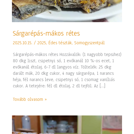
Sárgarépás-
Sárgarépás-mákos rétes
mákos
2025.10.15.
/
2025
,
Édes tészták
,
Somogyszentpál
rétes
Sárgarépás-mákos rétes Hozzávalók: (1 nagyobb tepsihez)
80 dkg liszt, csipetnyi só, 1 evőkanál 10 %-os ecet, 1
evőkanál étolaj, 6-7 dl langyos víz. Töltelék: 25 dkg
darált mák, 20 dkg cukor, 4 nagy sárgarépa, 1 narancs
héja, fél narancs leve, csipetnyi só, 1 csomag vaníliás
cukor. A tetejére: fél dl étolaj, 2 dl tejföl. Az […]
Tovább olvasom »