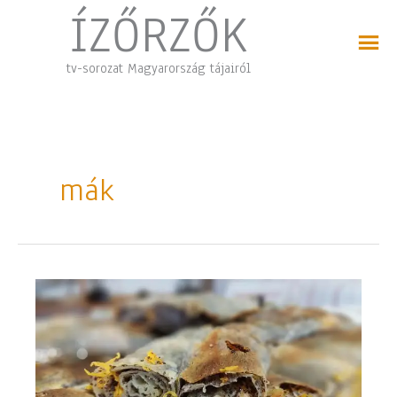
Skip
ÍZŐRZŐK
to
content
tv-sorozat Magyarország tájairól
mák