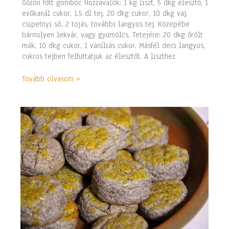
Gőzön főtt gombóc Hozzávalók: 1 kg liszt, 5 dkg élesztő, 1
evőkanál cukor, 1,5 dl tej, 20 dkg cukor, 10 dkg vaj,
csipetnyi só, 2 tojás, további langyos tej. Közepébe
bármilyen lekvár, vagy gyümölcs. Tetejére: 20 dkg őrölt
mák, 10 dkg cukor, 1 vaníliás cukor. Másfél deci langyos,
cukros tejben felfuttatjuk az élesztőt. A liszthez
Tovább olvasom »