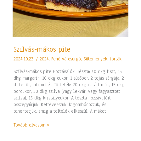
Szilvás-
Szilvás-mákos pite
mákos
2024.10.23.
/
2024
,
Fehérvárcsurgó
,
Sütemények, torták
pite
Szilvás-mákos pite Hozzávalók: Tészta: 40 dkg liszt, 15
dkg margarin, 10 dkg cukor, 1 sütőpor, 2 tojás sárgája, 2
dl tejföl, citromhéj. Töltelék: 20 dkg darált mák, 15 dkg
porcukor, 50 dkg szilva (vagy lekvár, vagy fagyasztott
szilva), 15 dkg kristálycukor. A tészta hozzávalóit
összegyúrjuk. Kettévesszük, kigombócozzuk, és
pihentetjük, amíg a töltelék elkészül. A mákot
Tovább olvasom »