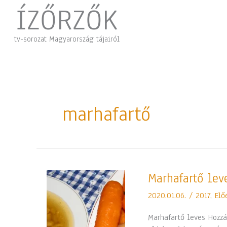
Skip
ÍZŐRZŐK
to
content
tv-sorozat Magyarország tájairól
marhafartő
Marhafartő
Marhafartő lev
leves
2020.01.06.
/
2017
,
Elő
Marhafartő leves Hozzá