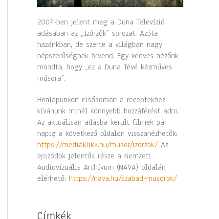
2007-ben jelent meg a Duna Televízió
adásában az „Ízőrzők” sorozat. Azóta
hazánkban, de szerte a világban nagy
népszerűségnek örvend. Egy kedves nézőnk
mondta, hogy „ez a Duna Tévé kézműves
műsora”.
Honlapunkon elsősorban a receptekhez
kívánunk minél könnyebb hozzáférést adni.
Az aktuálisan adásba került filmek pár
napig a következő oldalon visszanézhetők:
https://mediaklikk.hu/musor/izorzok/
Az
epizódok jelentős része a Nemzeti
Audiovizuális Archívum (NAVA) oldalán
elérhető:
https://nava.hu/szabad-musorok/
Címkék