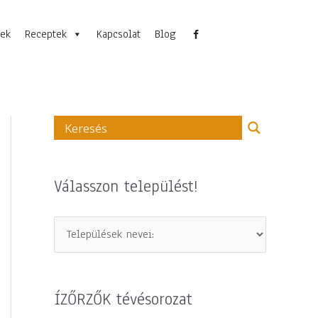
nek
Receptek
Kapcsolat
Blog
Válasszon települést!
ÍZŐRZŐK tévésorozat