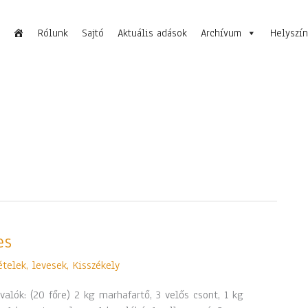
Rólunk
Sajtó
Aktuális adások
Archívum
Helyszí
es
ételek, levesek
,
Kisszékely
valók: (20 főre) 2 kg marhafartő, 3 velős csont, 1 kg