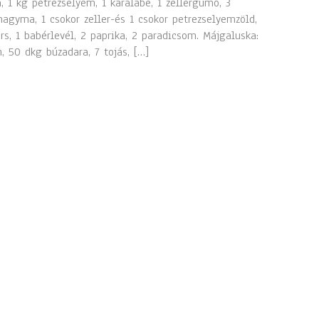
, 1 kg petrezselyem, 1 karalábé, 1 zellergumó, 3
hagyma, 1 csokor zeller-és 1 csokor petrezselyemzöld,
rs, 1 babérlevél, 2 paprika, 2 paradicsom. Májgaluska:
 50 dkg búzadara, 7 tojás, […]