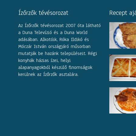
Ízőrzők tévésorozat
Recept aj
Az Ízőrzők tévésorozat 2007 óta látható
a Duna Televízió és a Duna World
adásában. Alkotóik, Róka Ildikó és
Móczár István országjáró műsorban
mutatják be hazánk településeit. Régi
konyhák házias ízei, helyi
alapanyagokból készülő finomságok
kerülnek az Ízőrzők asztalára.