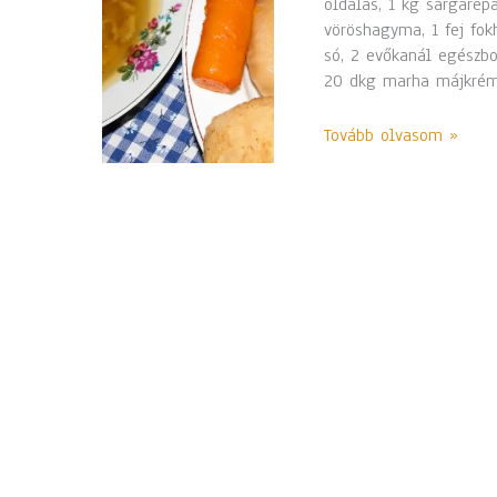
oldalas, 1 kg sárgarépa
vöröshagyma, 1 fej fok
só, 2 evőkanál egészbo
20 dkg marha májkrém,
Tovább olvasom »