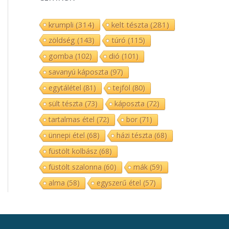
krumpli
(314)
kelt tészta
(281)
zöldség
(143)
túró
(115)
gomba
(102)
dió
(101)
savanyú káposzta
(97)
egytálétel
(81)
tejföl
(80)
sült tészta
(73)
káposzta
(72)
tartalmas étel
(72)
bor
(71)
ünnepi étel
(68)
házi tészta
(68)
füstölt kolbász
(68)
füstölt szalonna
(60)
mák
(59)
alma
(58)
egyszerű étel
(57)