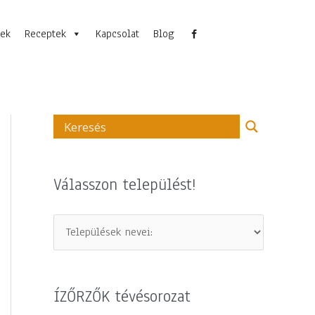
nek
Receptek
Kapcsolat
Blog
Válasszon települést!
ÍZŐRZŐK tévésorozat