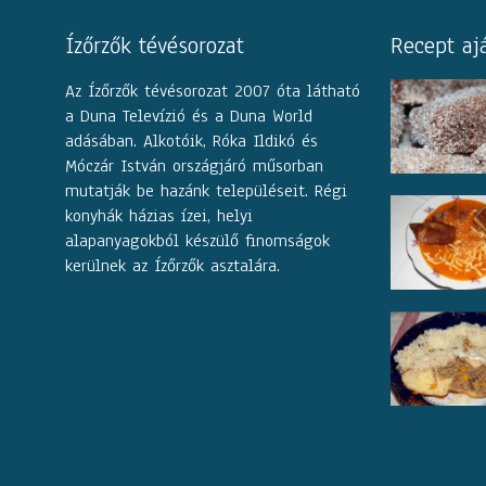
Ízőrzők tévésorozat
Recept aj
Az Ízőrzők tévésorozat 2007 óta látható
a Duna Televízió és a Duna World
adásában. Alkotóik, Róka Ildikó és
Móczár István országjáró műsorban
mutatják be hazánk településeit. Régi
konyhák házias ízei, helyi
alapanyagokból készülő finomságok
kerülnek az Ízőrzők asztalára.