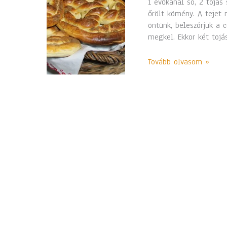
1 evőkanál só, 2 tojás 
őrölt kömény. A tejet 
öntünk, beleszórjuk a 
megkel. Ekkor két tojá
Tovább olvasom »