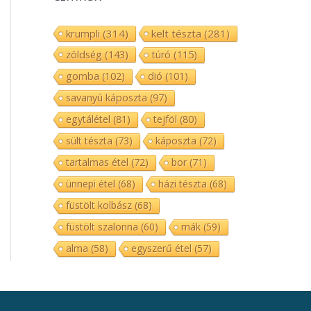
krumpli
(314)
kelt tészta
(281)
zöldség
(143)
túró
(115)
gomba
(102)
dió
(101)
savanyú káposzta
(97)
egytálétel
(81)
tejföl
(80)
sült tészta
(73)
káposzta
(72)
tartalmas étel
(72)
bor
(71)
ünnepi étel
(68)
házi tészta
(68)
füstölt kolbász
(68)
füstölt szalonna
(60)
mák
(59)
alma
(58)
egyszerű étel
(57)