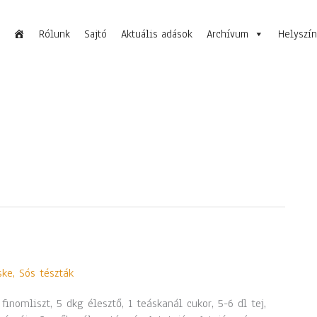
Rólunk
Sajtó
Aktuális adások
Archívum
Helyszí
ske
,
Sós tészták
finomliszt, 5 dkg élesztő, 1 teáskanál cukor, 5-6 dl tej,