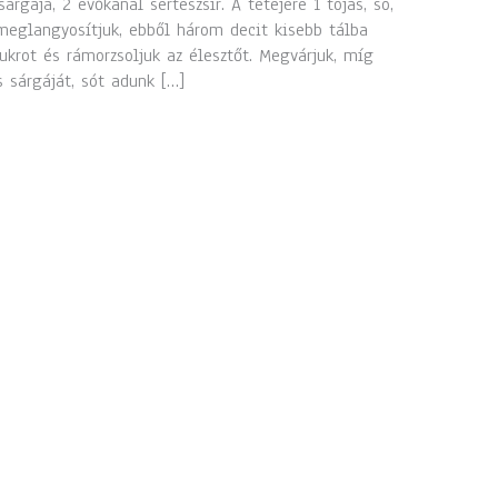
sárgája, 2 evőkanál sertészsír. A tetejére 1 tojás, só,
meglangyosítjuk, ebből három decit kisebb tálba
cukrot és rámorzsoljuk az élesztőt. Megvárjuk, míg
s sárgáját, sót adunk […]