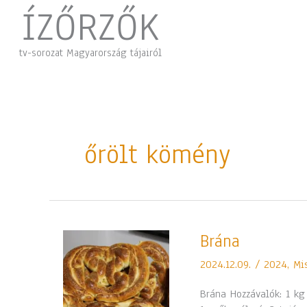
Skip
ÍZŐRZŐK
to
content
tv-sorozat Magyarország tájairól
őrölt kömény
Brána
Brána
2024.12.09.
/
2024
,
Mi
Brána Hozzávalók: 1 kg 