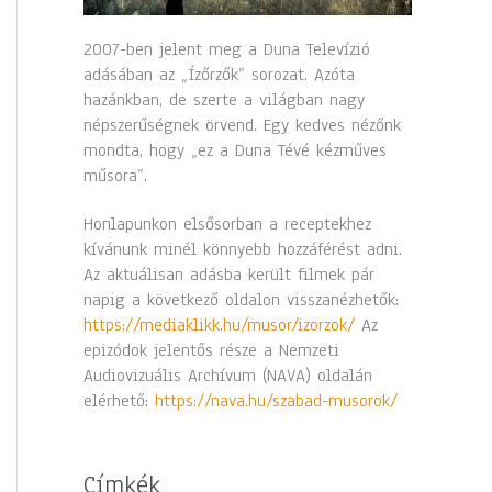
2007-ben jelent meg a Duna Televízió
adásában az „Ízőrzők” sorozat. Azóta
hazánkban, de szerte a világban nagy
népszerűségnek örvend. Egy kedves nézőnk
mondta, hogy „ez a Duna Tévé kézműves
műsora”.
Honlapunkon elsősorban a receptekhez
kívánunk minél könnyebb hozzáférést adni.
Az aktuálisan adásba került filmek pár
napig a következő oldalon visszanézhetők:
https://mediaklikk.hu/musor/izorzok/
Az
epizódok jelentős része a Nemzeti
Audiovizuális Archívum (NAVA) oldalán
elérhető:
https://nava.hu/szabad-musorok/
Címkék