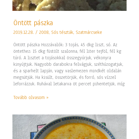
Öntött
Öntött pászka
pászka
2019.12.28.
/
2008
,
Sós tészták
,
Szatmárcseke
Öntött pászka Hozzávalók: 3 tojás, 45 dkg liszt, só. Az
öntethez: 15 dkg füstölt szalonna, fél liter tejföl, fél kg
túró. A lisztet a tojásokkal összegyúrjuk, vékonyra
kinyújtjuk. Nagyobb darabokra felvágjuk, széthúzogatjuk,
és a sparhelt lapján, vagy vaslemezen mindkét oldalán
megsütjük. Ha kisült, összetörjük, és forró, sós vízzel
leforrázzuk. Ruhával letakarva öt percet pihentetjük, míg
Tovább olvasom »