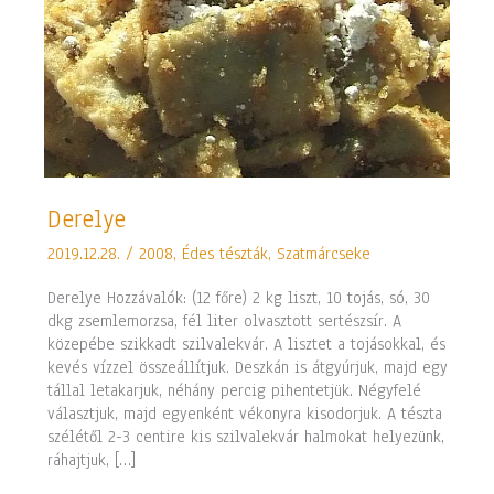
Derelye
Derelye
2019.12.28.
/
2008
,
Édes tészták
,
Szatmárcseke
Derelye Hozzávalók: (12 főre) 2 kg liszt, 10 tojás, só, 30
dkg zsemlemorzsa, fél liter olvasztott sertészsír. A
közepébe szikkadt szilvalekvár. A lisztet a tojásokkal, és
kevés vízzel összeállítjuk. Deszkán is átgyúrjuk, majd egy
tállal letakarjuk, néhány percig pihentetjük. Négyfelé
választjuk, majd egyenként vékonyra kisodorjuk. A tészta
szélétől 2-3 centire kis szilvalekvár halmokat helyezünk,
ráhajtjuk, […]