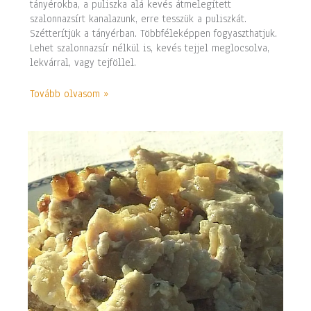
tányérokba, a puliszka alá kevés átmelegített
szalonnazsírt kanalazunk, erre tesszük a puliszkát.
Szétterítjük a tányérban. Többféleképpen fogyaszthatjuk.
Lehet szalonnazsír nélkül is, kevés tejjel meglocsolva,
lekvárral, vagy tejföllel.
Tovább olvasom »