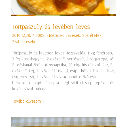
Törtpaszuly
Törtpaszuly és levében leves
és
2019.12.28.
/
2008
,
Előételek, levesek
,
Sós ételek
,
levében
Szatmárcseke
leves
Törtpaszuly és levében leves Hozzávalók: 1 kg fehérbab,
3 fej vöröshagyma, 2 evőkanál sertészsír, 2 sárgarépa, só,
2 teáskanál őrölt pirospaprika, 20 dkg füstölt kolbász, 2
evőkanál tej, 1 evőkanál liszt. A csipetkéhez 1 tojás, liszt,
csipetnyi só, 1 evőkanál víz. A babot előző este
beáztatjuk, majd másnap a megtisztított sárgarépával, és
kevés sóval puhára
Tovább olvasom »