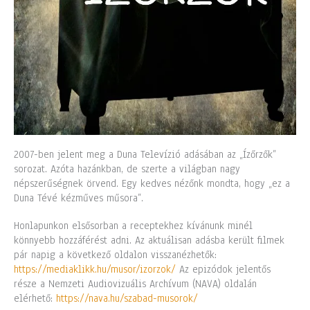
2007-ben jelent meg a Duna Televízió adásában az „Ízőrzők”
sorozat. Azóta hazánkban, de szerte a világban nagy
népszerűségnek örvend. Egy kedves nézőnk mondta, hogy „ez a
Duna Tévé kézműves műsora”.
Honlapunkon elsősorban a receptekhez kívánunk minél
könnyebb hozzáférést adni. Az aktuálisan adásba került filmek
pár napig a következő oldalon visszanézhetők:
https://mediaklikk.hu/musor/izorzok/
Az epizódok jelentős
része a Nemzeti Audiovizuális Archívum (NAVA) oldalán
elérhető:
https://nava.hu/szabad-musorok/