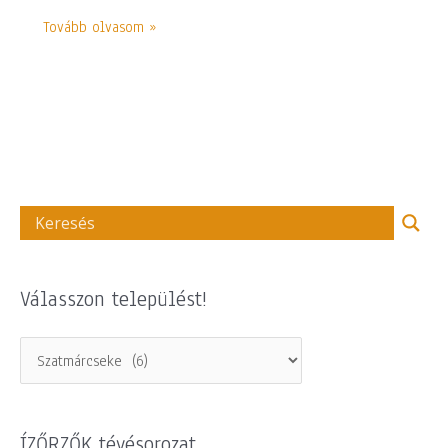
Tovább olvasom »
Válasszon települést!
ÍZŐRZŐK tévésorozat