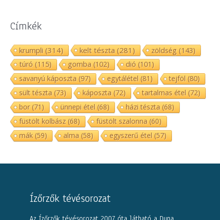
Címkék
krumpli
(314)
kelt tészta
(281)
zöldség
(143)
túró
(115)
gomba
(102)
dió
(101)
savanyú káposzta
(97)
egytálétel
(81)
tejföl
(80)
sült tészta
(73)
káposzta
(72)
tartalmas étel
(72)
bor
(71)
ünnepi étel
(68)
házi tészta
(68)
füstölt kolbász
(68)
füstölt szalonna
(60)
mák
(59)
alma
(58)
egyszerű étel
(57)
Ízőrzők tévésorozat
Az Ízőrzők tévésorozat 2007 óta látható a Duna