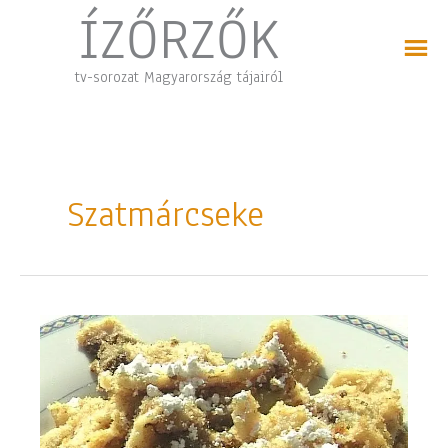
Skip
ÍZŐRZŐK
to
content
tv-sorozat Magyarország tájairól
Szatmárcseke