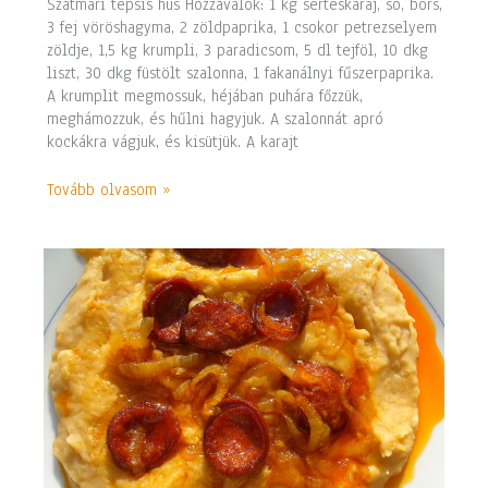
Szatmári tepsis hús Hozzávalók: 1 kg sertéskaraj, só, bors,
3 fej vöröshagyma, 2 zöldpaprika, 1 csokor petrezselyem
zöldje, 1,5 kg krumpli, 3 paradicsom, 5 dl tejföl, 10 dkg
liszt, 30 dkg füstölt szalonna, 1 fakanálnyi fűszerpaprika.
A krumplit megmossuk, héjában puhára főzzük,
meghámozzuk, és hűlni hagyjuk. A szalonnát apró
kockákra vágjuk, és kisütjük. A karajt
Tovább olvasom »