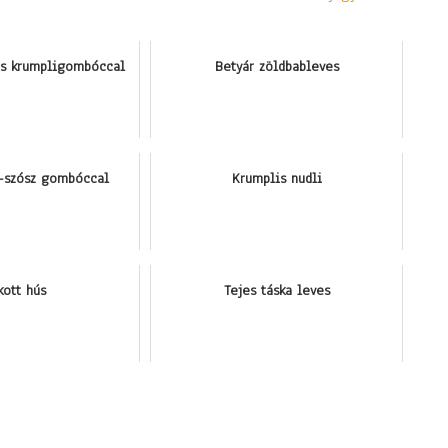
s krumpligombóccal
Betyár zöldbableves
-szósz gombóccal
Krumplis nudli
kott hús
Tejes táska leves