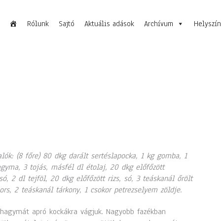
Rólunk
Sajtó
Aktuális adások
Archívum
Helyszí
lók: (8 főre) 80 dkg darált sertéslapocka, 1 kg gomba, 1
gyma, 3 tojás, másfél dl étolaj, 20 dkg előfőzött
só, 2 dl tejföl, 20 dkg előfőzött rizs, só, 3 teáskanál őrölt
ors, 2 teáskanál tárkony, 1 csokor petrezselyem zöldje.
shagymát apró kockákra vágjuk. Nagyobb fazékban