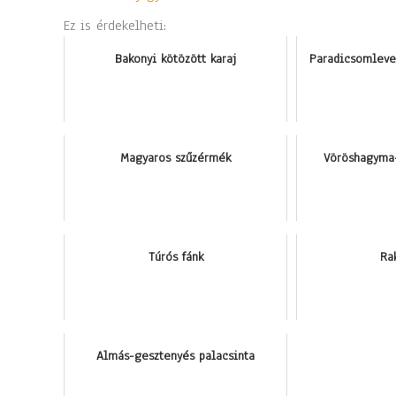
Ez is érdekelheti:
Bakonyi kötözött karaj
Paradicsomleve
Magyaros szűzérmék
Vöröshagyma
Túrós fánk
Ra
Almás-gesztenyés palacsinta