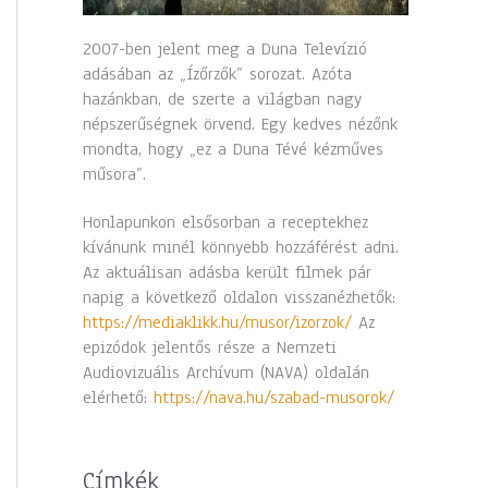
2007-ben jelent meg a Duna Televízió
adásában az „Ízőrzők” sorozat. Azóta
hazánkban, de szerte a világban nagy
népszerűségnek örvend. Egy kedves nézőnk
mondta, hogy „ez a Duna Tévé kézműves
műsora”.
Honlapunkon elsősorban a receptekhez
kívánunk minél könnyebb hozzáférést adni.
Az aktuálisan adásba került filmek pár
napig a következő oldalon visszanézhetők:
https://mediaklikk.hu/musor/izorzok/
Az
epizódok jelentős része a Nemzeti
Audiovizuális Archívum (NAVA) oldalán
elérhető:
https://nava.hu/szabad-musorok/
Címkék