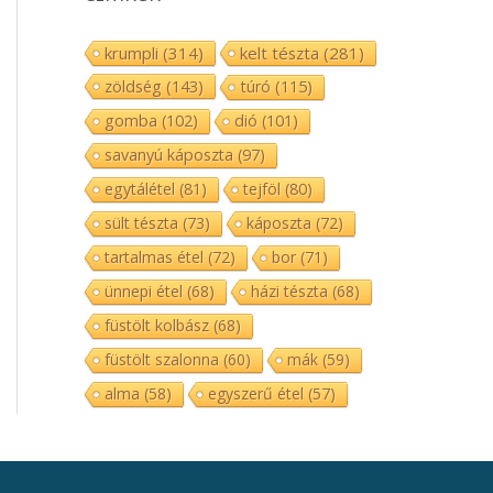
krumpli
(314)
kelt tészta
(281)
zöldség
(143)
túró
(115)
gomba
(102)
dió
(101)
savanyú káposzta
(97)
egytálétel
(81)
tejföl
(80)
sült tészta
(73)
káposzta
(72)
tartalmas étel
(72)
bor
(71)
ünnepi étel
(68)
házi tészta
(68)
füstölt kolbász
(68)
füstölt szalonna
(60)
mák
(59)
alma
(58)
egyszerű étel
(57)