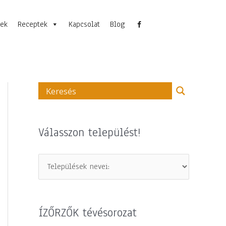
nek
Receptek
Kapcsolat
Blog
Válasszon települést!
ÍZŐRZŐK tévésorozat