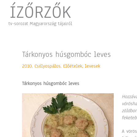
Skip
ÍZŐRZŐK
to
content
tv-sorozat Magyarország tájairól
Tárkonyos húsgombóc leves
2010
,
Csólyospálos
,
Előételek, levesek
Tárkonyos húsgombóc leves
Hozzáva
vörösha
zöldbor
feketeb
A vörö