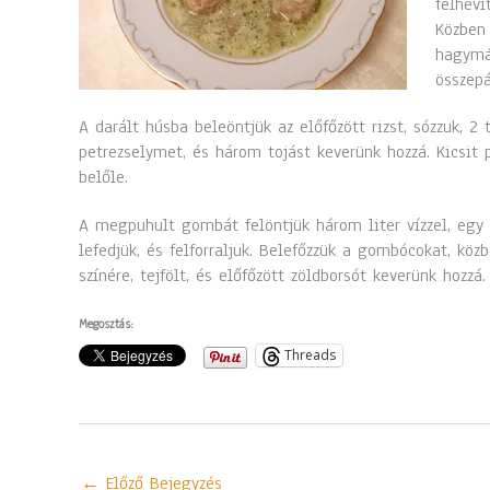
felheví
Közben 
hagymás
összepá
A darált húsba beleöntjük az előfőzött rizst, sózzuk, 2 
petrezselymet, és három tojást keverünk hozzá. Kicsit
belőle.
A megpuhult gombát felöntjük három liter vízzel, egy te
lefedjük, és felforraljuk. Belefőzzük a gombócokat, kö
színére, tejfölt, és előfőzött zöldborsót keverünk hozzá.
Megosztás:
Threads
←
Előző Bejegyzés