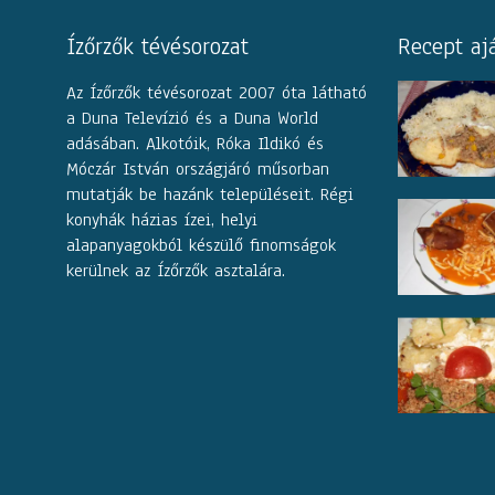
Ízőrzők tévésorozat
Recept aj
Az Ízőrzők tévésorozat 2007 óta látható
a Duna Televízió és a Duna World
adásában. Alkotóik, Róka Ildikó és
Móczár István országjáró műsorban
mutatják be hazánk településeit. Régi
konyhák házias ízei, helyi
alapanyagokból készülő finomságok
kerülnek az Ízőrzők asztalára.