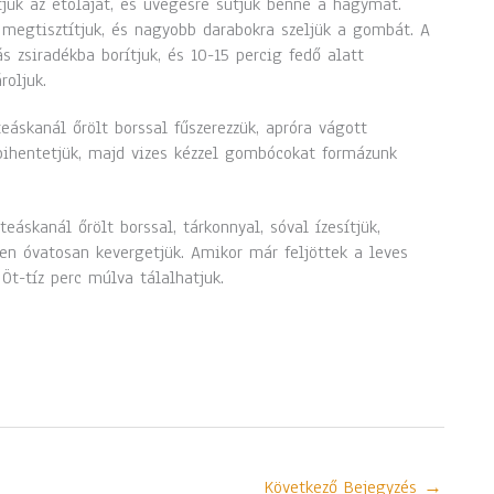
tjük az étolajat, és üvegesre sütjük benne a hagymát.
megtisztítjuk, és nagyobb darabokra szeljük a gombát. A
 zsiradékba borítjuk, és 10-15 percig fedő alatt
roljuk.
teáskanál őrölt borssal fűszerezzük, apróra vágott
 pihentetjük, majd vizes kézzel gombócokat formázunk
áskanál őrölt borssal, tárkonnyal, sóval ízesítjük,
zben óvatosan kevergetjük. Amikor már feljöttek a leves
 Öt-tíz perc múlva tálalhatjuk.
Következő Bejegyzés
→