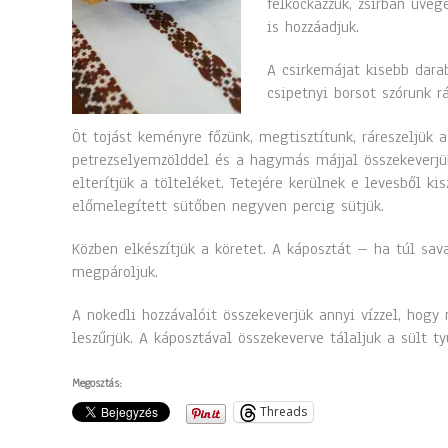
felkockázzuk, zsírban üveg
is hozzáadjuk.
A csirkemájat kisebb dara
csipetnyi borsot szórunk rá
Öt tojást keményre főzünk, megtisztítunk, ráreszeljük a 
petrezselyemzölddel és a hagymás májjal összekeverjük
elterítjük a tölteléket. Tetejére kerülnek e levesből ki
előmelegített sütőben negyven percig sütjük.
Közben elkészítjük a köretet. A káposztát – ha túl sa
megpároljuk.
A nokedli hozzávalóit összekeverjük annyi vízzel, hogy 
leszűrjük. A káposztával összekeverve tálaljuk a sült t
Megosztás:
Threads