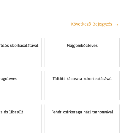
Következő Bejegyzés
→
jfölös uborkasalátával
Májgombócleves
raguleves
Töltött káposzta kukoricakásával
s és libasült
Fehér csirkeragu házi tarhonyával