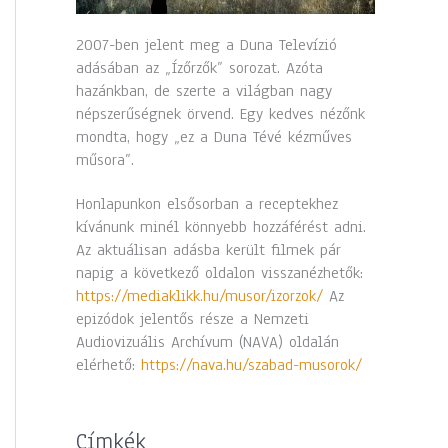
2007-ben jelent meg a Duna Televízió
adásában az „Ízőrzők” sorozat. Azóta
hazánkban, de szerte a világban nagy
népszerűségnek örvend. Egy kedves nézőnk
mondta, hogy „ez a Duna Tévé kézműves
műsora”.
Honlapunkon elsősorban a receptekhez
kívánunk minél könnyebb hozzáférést adni.
Az aktuálisan adásba került filmek pár
napig a következő oldalon visszanézhetők:
https://mediaklikk.hu/musor/izorzok/
Az
epizódok jelentős része a Nemzeti
Audiovizuális Archívum (NAVA) oldalán
elérhető:
https://nava.hu/szabad-musorok/
Címkék