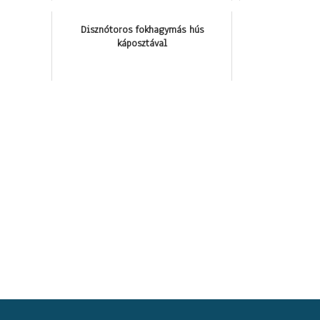
Disznótoros fokhagymás hús
káposztával