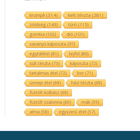
krumpli
(314)
kelt tészta
(281)
zöldség
(143)
túró
(115)
gomba
(102)
dió
(101)
savanyú káposzta
(97)
egytálétel
(81)
tejföl
(80)
sült tészta
(73)
káposzta
(72)
tartalmas étel
(72)
bor
(71)
ünnepi étel
(68)
házi tészta
(68)
füstölt kolbász
(68)
füstölt szalonna
(60)
mák
(59)
alma
(58)
egyszerű étel
(57)