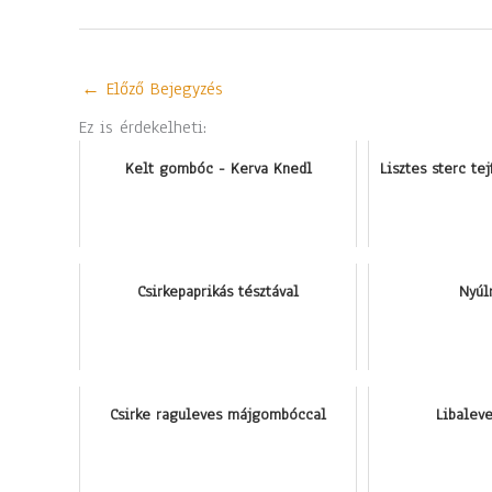
←
Előző Bejegyzés
Ez is érdekelheti:
Kelt gombóc - Kerva Knedl
Lisztes sterc te
Csirkepaprikás tésztával
Nyúl
Csirke raguleves májgombóccal
Libaleve