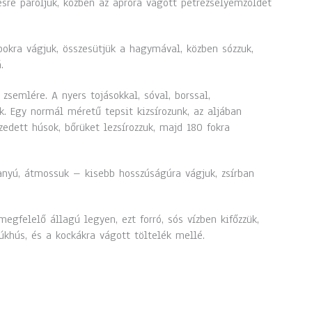
esre pároljuk, közben az apróra vágott petrezselyemzöldet
bokra vágjuk, összesütjük a hagymával, közben sózzuk,
.
zsemlére. A nyers tojásokkal, sóval, borssal,
. Egy normál méretű tepsit kizsírozunk, az aljában
szedett húsok, bőrüket lezsírozzuk, majd 180 fokra
vanyú, átmossuk – kisebb hosszúságúra vágjuk, zsírban
megfelelő állagú legyen, ezt forró, sós vízben kifőzzük,
yúkhús, és a kockákra vágott töltelék mellé.