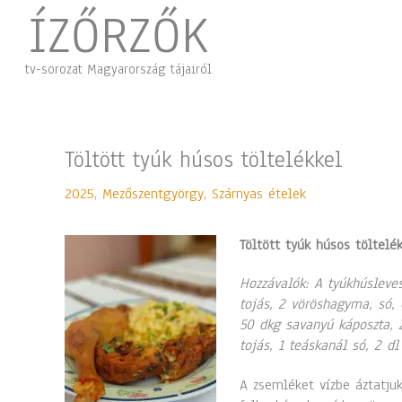
Skip
ÍZŐRZŐK
to
content
tv-sorozat Magyarország tájairól
Töltött tyúk húsos töltelékkel
2025
,
Mezőszentgyörgy
,
Szárnyas ételek
Töltött tyúk húsos töltelé
Hozzávalók: A tyúkhúsleves
tojás, 2 vöröshagyma, só, ő
50 dkg savanyú káposzta, 2 
tojás, 1 teáskanál só, 2 dl 
A zsemléket vízbe áztatju