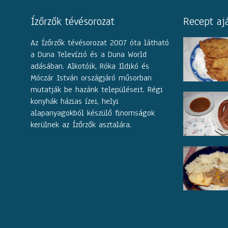
Ízőrzők tévésorozat
Recept aj
Az Ízőrzők tévésorozat 2007 óta látható
a Duna Televízió és a Duna World
adásában. Alkotóik, Róka Ildikó és
Móczár István országjáró műsorban
mutatják be hazánk településeit. Régi
konyhák házias ízei, helyi
alapanyagokból készülő finomságok
kerülnek az Ízőrzők asztalára.