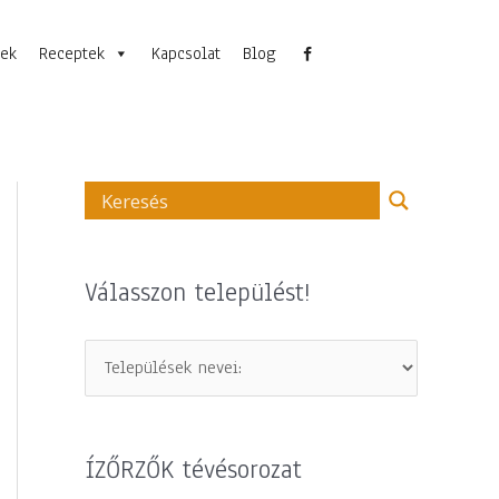
nek
Receptek
Kapcsolat
Blog
Válasszon települést!
ÍZŐRZŐK tévésorozat