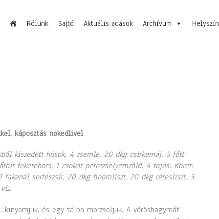
Rólunk
Sajtó
Aktuális adások
Archívum
Helyszí
kkel, káposztás nokedlivel
ből kiszedett húsok, 4 zsemle, 20 dkg csirkemáj, 5 főtt
rölt feketebors, 1 csokor petrezselyemzöld, 4 tojás. Köret:
fakanál sertészsír, 20 dkg finomliszt, 20 dkg rétesliszt, 3
víz.
k, kinyomjuk, és egy tálba morzsoljuk. A vöröshagymát