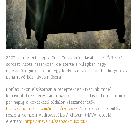
2007-ben jelent meg a Duna Televízió adásában az „Ízőrzők”
sorozat. Azóta hazánkban, de szerte a világban nagy
népszerűségnek örvend. Egy kedves nézőnk mondta, hogy „ez a
Duna Tévé kézműves műsora”.
Honlapunkon elsősorban a receptekhez kívánunk minél
könnyebb hozzáférést adni. Az aktuálisan adásba került filmek
pár napig a következő oldalon visszanézhetők:
https://mediaklikk.hu/musor/izorzok/
Az epizódok jelentős
része a Nemzeti Audiovizuális Archívum (NAVA) oldalán
elérhető:
https://nava.hu/szabad-musorok/