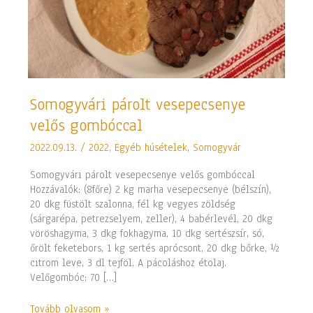
Somogyvári
Somogyvári párolt vesepecsenye
párolt
velős gombóccal
vesepecsenye
velős
2022.09.13.
/
2022
,
Egyéb húsételek
,
Somogyvár
gombóccal
Somogyvári párolt vesepecsenye velős gombóccal
Hozzávalók: (8főre) 2 kg marha vesepecsenye (bélszín),
20 dkg füstölt szalonna, fél kg vegyes zöldség
(sárgarépa, petrezselyem, zeller), 4 babérlevél, 20 dkg
vöröshagyma, 3 dkg fokhagyma, 10 dkg sertészsír, só,
őrölt feketebors, 1 kg sertés aprócsont, 20 dkg bőrke, ½
citrom leve, 3 dl tejföl. A pácoláshoz étolaj.
Velőgombóc: 70 […]
Tovább olvasom »