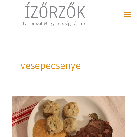
Skip
ÍZŐRZŐK
to
content
tv-sorozat Magyarország tájairól
vesepecsenye