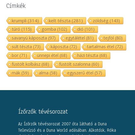
Címkék
krumpli
(314)
kelt tészta
(281)
zöldség
(143)
túró
(115)
gomba
(102)
dió
(101)
savanyú káposzta
(97)
egytálétel
(81)
tejföl
(80)
sült tészta
(73)
káposzta
(72)
tartalmas étel
(72)
bor
(71)
ünnepi étel
(68)
házi tészta
(68)
füstölt kolbász
(68)
füstölt szalonna
(60)
mák
(59)
alma
(58)
egyszerű étel
(57)
Ízőrzők tévésorozat
Az Ízőrzők tévésorozat 2007 óta látható a Duna
Televízió és a Duna World adásában. Alkotóik, Róka