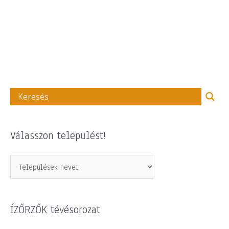
Válasszon települést!
ÍZŐRZŐK tévésorozat