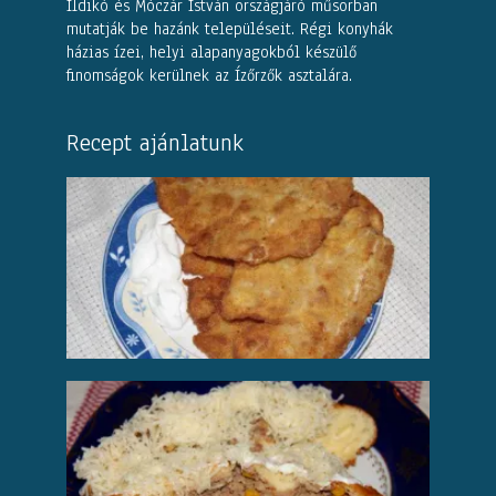
Ildikó és Móczár István országjáró műsorban
mutatják be hazánk településeit. Régi konyhák
házias ízei, helyi alapanyagokból készülő
finomságok kerülnek az Ízőrzők asztalára.
Recept ajánlatunk