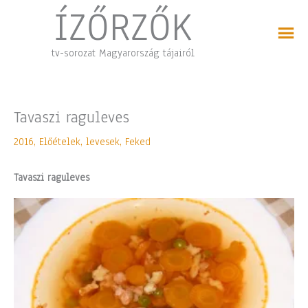
Skip
ÍZŐRZŐK
to
content
tv-sorozat Magyarország tájairól
Tavaszi raguleves
2016
,
Előételek, levesek
,
Feked
Tavaszi raguleves