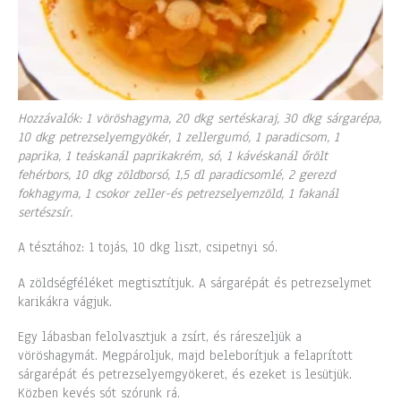
Hozzávalók: 1 vöröshagyma, 20 dkg sertéskaraj, 30 dkg sárgarépa,
10 dkg petrezselyemgyökér, 1 zellergumó, 1 paradicsom, 1
paprika, 1 teáskanál paprikakrém, só, 1 kávéskanál őrölt
fehérbors, 10 dkg zöldborsó, 1,5 dl paradicsomlé, 2 gerezd
fokhagyma, 1 csokor zeller-és petrezselyemzöld, 1 fakanál
sertészsír.
A tésztához: 1 tojás, 10 dkg liszt, csipetnyi só.
A zöldségféléket megtisztítjuk. A sárgarépát és petrezselymet
karikákra vágjuk.
Egy lábasban felolvasztjuk a zsírt, és ráreszeljük a
vöröshagymát. Megpároljuk, majd beleborítjuk a felaprított
sárgarépát és petrezselyemgyökeret, és ezeket is lesütjük.
Közben kevés sót szórunk rá.