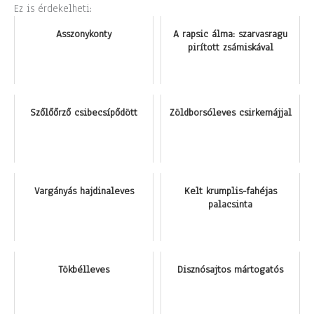
Ez is érdekelheti:
Asszonykonty
A rapsic álma: szarvasragu
pirított zsámiskával
Szőlőőrző csibecsípődött
Zöldborsóleves csirkemájjal
Vargányás hajdinaleves
Kelt krumplis-fahéjas
palacsinta
Tökbélleves
Disznósajtos mártogatós