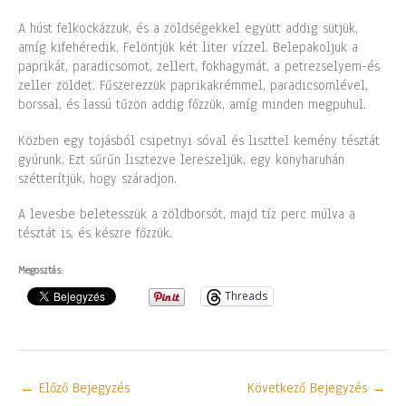
A húst felkockázzuk, és a zöldségekkel együtt addig sütjük,
amíg kifehéredik. Felöntjük két liter vízzel. Belepakoljuk a
paprikát, paradicsomot, zellert, fokhagymát, a petrezselyem-és
zeller zöldet. Fűszerezzük paprikakrémmel, paradicsomlével,
borssal, és lassú tűzön addig főzzük, amíg minden megpuhul.
Közben egy tojásból csipetnyi sóval és liszttel kemény tésztát
gyúrunk. Ezt sűrűn lisztezve lereszeljük, egy konyharuhán
szétterítjük, hogy száradjon.
A levesbe beletesszük a zöldborsót, majd tíz perc múlva a
tésztát is, és készre főzzük.
Megosztás:
Threads
←
Előző Bejegyzés
Következő Bejegyzés
→