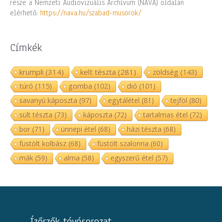
része a Nemzeti Audiovizuális Archívum (NAVA) oldalán
elérhető:
https://nava.hu/szabad-musorok/
Címkék
krumpli
(314)
kelt tészta
(281)
zöldség
(143)
túró
(115)
gomba
(102)
dió
(101)
savanyú káposzta
(97)
egytálétel
(81)
tejföl
(80)
sült tészta
(73)
káposzta
(72)
tartalmas étel
(72)
bor
(71)
ünnepi étel
(68)
házi tészta
(68)
füstölt kolbász
(68)
füstölt szalonna
(60)
mák
(59)
alma
(58)
egyszerű étel
(57)
Ízőrzők tévésorozat