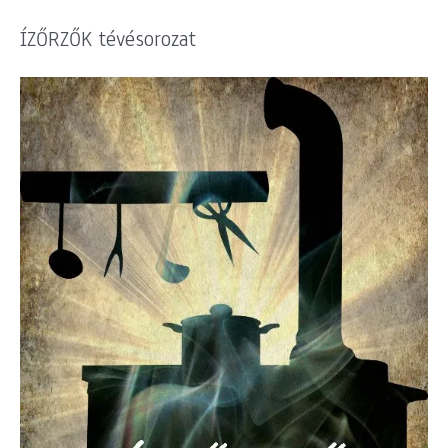
ÍZŐRZŐK tévésorozat