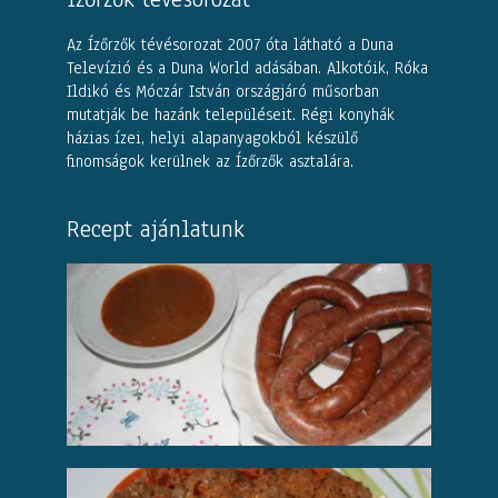
Az Ízőrzők tévésorozat 2007 óta látható a Duna
Televízió és a Duna World adásában. Alkotóik, Róka
Ildikó és Móczár István országjáró műsorban
mutatják be hazánk településeit. Régi konyhák
házias ízei, helyi alapanyagokból készülő
finomságok kerülnek az Ízőrzők asztalára.
Recept ajánlatunk