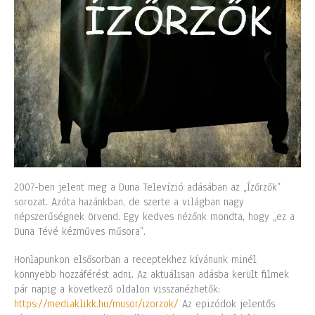
2007-ben jelent meg a Duna Televízió adásában az „Ízőrzők”
sorozat. Azóta hazánkban, de szerte a világban nagy
népszerűségnek örvend. Egy kedves nézőnk mondta, hogy „ez a
Duna Tévé kézműves műsora”.
Honlapunkon elsősorban a receptekhez kívánunk minél
könnyebb hozzáférést adni. Az aktuálisan adásba került filmek
pár napig a következő oldalon visszanézhetők:
https://mediaklikk.hu/musor/izorzok/
Az epizódok jelentős