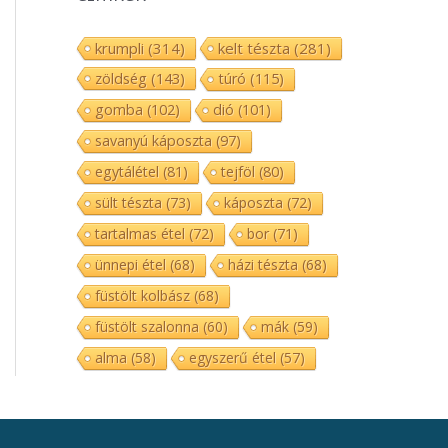
krumpli
(314)
kelt tészta
(281)
zöldség
(143)
túró
(115)
gomba
(102)
dió
(101)
savanyú káposzta
(97)
egytálétel
(81)
tejföl
(80)
sült tészta
(73)
káposzta
(72)
tartalmas étel
(72)
bor
(71)
ünnepi étel
(68)
házi tészta
(68)
füstölt kolbász
(68)
füstölt szalonna
(60)
mák
(59)
alma
(58)
egyszerű étel
(57)