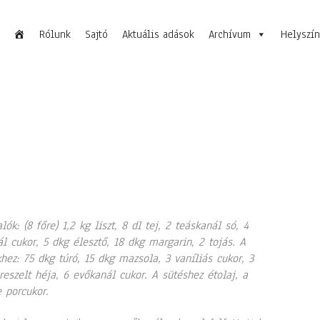
Rólunk
Sajtó
Aktuális adások
Archívum
Helyszí
lók: (8 főre) 1,2 kg liszt, 8 dl tej, 2 teáskanál só, 4
l cukor, 5 dkg élesztő, 18 dkg margarin, 2 tojás. A
khez: 75 dkg túró, 15 dkg mazsola, 3 vaníliás cukor, 3
reszelt héja, 6 evőkanál cukor. A sütéshez étolaj, a
e porcukor.