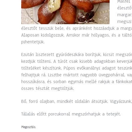
Másfél 
élesztő
margari
megszit
élesztőt tesszük bele, és apránként hozzáadjuk a margar
Alaposan kidolgozzuk. Amikor már hólyagos, és a táltól
pihentetjük.
Ezután lisztezett gyúródeszkára borítjuk, kicsit megszó
kezdjük tölteni. A túrót csak kisebb adagokban keverjü
tölteléket készítünk. Púpos evőkanálnyi adagot teszün
felhajtjuk rá. Lisztbe mártott nagyobb üvegpohárral, v
hosszúkásra, és sorban egymás mellé rakjuk a fánkokat.
összes tésztát megtöltjük.
Bő, forró olajban, mindkét oldalán átsütjük. Vigyázzunk,
Tálalás előtt porcukorral megszórhatjuk a tetejét.
Megosztás: