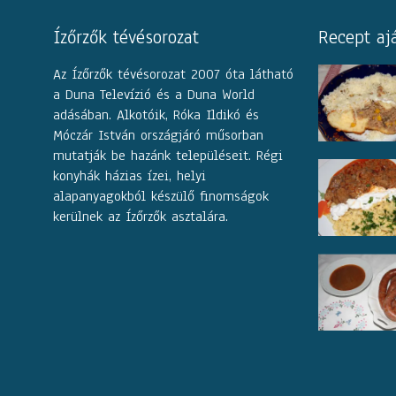
Ízőrzők tévésorozat
Recept aj
Az Ízőrzők tévésorozat 2007 óta látható
a Duna Televízió és a Duna World
adásában. Alkotóik, Róka Ildikó és
Móczár István országjáró műsorban
mutatják be hazánk településeit. Régi
konyhák házias ízei, helyi
alapanyagokból készülő finomságok
kerülnek az Ízőrzők asztalára.