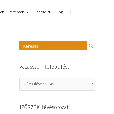
nek
Receptek
Kapcsolat
Blog
Válasszon települést!
ÍZŐRZŐK tévésorozat