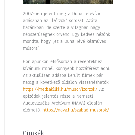
2007-ben jelent meg a Duna Televízió
adásában az „Ízőrzők” sorozat. Azóta
hazánkban, de szerte a világban nagy
népszerűségnek örvend. Egy kedves nézőnk
mondta, hogy „ez a Duna Tévé kézműves
műsora”.
Honlapunkon elsősorban a receptekhez
kívánunk minél könnyebb hozzáférést adni.
Az aktuálisan adásba került filmek pár
napig a következő oldalon visszanézhetők:
https://mediaklikk.hu/musor/izorzok/
Az
epizódok jelentős része a Nemzeti
Audiovizuális Archívum (NAVA) oldalán
elérhető:
https://nava.hu/szabad-musorok/
Címkék