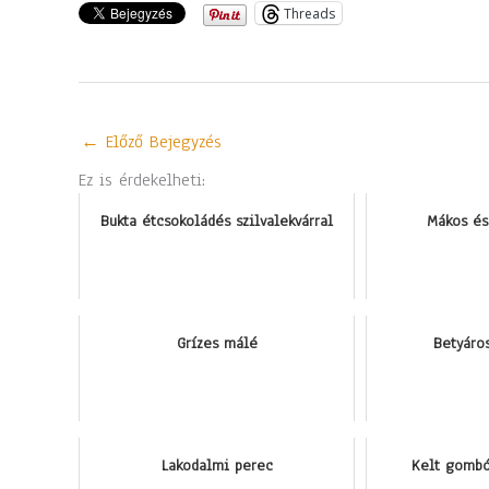
Threads
←
Előző Bejegyzés
Ez is érdekelheti:
Bukta étcsokoládés szilvalekvárral
Mákos és
Grízes málé
Betyáro
Lakodalmi perec
Kelt gombó