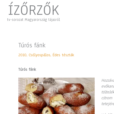
Skip
ÍZŐRZŐK
to
content
tv-sorozat Magyarország tájairól
Túrós fánk
2010
,
Csólyospálos
,
Édes tészták
Túrós fánk
Hozzáva
evőkaná
töltelé
citrom 
tetejér