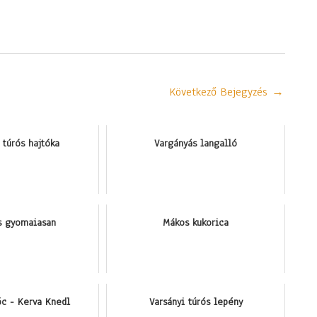
Következő Bejegyzés
→
 túrós hajtóka
Vargányás langalló
s gyomaiasan
Mákos kukorica
c - Kerva Knedl
Varsányi túrós lepény