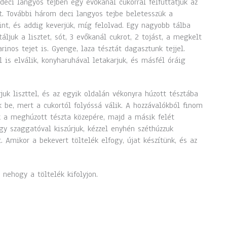
deci langyos tejben egy evőkanál cukorral felfuttatjuk az
t. További három deci langyos tejbe beletesszük a
nt, és addig keverjük, míg felolvad. Egy nagyobb tálba
áljuk a lisztet, sót, 3 evőkanál cukrot, 2 tojást, a megkelt
inos tejet is. Gyenge, laza tésztát dagasztunk tejjel.
 is elválik, konyharuhával letakarjuk, és másfél óráig
rjuk liszttel, és az egyik oldalán vékonyra húzott tésztába
k be, mert a cukortól folyóssá válik. A hozzávalókból finom
k a meghúzott tészta közepére, majd a másik felét
agy szaggatóval kiszúrjuk, kézzel enyhén széthúzzuk
 Amikor a bekevert töltelék elfogy, újat készítünk, és az
 nehogy a töltelék kifolyjon.