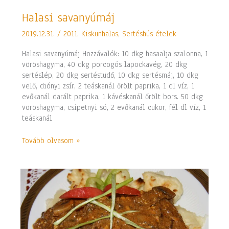
Halasi
Halasi savanyúmáj
savanyúmáj
2019.12.31.
/
2011
,
Kiskunhalas
,
Sertéshús ételek
Halasi savanyúmáj Hozzávalók: 10 dkg hasaalja szalonna, 1
vöröshagyma, 40 dkg porcogós lapockavég, 20 dkg
sertéslép, 20 dkg sertéstüdő, 10 dkg sertésmáj, 10 dkg
velő, diónyi zsír, 2 teáskanál őrölt paprika, 1 dl víz, 1
evőkanál darált paprika, 1 kávéskanál őrölt bors. 50 dkg
vöröshagyma, csipetnyi só, 2 evőkanál cukor, fél dl víz, 1
teáskanál
Tovább olvasom »