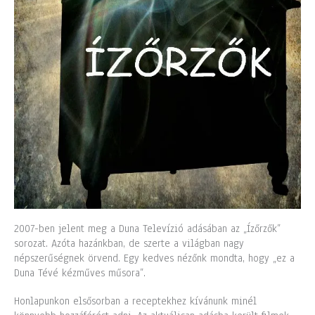
2007-ben jelent meg a Duna Televízió adásában az „Ízőrzők”
sorozat. Azóta hazánkban, de szerte a világban nagy
népszerűségnek örvend. Egy kedves nézőnk mondta, hogy „ez a
Duna Tévé kézműves műsora”.
Honlapunkon elsősorban a receptekhez kívánunk minél