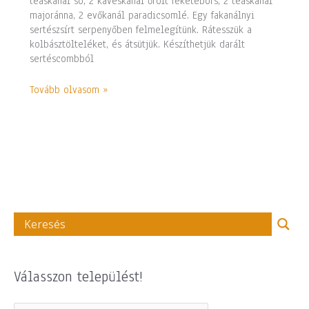
teáskanál só, 2 kávéskanál őrölt feketebors, 2 teáskanál
majoránna, 2 evőkanál paradicsomlé. Egy fakanálnyi
sertészsírt serpenyőben felmelegítünk. Rátesszük a
kolbásztölteléket, és átsütjük. Készíthetjük darált
sertéscombból
Tovább olvasom »
Válasszon települést!