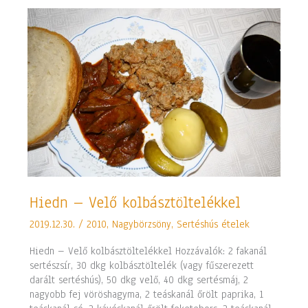
Hiedn
Hiedn – Velő kolbásztöltelékkel
–
2019.12.30.
/
2010
,
Nagybörzsöny
,
Sertéshús ételek
Velő
kolbásztöltelékkel
Hiedn – Velő kolbásztöltelékkel Hozzávalók: 2 fakanál
sertészsír, 30 dkg kolbásztöltelék (vagy fűszerezett
darált sertéshús), 50 dkg velő, 40 dkg sertésmáj, 2
nagyobb fej vöröshagyma, 2 teáskanál őrölt paprika, 1