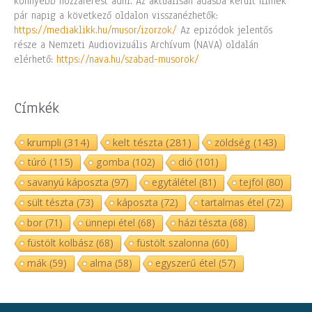
könnyebb hozzáférést adni. Az aktuálisan adásba került filmek
pár napig a következő oldalon visszanézhetők:
https://mediaklikk.hu/musor/izorzok/
Az epizódok jelentős
része a Nemzeti Audiovizuális Archívum (NAVA) oldalán
elérhető:
https://nava.hu/szabad-musorok/
Címkék
krumpli
(314)
kelt tészta
(281)
zöldség
(143)
túró
(115)
gomba
(102)
dió
(101)
savanyú káposzta
(97)
egytálétel
(81)
tejföl
(80)
sült tészta
(73)
káposzta
(72)
tartalmas étel
(72)
bor
(71)
ünnepi étel
(68)
házi tészta
(68)
füstölt kolbász
(68)
füstölt szalonna
(60)
mák
(59)
alma
(58)
egyszerű étel
(57)