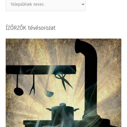
ÍZŐRZŐK tévésorozat