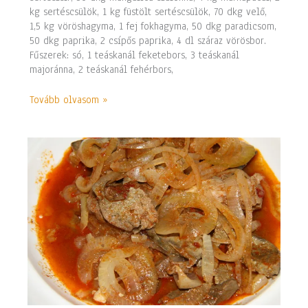
kg sertéscsülök, 1 kg füstölt sertéscsülök, 70 dkg velő,
1,5 kg vöröshagyma, 1 fej fokhagyma, 50 dkg paradicsom,
50 dkg paprika, 2 csípős paprika, 4 dl száraz vörösbor.
Fűszerek: só, 1 teáskanál feketebors, 3 teáskanál
majoránna, 2 teáskanál fehérbors,
Tovább olvasom »