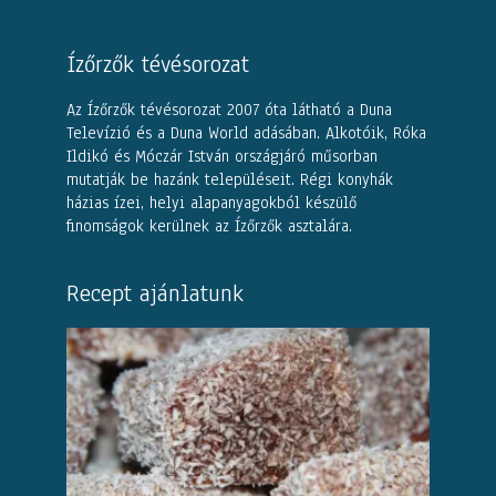
Ízőrzők tévésorozat
Az Ízőrzők tévésorozat 2007 óta látható a Duna
Televízió és a Duna World adásában. Alkotóik, Róka
Ildikó és Móczár István országjáró műsorban
mutatják be hazánk településeit. Régi konyhák
házias ízei, helyi alapanyagokból készülő
finomságok kerülnek az Ízőrzők asztalára.
Recept ajánlatunk