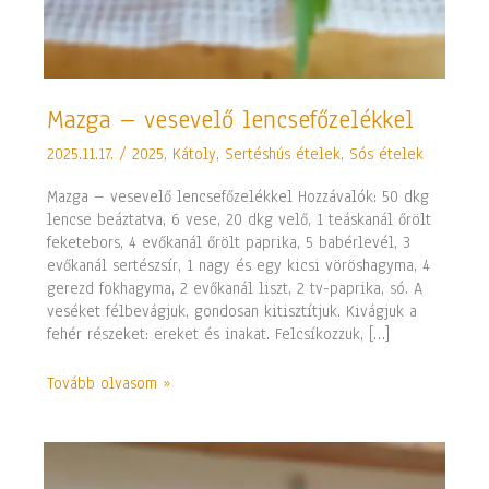
Mazga
Mazga – vesevelő lencsefőzelékkel
–
2025.11.17.
/
2025
,
Kátoly
,
Sertéshús ételek
,
Sós ételek
vesevelő
lencsefőzelékkel
Mazga – vesevelő lencsefőzelékkel Hozzávalók: 50 dkg
lencse beáztatva, 6 vese, 20 dkg velő, 1 teáskanál őrölt
feketebors, 4 evőkanál őrölt paprika, 5 babérlevél, 3
evőkanál sertészsír, 1 nagy és egy kicsi vöröshagyma, 4
gerezd fokhagyma, 2 evőkanál liszt, 2 tv-paprika, só. A
veséket félbevágjuk, gondosan kitisztítjuk. Kivágjuk a
fehér részeket: ereket és inakat. Felcsíkozzuk, […]
Tovább olvasom »