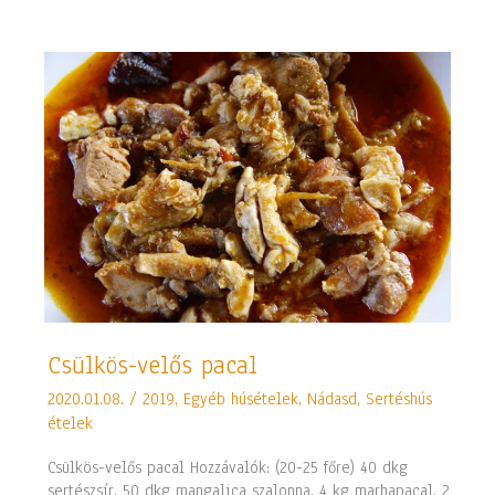
Csülkös-
Csülkös-velős pacal
velős
2020.01.08.
/
2019
,
Egyéb húsételek
,
Nádasd
,
Sertéshús
pacal
ételek
Csülkös-velős pacal Hozzávalók: (20-25 főre) 40 dkg
sertészsír, 50 dkg mangalica szalonna, 4 kg marhapacal, 2