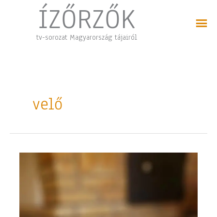
Skip
ÍZŐRZŐK
to
content
tv-sorozat Magyarország tájairól
velő