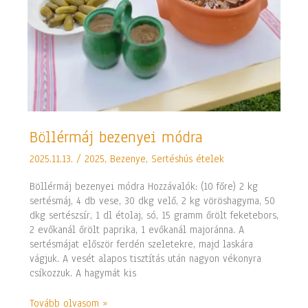
Böllérmáj
Böllérmáj bezenyei módra
bezenyei
2025.11.13.
/
2025
,
Bezenye
,
Sertéshús ételek
módra
Böllérmáj bezenyei módra Hozzávalók: (10 főre) 2 kg
sertésmáj, 4 db vese, 30 dkg velő, 2 kg vöröshagyma, 50
dkg sertészsír, 1 dl étolaj, só, 15 gramm őrölt feketebors,
2 evőkanál őrölt paprika, 1 evőkanál majoránna. A
sertésmájat először ferdén szeletekre, majd laskára
vágjuk. A vesét alapos tisztítás után nagyon vékonyra
csíkozzuk. A hagymát kis
Tovább olvasom »