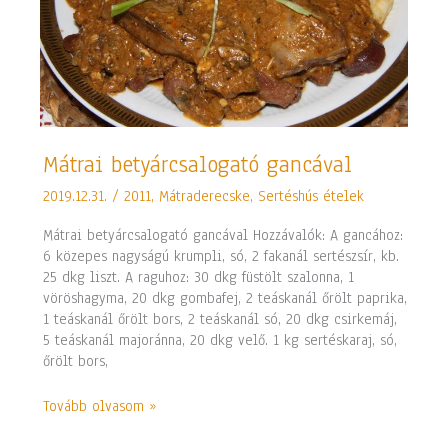
Mátrai
Mátrai betyárcsalogató gancával
betyárcsalogató
2019.12.31.
/
2011
,
Mátraderecske
,
Sertéshús ételek
gancával
Mátrai betyárcsalogató gancával Hozzávalók: A gancához:
6 közepes nagyságú krumpli, só, 2 fakanál sertészsír, kb.
25 dkg liszt. A raguhoz: 30 dkg füstölt szalonna, 1
vöröshagyma, 20 dkg gombafej, 2 teáskanál őrölt paprika,
1 teáskanál őrölt bors, 2 teáskanál só, 20 dkg csirkemáj,
5 teáskanál majoránna, 20 dkg velő. 1 kg sertéskaraj, só,
őrölt bors,
Tovább olvasom »