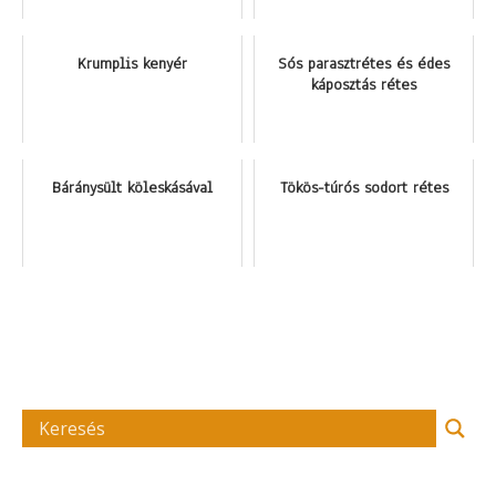
Krumplis kenyér
Sós parasztrétes és édes
káposztás rétes
Báránysült köleskásával
Tökös-túrós sodort rétes