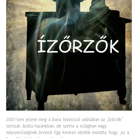
2007-ben jelent meg a Duna Televízió adásában az „Ízőrzők”
sorozat. Azóta hazánkban, de szerte a világban nagy
népszerűségnek örvend. Egy kedves nézőnk mondta, hogy „ez a