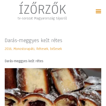
Skip
ÍZŐRZŐK
to
content
tv-sorozat Magyarország tájairól
Darás-meggyes kelt rétes
2016
,
Monostorapáti
,
Rétesek, bélesek
Darás-meggyes kelt rétes