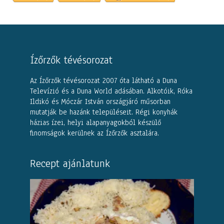
Ízőrzők tévésorozat
Az Ízőrzők tévésorozat 2007 óta látható a Duna
Televízió és a Duna World adásában. Alkotóik, Róka
Ildikó és Móczár István országjáró műsorban
mutatják be hazánk településeit. Régi konyhák
házias ízei, helyi alapanyagokból készülő
finomságok kerülnek az Ízőrzők asztalára.
Recept ajánlatunk