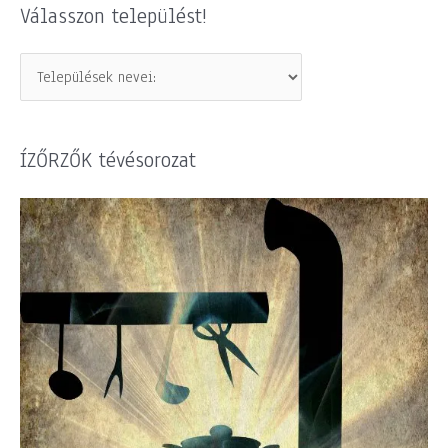
Válasszon települést!
ÍZŐRZŐK tévésorozat