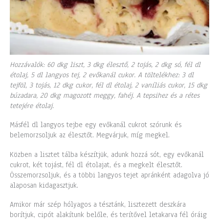
Hozzávalók: 60 dkg liszt, 3 dkg élesztő, 2 tojás, 2 dkg só, fél dl
étolaj, 5 dl langyos tej, 2 evőkanál cukor. A töltelékhez: 3 dl
tejföl, 3 tojás, 12 dkg cukor, fél dl étolaj, 2 vaníliás cukor, 15 dkg
búzadara, 20 dkg magozott meggy, fahéj. A tepsihez és a rétes
tetejére étolaj.
Másfél dl langyos tejbe egy evőkanál cukrot szórunk és
belemorzsoljuk az élesztőt. Megvárjuk, míg megkel.
Közben a lisztet tálba készítjük, adunk hozzá sót, egy evőkanál
cukrot, két tojást, fél dl étolajat, és a megkelt élesztőt.
Összemorzsoljuk, és a többi langyos tejet apránként adagolva jó
alaposan kidagasztjuk.
Amikor már szép hólyagos a tésztánk, lisztezett deszkára
borítjuk, cipót alakítunk belőle, és terítővel letakarva fél óráig