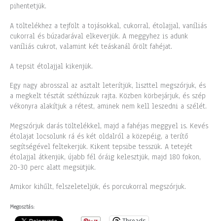
pihentetjük.
A töltelékhez a tejfölt a tojásokkal, cukorral, étolajjal, vaníliás
cukorral és búzadarával elkeverjük. A meggyhez is adunk
vaníliás cukrot, valamint két teáskanál őrölt fahéjat.
A tepsit étolajjal kikenjük.
Egy nagy abrosszal az asztalt leterítjük, liszttel megszórjuk, és
a megkelt tésztát széthúzzuk rajta. Közben körbejárjuk, és szép
vékonyra alakítjuk a rétest, aminek nem kell leszedni a szélét.
Megszórjuk darás töltelékkel, majd a fahéjas meggyel is. Kevés
étolajat locsolunk rá és két oldalról a közepéig, a terítő
segítségével feltekerjük. Kikent tepsibe tesszük. A tetejét
étolajjal átkenjük, újabb fél óráig kelesztjük, majd 180 fokon,
20-30 perc alatt megsütjük.
Amikor kihűlt, felszeleteljük, és porcukorral megszórjuk.
Megosztás:
Threads