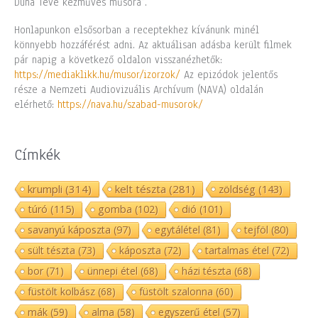
Duna Tévé kézműves műsora”.
Honlapunkon elsősorban a receptekhez kívánunk minél
könnyebb hozzáférést adni. Az aktuálisan adásba került filmek
pár napig a következő oldalon visszanézhetők:
https://mediaklikk.hu/musor/izorzok/
Az epizódok jelentős
része a Nemzeti Audiovizuális Archívum (NAVA) oldalán
elérhető:
https://nava.hu/szabad-musorok/
Címkék
krumpli
(314)
kelt tészta
(281)
zöldség
(143)
túró
(115)
gomba
(102)
dió
(101)
savanyú káposzta
(97)
egytálétel
(81)
tejföl
(80)
sült tészta
(73)
káposzta
(72)
tartalmas étel
(72)
bor
(71)
ünnepi étel
(68)
házi tészta
(68)
füstölt kolbász
(68)
füstölt szalonna
(60)
mák
(59)
alma
(58)
egyszerű étel
(57)