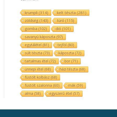
krumpli
(314)
kelt tészta
(281)
zöldség
(143)
túró
(115)
gomba
(102)
dió
(101)
savanyú káposzta
(97)
egytálétel
(81)
tejföl
(80)
sült tészta
(73)
káposzta
(72)
tartalmas étel
(72)
bor
(71)
ünnepi étel
(68)
házi tészta
(68)
füstölt kolbász
(68)
füstölt szalonna
(60)
mák
(59)
alma
(58)
egyszerű étel
(57)