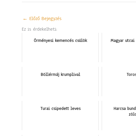
←
Előző Bejegyzés
Ez is érdekelheti:
Örményesi kemencés csülök
Magyar utcai
Böllérmáj krumplival
Toro
Turai csipedett leves
Harcsa bund
zöl