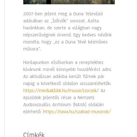
2007-ben jelent meg a Duna Televízió
adásában az „Ízőrzők” sorozat. Azóta
hazánkban, de szerte a világban nagy
népszerűségnek örvend. Egy kedves nézőnk
mondta, hogy „ez a Duna Tévé kézműves
műsora”.
Honlapunkon elsősorban a receptekhez
kívánunk minél könnyebb hozzáférést adni.
Az aktuálisan adásba került filmek pár
napig a következő oldalon visszanézhetők:
https://mediaklikk.hu/musor/izorzok/
Az
epizódok jelentős része a Nemzeti
Audiovizuális Archívum (NAVA) oldalán
elérhető:
https://nava.hu/szabad-musorok/
Címkék