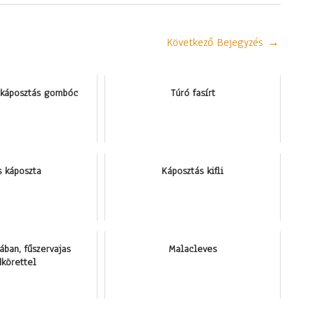
Következő Bejegyzés
→
 káposztás gombóc
Túró fasírt
s káposzta
Káposztás kifli
ában, fűszervajas
Malacleves
dkörettel