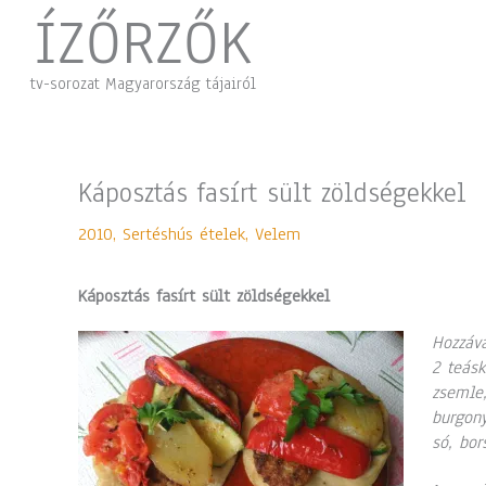
Skip
ÍZŐRZŐK
to
content
tv-sorozat Magyarország tájairól
Káposztás fasírt sült zöldségekkel
2010
,
Sertéshús ételek
,
Velem
Káposztás fasírt sült zöldségekkel
Hozzáva
2 teásk
zsemle,
burgony
só, bor