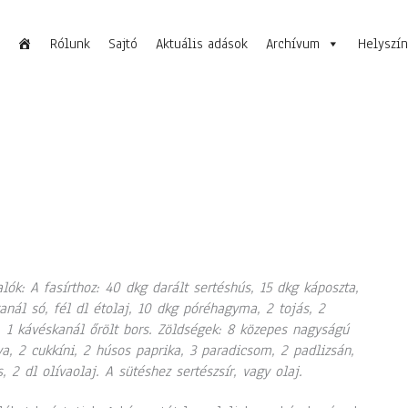
Rólunk
Sajtó
Aktuális adások
Archívum
Helyszí
lók: A fasírthoz: 40 dkg darált sertéshús, 15 dkg káposzta,
anál só, fél dl étolaj, 10 dkg póréhagyma, 2 tojás, 2
 1 kávéskanál őrölt bors. Zöldségek: 8 közepes nagyságú
a, 2 cukkíni, 2 húsos paprika, 3 paradicsom, 2 padlizsán,
s, 2 dl olívaolaj. A sütéshez sertészsír, vagy olaj.