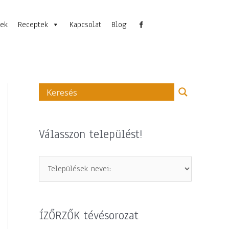
nek
Receptek
Kapcsolat
Blog
Válasszon települést!
ÍZŐRZŐK tévésorozat