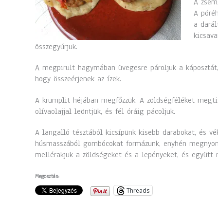
A zseml
A póréh
a darál
kicsava
összegyúrjuk.
A megpirult hagymában üvegesre pároljuk a káposztát, é
hogy összeérjenek az ízek.
A krumplit héjában megfőzzük. A zöldségféléket megtisz
olívaolajjal leöntjük, és fél óráig pácoljuk.
A langalló tésztából kicsípünk kisebb darabokat, és vé
húsmasszából gombócokat formázunk, enyhén megnyomko
mellérakjuk a zöldségeket és a lepényeket, és együtt 
Megosztás:
Threads