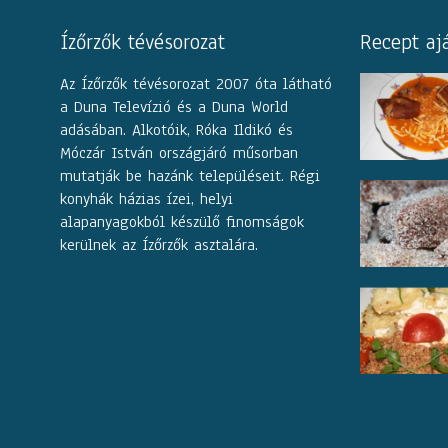
Ízőrzők tévésorozat
Recept aj
Az Ízőrzők tévésorozat 2007 óta látható
a Duna Televízió és a Duna World
adásában. Alkotóik, Róka Ildikó és
Móczár István országjáró műsorban
mutatják be hazánk településeit. Régi
konyhák házias ízei, helyi
alapanyagokból készülő finomságok
kerülnek az Ízőrzők asztalára.