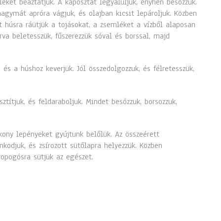
éket beáztatjuk. A káposztát legyaluljuk, enyhén besózzuk.
agymát apróra vágjuk, és olajban kicsit lepároljuk. Közben
t húsra ráütjük a tojásokat, a zsemléket a vízből alaposan
rva beletesszük, fűszerezzük sóval és borssal, majd
s a húshoz keverjük. Jól összedolgozzuk, és félretesszük,
títjuk, és feldaraboljuk. Mindet besózzuk, borsozzuk,
kony lepényeket gyújtunk belőlük. Az összeérett
djuk, és zsírozott sütőlapra helyezzük. Közben
ropogósra sütjük az egészet.