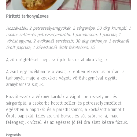
Pirított tarhonyaleves
Hozzávalók: 2 petrezselyemgyökér, 2 sárgarépa, 50 dkg krumpli, 1
csokor zeller-és petrezselyemzöld, 1 paradicsom, 1 paprika, 1
vöröshagyma, 2 evőkanál sertészsír, 30 dkg tarhonya, 1 evőkanál
őrölt paprika, 1 kávéskanál őrölt feketebors, só.
A zöldségféléket megtisztítjuk, kis darabokra vágjuk.
A zsírt egy fazékban felolvasztjuk, ebben elkezdjük pirítani a
tarhonyát, majd a kockákra vágott vöröshagymával együtt
aranybarnára sütjük.
Hozzátesszük a vékony karikákra vágott petrezselymet és
sárgarépát, a csokorba kötött zeller-és petrezselyemzöldet,
egészben a paprikát és a paradicsomot, a kockázott krumplit.
Őrölt paprikát, ízlés szerint borsot és sót szórunk rá, majd
felengedjük vízzel, és az egészet jó fél óra alatt készre főzzük.
Megosztás: