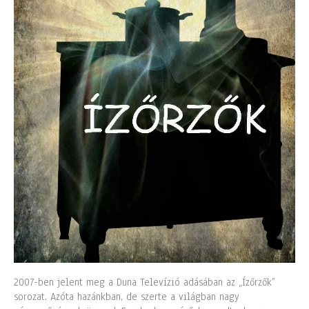
2007-ben jelent meg a Duna Televízió adásában az „Ízőrzők”
sorozat. Azóta hazánkban, de szerte a világban nagy