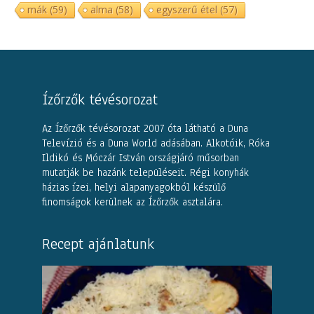
mák
(59)
alma
(58)
egyszerű étel
(57)
Ízőrzők tévésorozat
Az Ízőrzők tévésorozat 2007 óta látható a Duna
Televízió és a Duna World adásában. Alkotóik, Róka
Ildikó és Móczár István országjáró műsorban
mutatják be hazánk településeit. Régi konyhák
házias ízei, helyi alapanyagokból készülő
finomságok kerülnek az Ízőrzők asztalára.
Recept ajánlatunk