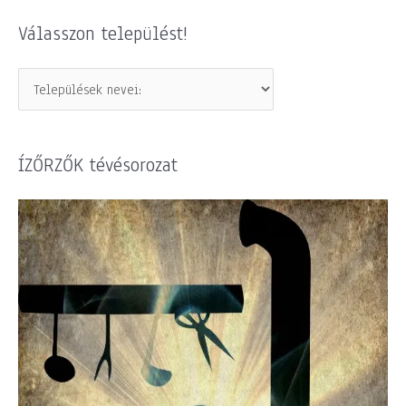
Válasszon települést!
ÍZŐRZŐK tévésorozat