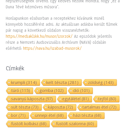
népszerűségnek örvend. Egy kedves nézőnk mondta, hogy „ez a
Duna Tévé kézműves műsora”.
Honlapunkon elsősorban a receptekhez kívánunk minél
könnyebb hozzáférést adni. Az aktuálisan adásba került filmek
pár napig a következő oldalon visszanézhetők:
https://mediaklikk.hu/musor/izorzok/
Az epizódok jelentős
része a Nemzeti Audiovizuális Archívum (NAVA) oldalán
elérhető:
https://nava.hu/szabad-musorok/
Címkék
krumpli
(314)
kelt tészta
(281)
zöldség
(143)
túró
(115)
gomba
(102)
dió
(101)
savanyú káposzta
(97)
egytálétel
(81)
tejföl
(80)
sült tészta
(73)
káposzta
(72)
tartalmas étel
(72)
bor
(71)
ünnepi étel
(68)
házi tészta
(68)
füstölt kolbász
(68)
füstölt szalonna
(60)