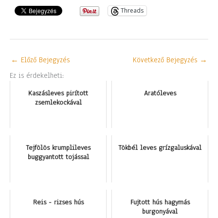
Threads
←
Előző Bejegyzés
Következő Bejegyzés
→
Ez is érdekelheti:
Kaszásleves pirított
Aratóleves
zsemlekockával
Tejfölös krumplileves
Tökbél leves grízgaluskával
buggyantott tojással
Reis - rizses hús
Fujtott hús hagymás
burgonyával