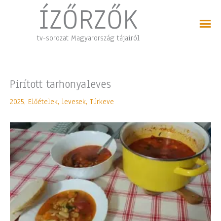
Skip
ÍZŐRZŐK
to
content
tv-sorozat Magyarország tájairól
Pirított tarhonyaleves
2025
,
Előételek, levesek
,
Túrkeve