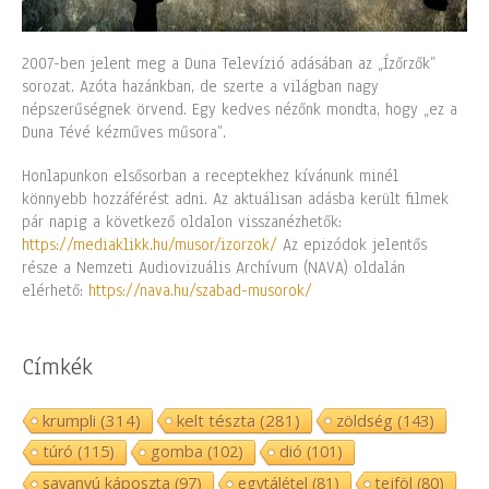
2007-ben jelent meg a Duna Televízió adásában az „Ízőrzők”
sorozat. Azóta hazánkban, de szerte a világban nagy
népszerűségnek örvend. Egy kedves nézőnk mondta, hogy „ez a
Duna Tévé kézműves műsora”.
Honlapunkon elsősorban a receptekhez kívánunk minél
könnyebb hozzáférést adni. Az aktuálisan adásba került filmek
pár napig a következő oldalon visszanézhetők:
https://mediaklikk.hu/musor/izorzok/
Az epizódok jelentős
része a Nemzeti Audiovizuális Archívum (NAVA) oldalán
elérhető:
https://nava.hu/szabad-musorok/
Címkék
krumpli
(314)
kelt tészta
(281)
zöldség
(143)
túró
(115)
gomba
(102)
dió
(101)
savanyú káposzta
(97)
egytálétel
(81)
tejföl
(80)