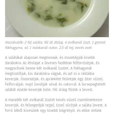
Hozzávalók: 2 fej saláta, fél dl étolaj, 4 evőkanál liszt, 1 gerezd
fokhagyma, só, 1 teáskanál cukor, 2,5 dl tej, kevés ecet.
A salátákat alaposan megmossuk, és összetépjük kisebb
darabokra. Az étolajat a leveses fazékban felforrósítjuk, és
megpirítunk benne két evőkanál lisztet. A fokhagymát
megtisztítjuk, kis darabokra vágjuk, és azt is a rántásba
keverjük. Összesütjük, és apránként felöntjük egy liter vízzel.
Felforraljuk, majd ízesítjük sóval és cukorral. A lecsepegtetett
salátát ezután keverjük bele. Fél óráig főzzük a levest.
A maradék két evőkanál lisztet kevés vízzel csomómentesre
keverjük, és felengedjük tejjel. Ezzel sűrítjük a saláta levest. A
forró léből kiveszünk egy kisebb bögrényit, és ebbe öntünk