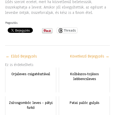
ízlés szerint ecetet, mert ha közvetlenül beletesszük,
összekaphatja a levest. Amikor jól elvegyítettük, az egészet a
levesbe öntjük, összeforraljuk, és kész is a finom étel.
Megosztás:
Threads
←
Előző Bejegyzés
Következő Bejegyzés
→
Ez is érdekelheti:
Orjaleves csigatésztával
Kolbászos-tojásos
lebbencsleves
Zsírosgombóc leves - pátyi
Patai palóc gulyás
furkó