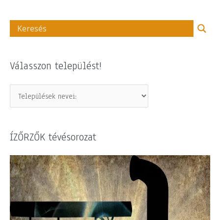
Válasszon települést!
ÍZŐRZŐK tévésorozat