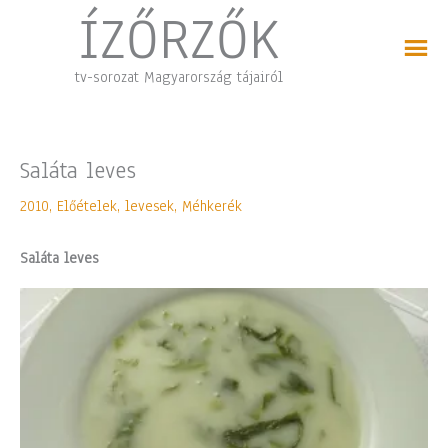
Skip
ÍZŐRZŐK
to
content
tv-sorozat Magyarország tájairól
Saláta leves
2010
,
Előételek, levesek
,
Méhkerék
Saláta leves