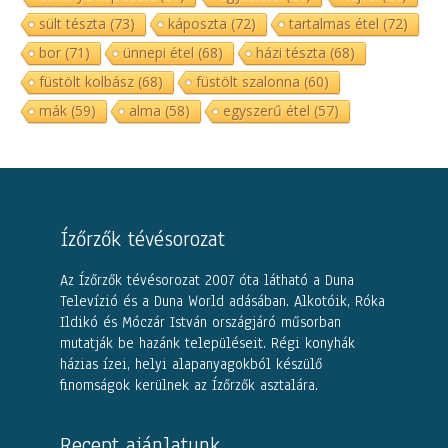
sült tészta
(73)
káposzta
(72)
tartalmas étel
(72)
bor
(71)
ünnepi étel
(68)
házi tészta
(68)
füstölt kolbász
(68)
füstölt szalonna
(60)
mák
(59)
alma
(58)
egyszerű étel
(57)
Ízőrzők tévésorozat
Az Ízőrzők tévésorozat 2007 óta látható a Duna
Televízió és a Duna World adásában. Alkotóik, Róka
Ildikó és Móczár István országjáró műsorban
mutatják be hazánk településeit. Régi konyhák
házias ízei, helyi alapanyagokból készülő
finomságok kerülnek az Ízőrzők asztalára.
Recept ajánlatunk