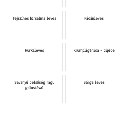
Tejszínes birsalma leves
Fácánleves
Hurkaleves
Krumpligánica - pipice
Savanyú belsőség ragu
Sárga leves
galuskával