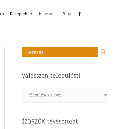
nek
Receptek
Kapcsolat
Blog
Válasszon települést!
ÍZŐRZŐK tévésorozat