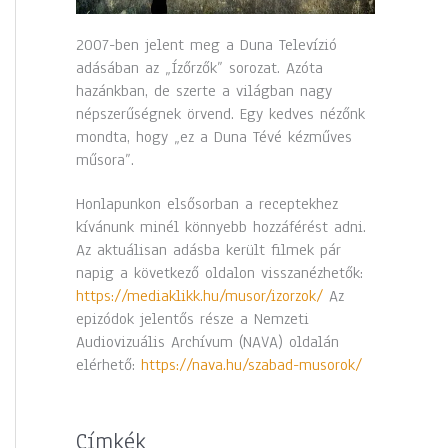
2007-ben jelent meg a Duna Televízió
adásában az „Ízőrzők” sorozat. Azóta
hazánkban, de szerte a világban nagy
népszerűségnek örvend. Egy kedves nézőnk
mondta, hogy „ez a Duna Tévé kézműves
műsora”.
Honlapunkon elsősorban a receptekhez
kívánunk minél könnyebb hozzáférést adni.
Az aktuálisan adásba került filmek pár
napig a következő oldalon visszanézhetők:
https://mediaklikk.hu/musor/izorzok/
Az
epizódok jelentős része a Nemzeti
Audiovizuális Archívum (NAVA) oldalán
elérhető:
https://nava.hu/szabad-musorok/
Címkék