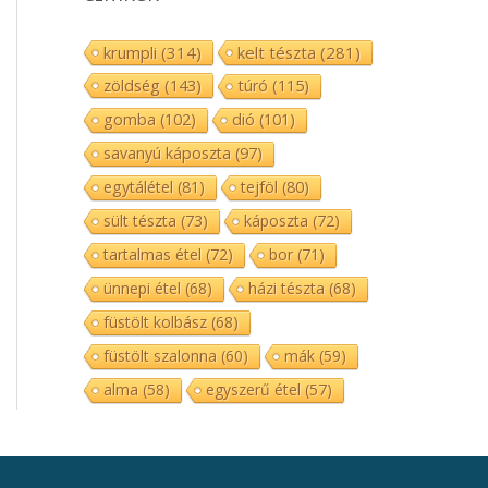
krumpli
(314)
kelt tészta
(281)
zöldség
(143)
túró
(115)
gomba
(102)
dió
(101)
savanyú káposzta
(97)
egytálétel
(81)
tejföl
(80)
sült tészta
(73)
káposzta
(72)
tartalmas étel
(72)
bor
(71)
ünnepi étel
(68)
házi tészta
(68)
füstölt kolbász
(68)
füstölt szalonna
(60)
mák
(59)
alma
(58)
egyszerű étel
(57)