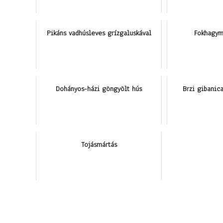
Pikáns vadhúsleves grízgaluskával
Fokhagym
Dohányos-házi göngyölt hús
Brzi gibanic
Tojásmártás