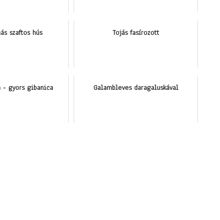
ás szaftos hús
Tojás fasírozott
a - gyors gibanica
Galambleves daragaluskával