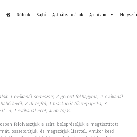
Rólunk
Sajtó
Aktuális adások
Archívum
Helyszí
lók: 1 evőkanál sertészsír, 2 gerezd fokhagyma, 2 evőkanál
7 babérlevél, 2 dl tejföl, 1 teáskanál fűszerpaprika, 3
ál só, 1 evőkanál ecet, 4 db tojás.
osban felolvasztjuk a zsírt, belepréseljük a megtisztított
mát, összepirítjuk, és megszórjuk liszttel. Amikor kezd