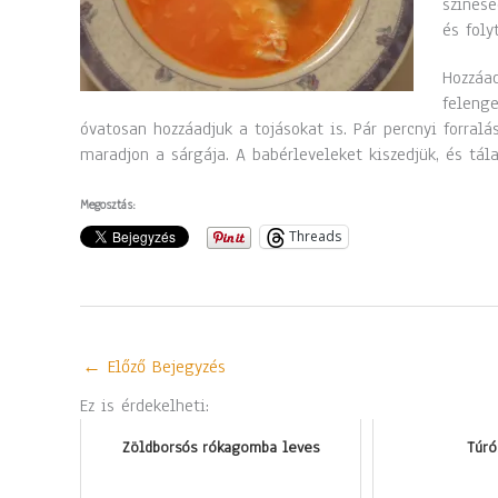
színese
és foly
Hozzáad
felenge
óvatosan hozzáadjuk a tojásokat is. Pár percnyi forralá
maradjon a sárgája. A babérleveleket kiszedjük, és tála
Megosztás:
Threads
←
Előző Bejegyzés
Ez is érdekelheti:
Zöldborsós rókagomba leves
Túró