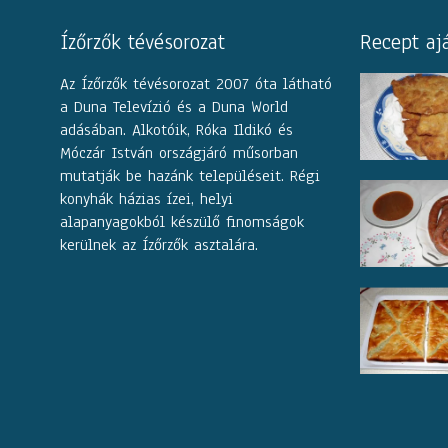
Ízőrzők tévésorozat
Recept aj
Az Ízőrzők tévésorozat 2007 óta látható
a Duna Televízió és a Duna World
adásában. Alkotóik, Róka Ildikó és
Móczár István országjáró műsorban
mutatják be hazánk településeit. Régi
konyhák házias ízei, helyi
alapanyagokból készülő finomságok
kerülnek az Ízőrzők asztalára.