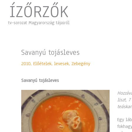
Skip
ÍZŐRZŐK
to
content
tv-sorozat Magyarország tájairól
Savanyú tojásleves
2010
,
Előételek, levesek
,
Zebegény
Savanyú tojásleves
Hozzáva
liszt, 
teáskan
Egy láb
fokhagy