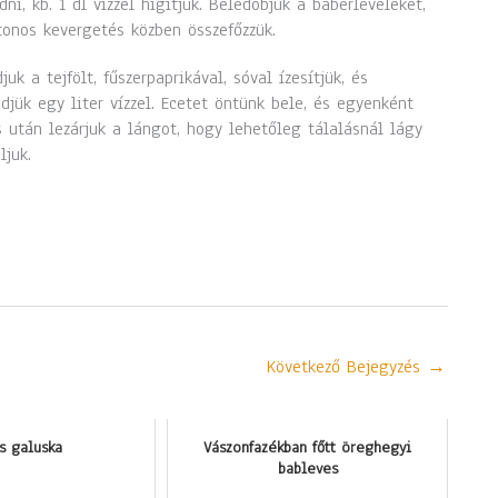
dni, kb. 1 dl vízzel hígítjuk. Beledobjuk a babérleveleket,
tonos kevergetés közben összefőzzük.
juk a tejfölt, fűszerpaprikával, sóval ízesítjük, és
djük egy liter vízzel. Ecetet öntünk bele, és egyenként
s után lezárjuk a lángot, hogy lehetőleg tálalásnál lágy
ljuk.
Következő Bejegyzés
→
s galuska
Vászonfazékban főtt öreghegyi
bableves