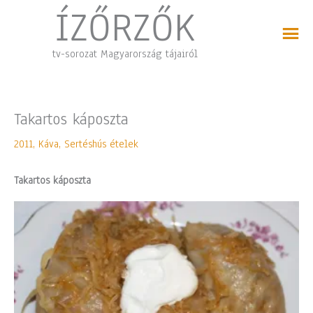
Skip
ÍZŐRZŐK
to
content
tv-sorozat Magyarország tájairól
Takartos káposzta
2011
,
Káva
,
Sertéshús ételek
Takartos káposzta