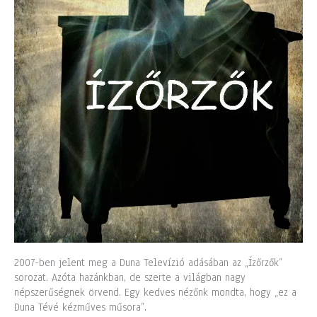
2007-ben jelent meg a Duna Televízió adásában az „Ízőrzők”
sorozat. Azóta hazánkban, de szerte a világban nagy
népszerűségnek örvend. Egy kedves nézőnk mondta, hogy „ez a
Duna Tévé kézműves műsora”.