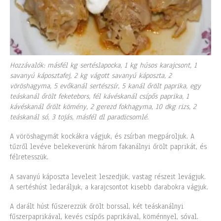
Hozzávalók: másfél kg sertéslapocka, 1 kg húsos karajcsont, 1
savanyú káposztafej, 2 kg vágott savanyú káposzta, 2
vöröshagyma, 5 evőkanál sertészsír, 5 kanál őrölt paprika, egy
teáskanál őrölt feketebors, fél kávéskanál csípős paprika, 1
kávéskanál őrölt kömény, 2 gerezd fokhagyma, 10 dkg rizs, 2
teáskanál só, 3 tojás, másfél dl paradicsomlé.
A vöröshagymát kockákra vágjuk, és zsírban megpároljuk. A
tűzről levéve belekeverünk három fakanálnyi őrölt paprikát, és
félretesszük.
A savanyú káposzta leveleit leszedjük, vastag részeit levágjuk.
A sertéshúst ledaráljuk, a karajcsontot kisebb darabokra vágjuk.
A darált húst fűszerezzük őrölt borssal, két teáskanálnyi
fűszerpaprikával, kevés csípős paprikával, köménnyel, sóval.