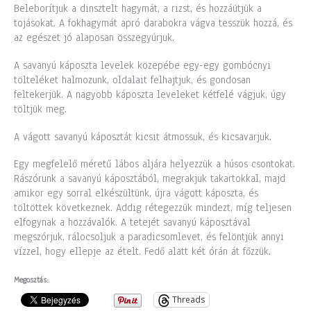
Beleborítjuk a dinsztelt hagymát, a rizst, és hozzáütjük a
tojásokat. A fokhagymát apró darabokra vágva tesszük hozzá, és
az egészet jó alaposan összegyúrjuk.
A savanyú káposzta levelek közepébe egy-egy gombócnyi
tölteléket halmozunk, oldalait felhajtjuk, és gondosan
feltekerjük. A nagyobb káposzta leveleket kétfelé vágjuk, úgy
töltjük meg.
A vágott savanyú káposztát kicsit átmossuk, és kicsavarjuk.
Egy megfelelő méretű lábos aljára helyezzük a húsos csontokat.
Rászórunk a savanyú káposztából, megrakjuk takartokkal, majd
amikor egy sorral elkészültünk, újra vágott káposzta, és
töltöttek következnek. Addig rétegezzük mindezt, míg teljesen
elfogynak a hozzávalók. A tetejét savanyú káposztával
megszórjuk, rálocsoljuk a paradicsomlevet, és felöntjük annyi
vízzel, hogy ellepje az ételt. Fedő alatt két órán át főzzük.
Megosztás:
Threads