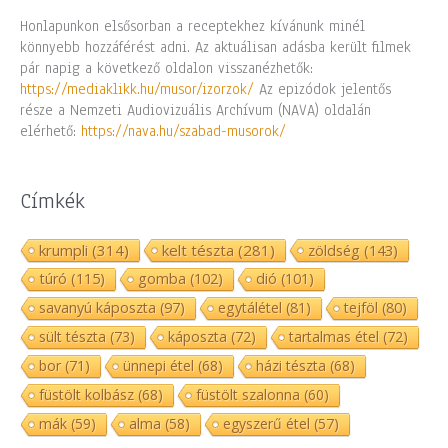
Honlapunkon elsősorban a receptekhez kívánunk minél
könnyebb hozzáférést adni. Az aktuálisan adásba került filmek
pár napig a következő oldalon visszanézhetők:
https://mediaklikk.hu/musor/izorzok/
Az epizódok jelentős
része a Nemzeti Audiovizuális Archívum (NAVA) oldalán
elérhető:
https://nava.hu/szabad-musorok/
Címkék
krumpli
(314)
kelt tészta
(281)
zöldség
(143)
túró
(115)
gomba
(102)
dió
(101)
savanyú káposzta
(97)
egytálétel
(81)
tejföl
(80)
sült tészta
(73)
káposzta
(72)
tartalmas étel
(72)
bor
(71)
ünnepi étel
(68)
házi tészta
(68)
füstölt kolbász
(68)
füstölt szalonna
(60)
mák
(59)
alma
(58)
egyszerű étel
(57)