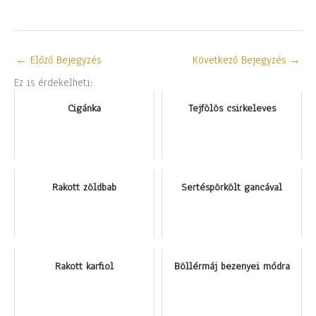
←
Előző Bejegyzés
Következő Bejegyzés
→
Ez is érdekelheti:
Cigánka
Tejfölös csirkeleves
Rakott zöldbab
Sertéspörkölt gancával
Rakott karfiol
Böllérmáj bezenyei módra