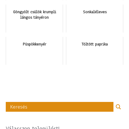
Göngyölt csülök krumpli
Sonkaléleves
lángos tányéron
Püspökkenyér
Töltött paprika
Válasszon települést!