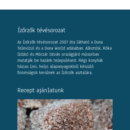
Ízőrzők tévésorozat
Az Ízőrzők tévésorozat 2007 óta látható a Duna
Televízió és a Duna World adásában. Alkotóik, Róka
Ildikó és Móczár István országjáró műsorban
mutatják be hazánk településeit. Régi konyhák
házias ízei, helyi alapanyagokból készülő
finomságok kerülnek az Ízőrzők asztalára.
Recept ajánlatunk