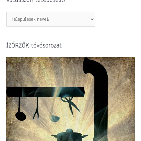
ÍZŐRZŐK tévésorozat