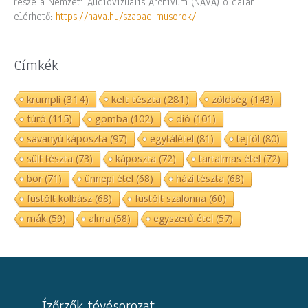
része a Nemzeti Audiovizuális Archívum (NAVA) oldalán
elérhető:
https://nava.hu/szabad-musorok/
Címkék
krumpli
(314)
kelt tészta
(281)
zöldség
(143)
túró
(115)
gomba
(102)
dió
(101)
savanyú káposzta
(97)
egytálétel
(81)
tejföl
(80)
sült tészta
(73)
káposzta
(72)
tartalmas étel
(72)
bor
(71)
ünnepi étel
(68)
házi tészta
(68)
füstölt kolbász
(68)
füstölt szalonna
(60)
mák
(59)
alma
(58)
egyszerű étel
(57)
Ízőrzők tévésorozat