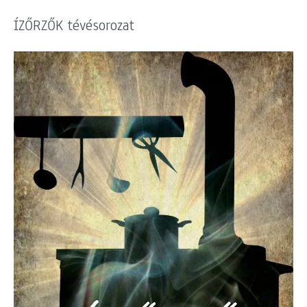
ÍZŐRZŐK tévésorozat