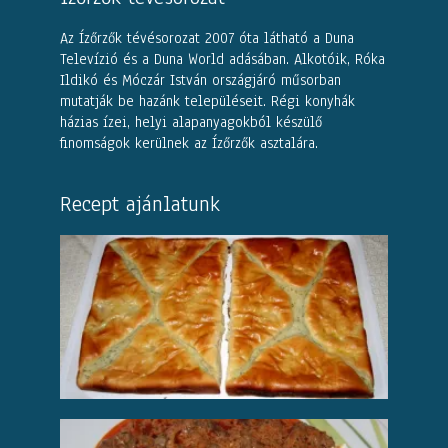
Az Ízőrzők tévésorozat 2007 óta látható a Duna
Televízió és a Duna World adásában. Alkotóik, Róka
Ildikó és Móczár István országjáró műsorban
mutatják be hazánk településeit. Régi konyhák
házias ízei, helyi alapanyagokból készülő
finomságok kerülnek az Ízőrzők asztalára.
Recept ajánlatunk