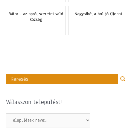
Bátor - az apró, szeretni való
Nagyrábé, a hol jó (l)enni
község
Válasszon települést!