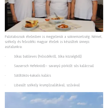
Palotabozsok ételeiben is megjelenik a soknemzetiség. Német,
székely és felvidéki magyar ételek is készültek ünnepi
asztalunkra:
· Jókai bableves (Felvidékről, Jóka községből)
· Sausersch Hefeknödl– savanyú pörkölt sós kaláccsal
· Sütőtökös-kakaós kalács
· Libasült székely krumplisalátával, szilvával