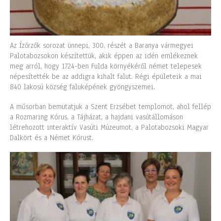
Az Ízőrzők sorozat ünnepi, 300. részét a Baranya vármegyei
Palotabozsokon készítettük, akik éppen az idén emlékeznek
meg arról, hogy 1724-ben Fulda környékéről német telepesek
népesítették be az addigra kihalt falut. Régi épületeik a mai
840 lakosú község faluképének gyöngyszemei.
A műsorban bemutatjuk a Szent Erzsébet templomot, ahol fellép
a Rozmaring Kórus, a Tájházat, a hajdani vasútállomáson
létrehozott interaktív Vasúti Múzeumot, a Palotabozsoki Magyar
Dalkört és a Német Kórust.