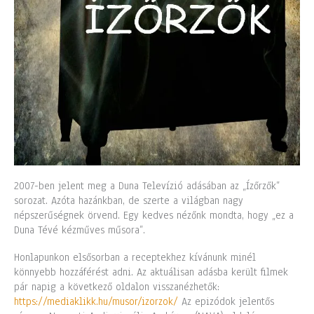
2007-ben jelent meg a Duna Televízió adásában az „Ízőrzők”
sorozat. Azóta hazánkban, de szerte a világban nagy
népszerűségnek örvend. Egy kedves nézőnk mondta, hogy „ez a
Duna Tévé kézműves műsora”.
Honlapunkon elsősorban a receptekhez kívánunk minél
könnyebb hozzáférést adni. Az aktuálisan adásba került filmek
pár napig a következő oldalon visszanézhetők:
https://mediaklikk.hu/musor/izorzok/
Az epizódok jelentős