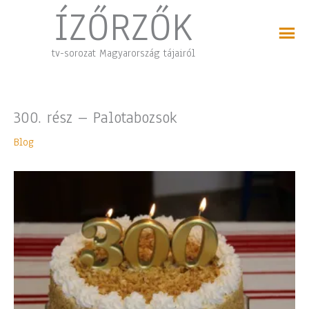
Skip
ÍZŐRZŐK
to
content
tv-sorozat Magyarország tájairól
300. rész – Palotabozsok
Blog