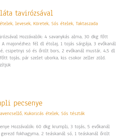
áta tavirózsával
ételek, levesek
,
Köretek
,
Sós ételek
,
Taktaszada
rózsával Hozzávalók: 4 savanykás alma, 30 dkg főtt
 A majonézhez: fél dl étolaj, 1 tojás sárgája, 3 evőkanál
lé, csipetnyi só és őrölt bors, 2 evőkanál mustár, 4,5 dl
 főtt tojás, pár szelet uborka, kis csokor zeller zöld.
zítjük
mpli pecsenye
avencsellő
,
Kukoricás ételek
,
Sós tészták
enye Hozzávalók: 60 dkg krumpli, 3 tojás, 5 evőkanál
1 gerezd fokhagyma, 2 teáskanál só, 1 teáskanál őrölt