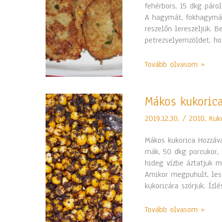
fehérbors, 15 dkg párol
A hagymát, fokhagymát
reszelőn lereszeljük. 
petrezselyemzöldet, ho
Tovább olvasom »
Mákos
Mákos kukoric
kukorica
2019.12.30.
/
2010
,
Kuk
Mákos kukorica Hozzáva
mák, 50 dkg porcukor, 
hideg vízbe áztatjuk m
Amikor megpuhult, lesz
kukoricára szórjuk. Íz
Tovább olvasom »