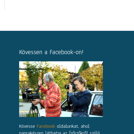
Kövessen a Facebook-on!
Kövesse
Facebook
oldalunkat, ahol
naprakészen láthatja az Ízőrzőkről szóló