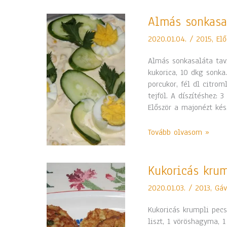
Almás
Almás sonkasal
sonkasaláta
2020.01.04.
/
2015
,
Elő
tavirózsával
Almás sonkasaláta tavi
kukorica, 10 dkg sonka.
porcukor, fél dl citrom
tejföl. A díszítéshez: 3
Először a majonézt kés
Tovább olvasom »
Kukoricás
Kukoricás kru
krumpli
2020.01.03.
/
2013
,
Gáv
pecsenye
Kukoricás krumpli pecs
liszt, 1 vöröshagyma, 