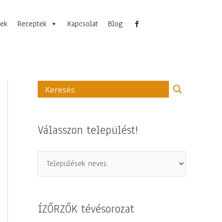
nek
Receptek
Kapcsolat
Blog
Válasszon települést!
ÍZŐRZŐK tévésorozat