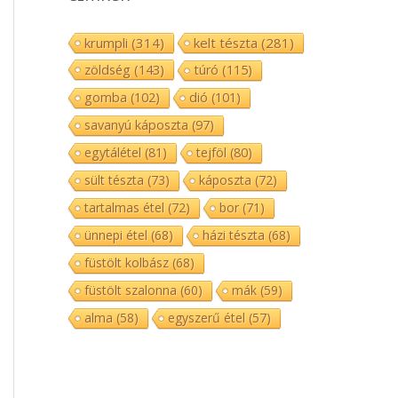
krumpli
(314)
kelt tészta
(281)
zöldség
(143)
túró
(115)
gomba
(102)
dió
(101)
savanyú káposzta
(97)
egytálétel
(81)
tejföl
(80)
sült tészta
(73)
káposzta
(72)
tartalmas étel
(72)
bor
(71)
ünnepi étel
(68)
házi tészta
(68)
füstölt kolbász
(68)
füstölt szalonna
(60)
mák
(59)
alma
(58)
egyszerű étel
(57)