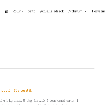
Rólunk
Sajtó
Aktuális adások
Archívum
Helyszí
mogytúr
,
Sós tészták
ók: 1 kg liszt, 5 dkg élesztő, 1 teáskanál cukor, 1