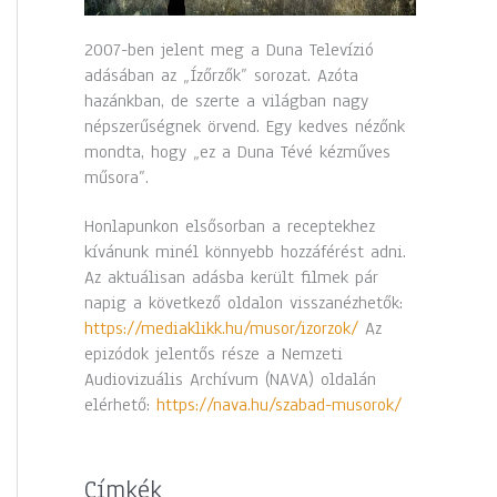
2007-ben jelent meg a Duna Televízió
adásában az „Ízőrzők” sorozat. Azóta
hazánkban, de szerte a világban nagy
népszerűségnek örvend. Egy kedves nézőnk
mondta, hogy „ez a Duna Tévé kézműves
műsora”.
Honlapunkon elsősorban a receptekhez
kívánunk minél könnyebb hozzáférést adni.
Az aktuálisan adásba került filmek pár
napig a következő oldalon visszanézhetők:
https://mediaklikk.hu/musor/izorzok/
Az
epizódok jelentős része a Nemzeti
Audiovizuális Archívum (NAVA) oldalán
elérhető:
https://nava.hu/szabad-musorok/
Címkék