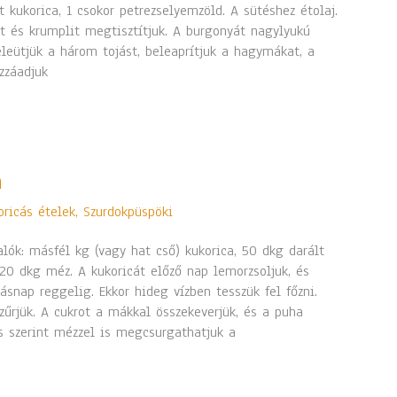
t kukorica, 1 csokor petrezselyemzöld. A sütéshez étolaj.
 és krumplit megtisztítjuk. A burgonyát nagylyukú
Beleütjük a három tojást, beleaprítjuk a hagymákat, a
zzáadjuk
a
oricás ételek
,
Szurdokpüspöki
lók: másfél kg (vagy hat cső) kukorica, 50 dkg darált
20 dkg méz. A kukoricát előző nap lemorzsoljuk, és
ásnap reggelig. Ekkor hideg vízben tesszük fel főzni.
űrjük. A cukrot a mákkal összekeverjük, és a puha
lés szerint mézzel is megcsurgathatjuk a