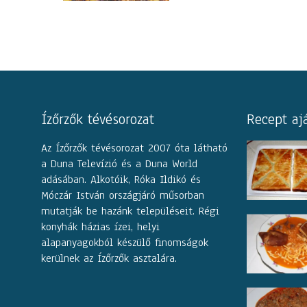
Ízőrzők tévésorozat
Recept aj
Az Ízőrzők tévésorozat 2007 óta látható
a Duna Televízió és a Duna World
adásában. Alkotóik, Róka Ildikó és
Móczár István országjáró műsorban
mutatják be hazánk településeit. Régi
konyhák házias ízei, helyi
alapanyagokból készülő finomságok
kerülnek az Ízőrzők asztalára.