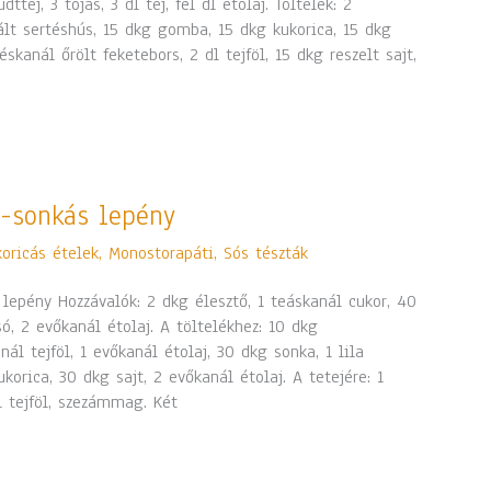
dttej, 3 tojás, 3 dl tej, fél dl étolaj. Töltelék: 2
rált sertéshús, 15 dkg gomba, 15 dkg kukorica, 15 dkg
skanál őrölt feketebors, 2 dl tejföl, 15 dkg reszelt sajt,
-sonkás lepény
koricás ételek
,
Monostorapáti
,
Sós tészták
epény Hozzávalók: 2 dkg élesztő, 1 teáskanál cukor, 40
só, 2 evőkanál étolaj. A töltelékhez: 10 dkg
l tejföl, 1 evőkanál étolaj, 30 dkg sonka, 1 lila
orica, 30 dkg sajt, 2 evőkanál étolaj. A tetejére: 1
l tejföl, szezámmag. Két