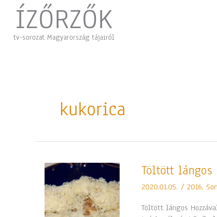
Skip
ÍZŐRZŐK
to
content
tv-sorozat Magyarország tájairól
kukorica
Töltött
Töltött lángos
lángos
2020.01.05.
/
2016
,
So
Töltött lángos Hozzával