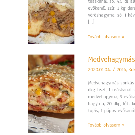
teáskanál só, 4,5 dl alu
evőkanál zsír, 1 kg da
vöröshagyma, só, 1 kávé
[…]
Tovább olvasom »
Medvehagymás-
Medvehagymás
sonkás
2020.01.04.
/
2016
,
Ku
lepény
Medvehagymás-sonkás l
dkg liszt, 1 teáskanál 
medvehagyma, 3 evőkaná
hagyma, 20 dkg főtt kuk
tojás, 1 púpos evőkaná
Tovább olvasom »