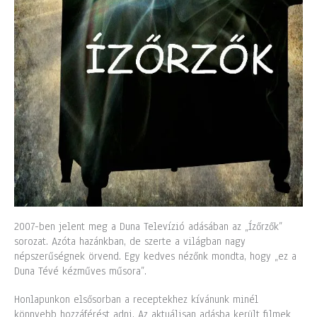
2007-ben jelent meg a Duna Televízió adásában az „Ízőrzők”
sorozat. Azóta hazánkban, de szerte a világban nagy
népszerűségnek örvend. Egy kedves nézőnk mondta, hogy „ez a
Duna Tévé kézműves műsora”.
Honlapunkon elsősorban a receptekhez kívánunk minél
könnyebb hozzáférést adni. Az aktuálisan adásba került filmek