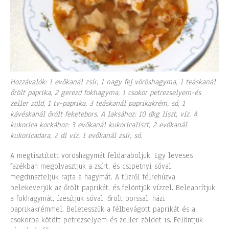
Hozzávalók: 1 evőkanál zsír, 1 nagy fej vöröshagyma, 1 teáskanál
őrölt paprika, 2 gerezd fokhagyma, 1 csokor petrezselyem-és
zeller zöld, 1 tv-paprika, 3 teáskanál paprikakrém, só, 1
kávéskanál őrölt feketebors. A laksához: 10 dkg liszt, víz. A
kukorica kockához: 3 evőkanál kukoricaliszt, 2 evőkanál
kukoricadara, 2 dl víz, 1 evőkanál zsír, só.
A megtisztított vöröshagymát feldaraboljuk. Egy leveses
fazékban megolvasztjuk a zsírt, és csipetnyi sóval
megdinszteljük rajta a hagymát. A tűzről félrehúzva
belekeverjük az őrölt paprikát, és felöntjük vízzel. Beleaprítjuk
a fokhagymát, ízesítjük sóval, őrölt borssal, házi
paprikakrémmel. Beletesszük a félbevágott paprikát és a
csokorba kötött petrezselyem-és zeller zöldet is. Felöntjük