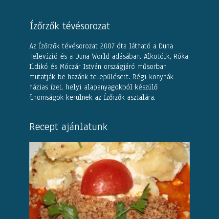
Ízőrzők tévésorozat
Az Ízőrzők tévésorozat 2007 óta látható a Duna
Televízió és a Duna World adásában. Alkotóik, Róka
Ildikó és Móczár István országjáró műsorban
mutatják be hazánk településeit. Régi konyhák
házias ízei, helyi alapanyagokból készülő
finomságok kerülnek az Ízőrzők asztalára.
Recept ajánlatunk