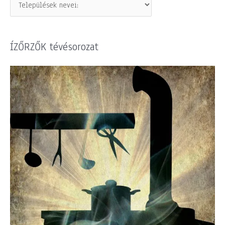
ÍZŐRZŐK tévésorozat