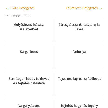
←
Előző Bejegyzés
Következő Bejegyzés
→
Ez is érdekelheti:
Gulyásleves kolbász
Görcsgaluska és tésztahurka
szeletkékkel
leves
Sárga leves
Tarhonya
Zsemlegombócos bableves
Tejszínes-kapros karfiolleves
és tejfölös babsaláta
Vargányaleves
Tejfölös-hagymás lepény