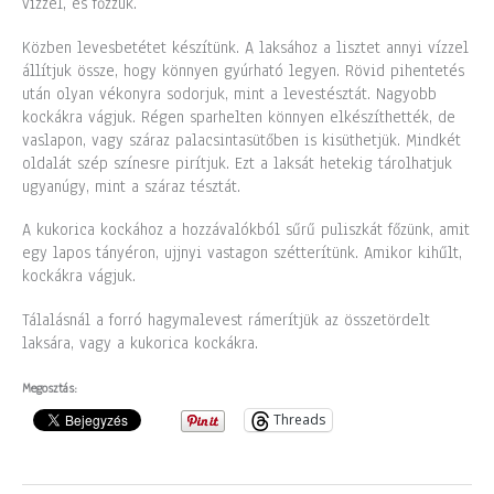
vízzel, és főzzük.
Közben levesbetétet készítünk. A laksához a lisztet annyi vízzel
állítjuk össze, hogy könnyen gyúrható legyen. Rövid pihentetés
után olyan vékonyra sodorjuk, mint a levestésztát. Nagyobb
kockákra vágjuk. Régen sparhelten könnyen elkészíthették, de
vaslapon, vagy száraz palacsintasütőben is kisüthetjük. Mindkét
oldalát szép színesre pirítjuk. Ezt a laksát hetekig tárolhatjuk
ugyanúgy, mint a száraz tésztát.
A kukorica kockához a hozzávalókból sűrű puliszkát főzünk, amit
egy lapos tányéron, ujjnyi vastagon szétterítünk. Amikor kihűlt,
kockákra vágjuk.
Tálalásnál a forró hagymalevest rámerítjük az összetördelt
laksára, vagy a kukorica kockákra.
Megosztás:
Threads