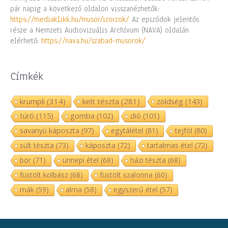
pár napig a következő oldalon visszanézhetők:
https://mediaklikk.hu/musor/izorzok/
Az epizódok jelentős
része a Nemzeti Audiovizuális Archívum (NAVA) oldalán
elérhető:
https://nava.hu/szabad-musorok/
Címkék
krumpli
(314)
kelt tészta
(281)
zöldség
(143)
túró
(115)
gomba
(102)
dió
(101)
savanyú káposzta
(97)
egytálétel
(81)
tejföl
(80)
sült tészta
(73)
káposzta
(72)
tartalmas étel
(72)
bor
(71)
ünnepi étel
(68)
házi tészta
(68)
füstölt kolbász
(68)
füstölt szalonna
(60)
mák
(59)
alma
(58)
egyszerű étel
(57)