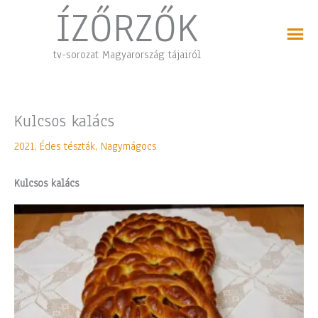
Skip
ÍZŐRZŐK
to
content
tv-sorozat Magyarország tájairól
Kulcsos kalács
2021
,
Édes tészták
,
Nagymágocs
Kulcsos kalács