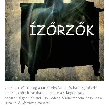
2007-ben jelent meg a Duna Televízió adásában az „Ízőrzők”
sorozat. Azóta hazánkban, de szerte a világban nagy
népszerűségnek örvend. Egy kedves nézőnk mondta, hogy „ez a
Duna Tévé kézműves műsora”.