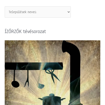
ÍZŐRZŐK tévésorozat