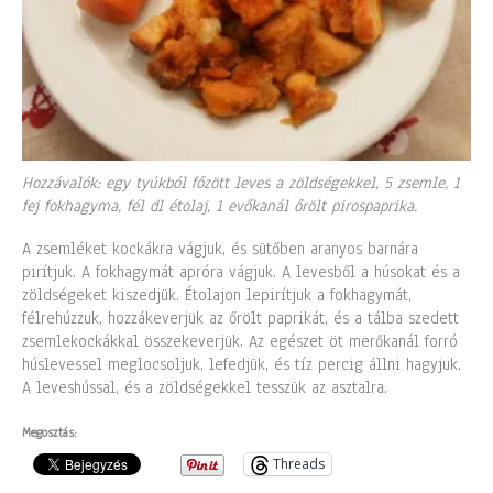
Hozzávalók: egy tyúkból főzött leves a zöldségekkel, 5 zsemle, 1
fej fokhagyma, fél dl étolaj, 1 evőkanál őrölt pirospaprika.
A zsemléket kockákra vágjuk, és sütőben aranyos barnára
pirítjuk. A fokhagymát apróra vágjuk. A levesből a húsokat és a
zöldségeket kiszedjük. Étolajon lepirítjuk a fokhagymát,
félrehúzzuk, hozzákeverjük az őrölt paprikát, és a tálba szedett
zsemlekockákkal összekeverjük. Az egészet öt merőkanál forró
húslevessel meglocsoljuk, lefedjük, és tíz percig állni hagyjuk.
A leveshússal, és a zöldségekkel tesszük az asztalra.
Megosztás:
Threads