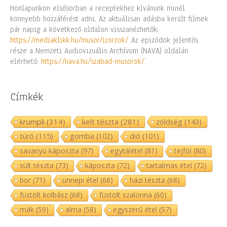
Honlapunkon elsősorban a receptekhez kívánunk minél
könnyebb hozzáférést adni. Az aktuálisan adásba került filmek
pár napig a következő oldalon visszanézhetők:
https://mediaklikk.hu/musor/izorzok/
Az epizódok jelentős
része a Nemzeti Audiovizuális Archívum (NAVA) oldalán
elérhető:
https://nava.hu/szabad-musorok/
Címkék
krumpli
(314)
kelt tészta
(281)
zöldség
(143)
túró
(115)
gomba
(102)
dió
(101)
savanyú káposzta
(97)
egytálétel
(81)
tejföl
(80)
sült tészta
(73)
káposzta
(72)
tartalmas étel
(72)
bor
(71)
ünnepi étel
(68)
házi tészta
(68)
füstölt kolbász
(68)
füstölt szalonna
(60)
mák
(59)
alma
(58)
egyszerű étel
(57)