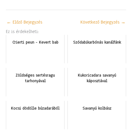
←
Előző Bejegyzés
Következő Bejegyzés
→
Ez is érdekelheti:
Crierti peun - Kevert bab
Szódabikarbónás kanálfánk
Zöldséges sertésragu
Kukoricadara savanyú
tarhonyával
káposztával
Kocsi dödölle búzadarából
Savanyú kolbász