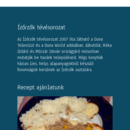
Ízőrzők tévésorozat
Az Ízőrzők tévésorozat 2007 óta látható a Duna
Televízió és a Duna World adásában. Alkotóik, Róka
Ildikó és Móczár István országjáró műsorban
mutatják be hazánk településeit. Régi konyhák
házias ízei, helyi alapanyagokból készülő
finomságok kerülnek az Ízőrzők asztalára.
Recept ajánlatunk