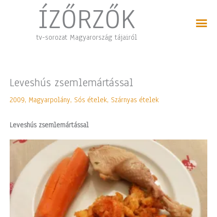
Skip
ÍZŐRZŐK
to
content
tv-sorozat Magyarország tájairól
Leveshús zsemlemártással
2009
,
Magyarpolány
,
Sós ételek
,
Szárnyas ételek
Leveshús zsemlemártással