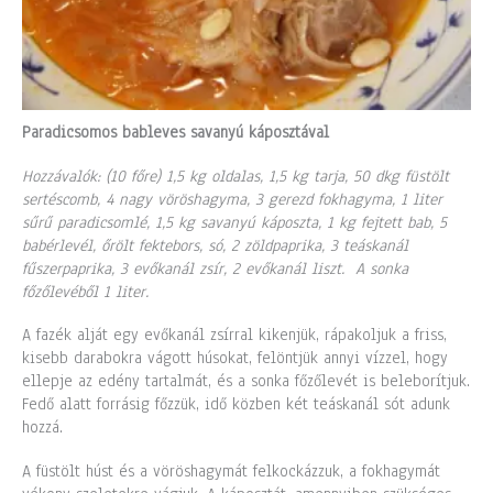
Paradicsomos bableves savanyú káposztával
Hozzávalók: (10 főre) 1,5 kg oldalas, 1,5 kg tarja, 50 dkg füstölt
sertéscomb, 4 nagy vöröshagyma, 3 gerezd fokhagyma, 1 liter
sűrű paradicsomlé, 1,5 kg savanyú káposzta, 1 kg fejtett bab, 5
babérlevél, őrölt fektebors, só, 2 zöldpaprika, 3 teáskanál
fűszerpaprika, 3 evőkanál zsír, 2 evőkanál liszt. A sonka
főzőlevéből 1 liter.
A fazék alját egy evőkanál zsírral kikenjük, rápakoljuk a friss,
kisebb darabokra vágott húsokat, felöntjük annyi vízzel, hogy
ellepje az edény tartalmát, és a sonka főzőlevét is beleborítjuk.
Fedő alatt forrásig főzzük, idő közben két teáskanál sót adunk
hozzá.
A füstölt húst és a vöröshagymát felkockázzuk, a fokhagymát