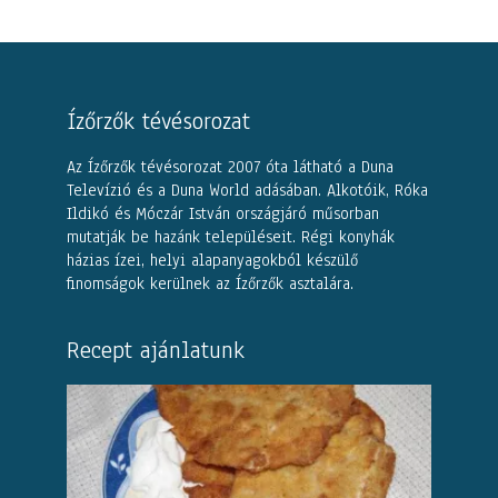
Ízőrzők tévésorozat
Az Ízőrzők tévésorozat 2007 óta látható a Duna
Televízió és a Duna World adásában. Alkotóik, Róka
Ildikó és Móczár István országjáró műsorban
mutatják be hazánk településeit. Régi konyhák
házias ízei, helyi alapanyagokból készülő
finomságok kerülnek az Ízőrzők asztalára.
Recept ajánlatunk