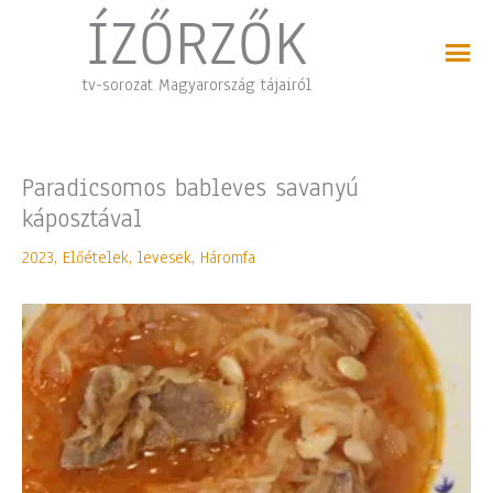
Skip
ÍZŐRZŐK
to
content
tv-sorozat Magyarország tájairól
Paradicsomos bableves savanyú
káposztával
2023
,
Előételek, levesek
,
Háromfa