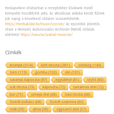
Honlapunkon elsősorban a receptekhez kívánunk minél
könnyebb hozzáférést adni. Az aktuálisan adásba került filmek
pár napig a következő oldalon visszanézhetők:
https://mediaklikk.hu/musor/izorzok/
Az epizódok jelentős
része a Nemzeti Audiovizuális Archívum (NAVA) oldalán
elérhető:
https://nava.hu/szabad-musorok/
Címkék
krumpli
(314)
kelt tészta
(281)
zöldség
(143)
túró
(115)
gomba
(102)
dió
(101)
savanyú káposzta
(97)
egytálétel
(81)
tejföl
(80)
sült tészta
(73)
káposzta
(72)
tartalmas étel
(72)
bor
(71)
ünnepi étel
(68)
házi tészta
(68)
füstölt kolbász
(68)
füstölt szalonna
(60)
mák
(59)
alma
(58)
egyszerű étel
(57)