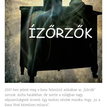
2007-ben jelent meg a Duna Televízió adásában az „Ízőrzők”
sorozat. Azóta hazánkban, de szerte a világban nagy
népszerűségnek örvend. Egy kedves nézőnk mondta, hogy „ez a
Duna Tévé kézműves műsora”.