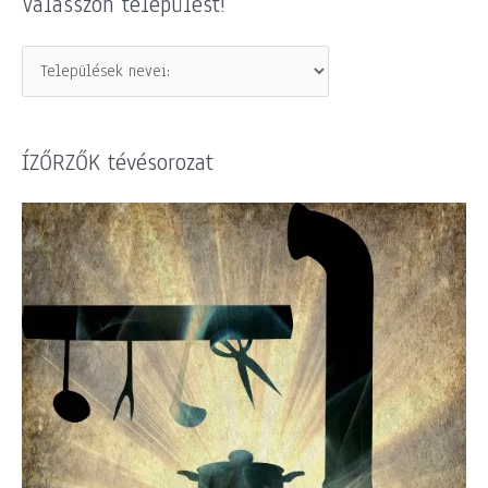
Válasszon települést!
ÍZŐRZŐK tévésorozat