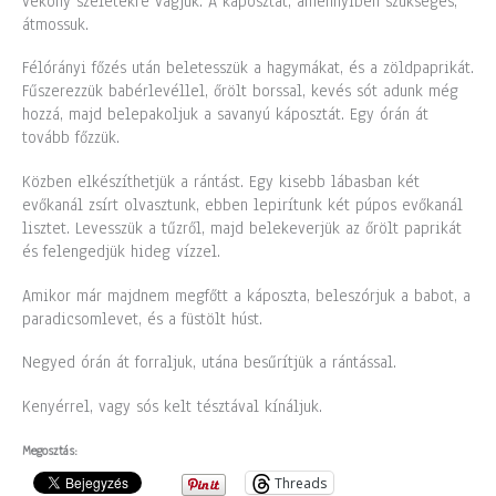
vékony szeletekre vágjuk. A káposztát, amennyiben szükséges,
átmossuk.
Félórányi főzés után beletesszük a hagymákat, és a zöldpaprikát.
Fűszerezzük babérlevéllel, őrölt borssal, kevés sót adunk még
hozzá, majd belepakoljuk a savanyú káposztát. Egy órán át
tovább főzzük.
Közben elkészíthetjük a rántást. Egy kisebb lábasban két
evőkanál zsírt olvasztunk, ebben lepirítunk két púpos evőkanál
lisztet. Levesszük a tűzről, majd belekeverjük az őrölt paprikát
és felengedjük hideg vízzel.
Amikor már majdnem megfőtt a káposzta, beleszórjuk a babot, a
paradicsomlevet, és a füstölt húst.
Negyed órán át forraljuk, utána besűrítjük a rántással.
Kenyérrel, vagy sós kelt tésztával kínáljuk.
Megosztás:
Threads