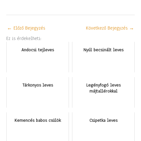
←
Előző Bejegyzés
Következő Bejegyzés
→
Ez is érdekelheti:
Andocsi tejleves
Nyúl becsinált leves
Tárkonyos leves
Legényfogó leves
májtallérokkal
Kemencés babos csülök
Csipetka leves