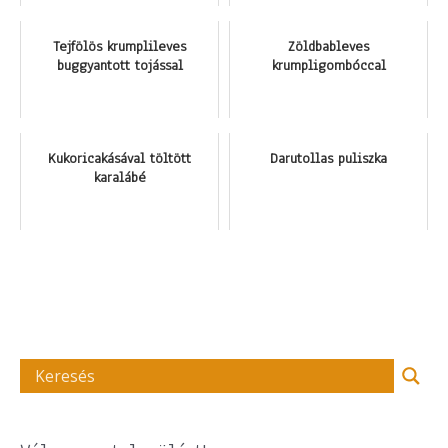
Tejfölös krumplileves
Zöldbableves
buggyantott tojással
krumpligombóccal
Kukoricakásával töltött
Darutollas puliszka
karalábé