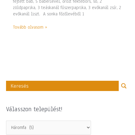
fejtett bab, 5 babérlevél, őrölt fektebors, só, 2
zöldpaprika, 3 teáskanál fűszerpaprika, 3 evőkanál zsír, 2
evőkanál liszt. A sonka főzőlevéből 1
Tovább olvasom »
Válasszon települést!