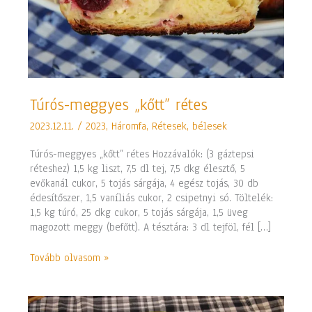
Túrós-
Túrós-meggyes „kőtt” rétes
meggyes
2023.12.11.
/
2023
,
Háromfa
,
Rétesek, bélesek
„kőtt”
rétes
Túrós-meggyes „kőtt” rétes Hozzávalók: (3 gáztepsi
réteshez) 1,5 kg liszt, 7,5 dl tej, 7,5 dkg élesztő, 5
evőkanál cukor, 5 tojás sárgája, 4 egész tojás, 30 db
édesítőszer, 1,5 vaníliás cukor, 2 csipetnyi só. Töltelék:
1,5 kg túró, 25 dkg cukor, 5 tojás sárgája, 1,5 üveg
magozott meggy (befőtt). A tésztára: 3 dl tejföl, fél […]
Tovább olvasom »