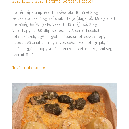
2023.12.11.
/
2023
,
Háromfa
,
Sertéshús ételek
Böllérmáj krumplival Hozzávalók: (10 főre) 2 kg
sertéslapocka, 1 kg zsírosabb tarja (dagadó), 1,5 kg abált
belsőség (szív, nyelv, vese, tüdő, máj), só, 2 kg
vöröshagyma, 50 dkg sertészsír. A sertéshúsokat
felkockázzuk, egy nagyobb lábasba feltesszük négy
púpos evőkanál zsírral, kevés sóval. Felmelegítjük, és
attól függően, hogy a hús mennyi levet enged, szükség
szerint öntünk
Tovább olvasom »