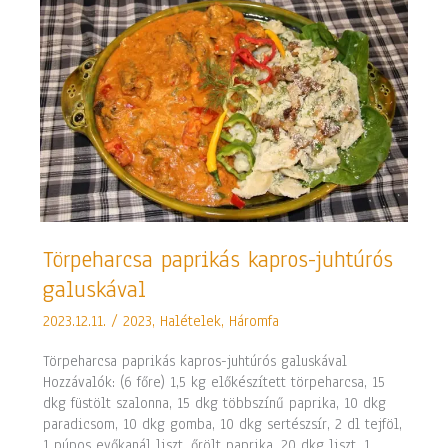
Törpeharcsa
Törpeharcsa paprikás kapros-juhtúrós
paprikás
galuskával
kapros-
juhtúrós
2023.12.11.
/
2023
,
Halételek
,
Háromfa
galuskával
Törpeharcsa paprikás kapros-juhtúrós galuskával
Hozzávalók: (6 főre) 1,5 kg előkészített törpeharcsa, 15
dkg füstölt szalonna, 15 dkg többszínű paprika, 10 dkg
paradicsom, 10 dkg gomba, 10 dkg sertészsír, 2 dl tejföl,
1 púpos evőkanál liszt, őrölt paprika, 20 dkg liszt, 1