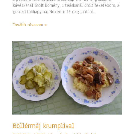
kávéskanál őrölt kömény, 1 teáskanál őrölt feketebors, 2
gerezd fokhagyma. Nokedli: 15 dkg juhtúró,
Tovább olvasom »
Böllérmáj
Böllérmáj krumplival
krumplival