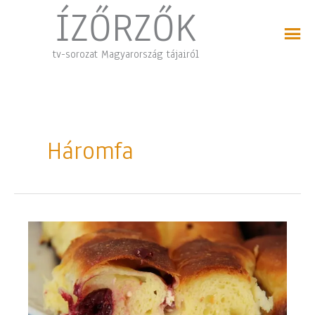
Skip
ÍZŐRZŐK
to
content
tv-sorozat Magyarország tájairól
Háromfa