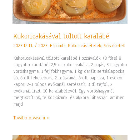
Kukoricakásával
Kukoricakásával töltött karalábé
töltött
2023.12.11.
/
2023
,
Háromfa
,
Kukoricás ételek
,
Sós ételek
karalábé
Kukoricakásával töltött karalábé Hozzávalók: (8 főre) 8
nagyobb karalábé, 2,5 dl kukoricakása, 2 tojás, 3 nagyobb
vöröshagyma, 1 fej fokhagyma, 1 kg darált sertéslapocka,
só, őrölt feketebors, 2 teáskanál őrölt paprika, 1 csokor
kapor, 2-3 púpos evőkanál sertészsír, 3 dl tejföl, 2
evőkanál liszt, 10 karalábélevél. Egy vöröshagymát
megtisztítunk, felkockázunk, és akkora lábasban, amiben
majd
Tovább olvasom »