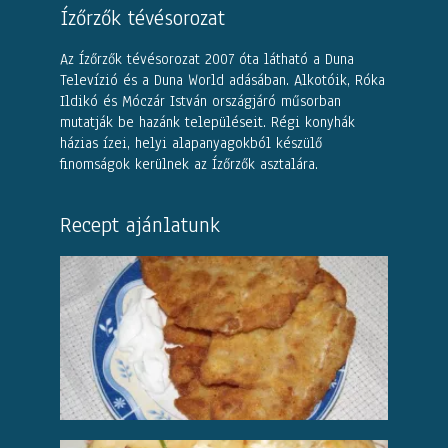
Ízőrzők tévésorozat
Az Ízőrzők tévésorozat 2007 óta látható a Duna
Televízió és a Duna World adásában. Alkotóik, Róka
Ildikó és Móczár István országjáró műsorban
mutatják be hazánk településeit. Régi konyhák
házias ízei, helyi alapanyagokból készülő
finomságok kerülnek az Ízőrzők asztalára.
Recept ajánlatunk