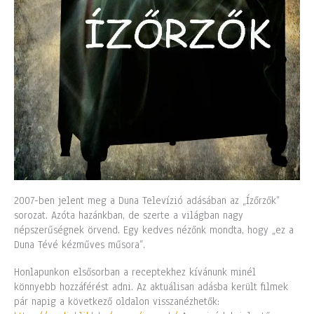
2007-ben jelent meg a Duna Televízió adásában az „Ízőrzők”
sorozat. Azóta hazánkban, de szerte a világban nagy
népszerűségnek örvend. Egy kedves nézőnk mondta, hogy „ez a
Duna Tévé kézműves műsora”.
Honlapunkon elsősorban a receptekhez kívánunk minél
könnyebb hozzáférést adni. Az aktuálisan adásba került filmek
pár napig a következő oldalon visszanézhetők: