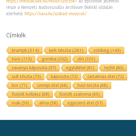
https://mediaklikk.hu/musor/izorzok/
Az epizódok jelentős
része a Nemzeti Audiovizuális Archívum (NAVA) oldalán
elérhető:
https://nava.hu/szabad-musorok/
Címkék
krumpli
(314)
kelt tészta
(281)
zöldség
(143)
túró
(115)
gomba
(102)
dió
(101)
savanyú káposzta
(97)
egytálétel
(81)
tejföl
(80)
sült tészta
(73)
káposzta
(72)
tartalmas étel
(72)
bor
(71)
ünnepi étel
(68)
házi tészta
(68)
füstölt kolbász
(68)
füstölt szalonna
(60)
mák
(59)
alma
(58)
egyszerű étel
(57)