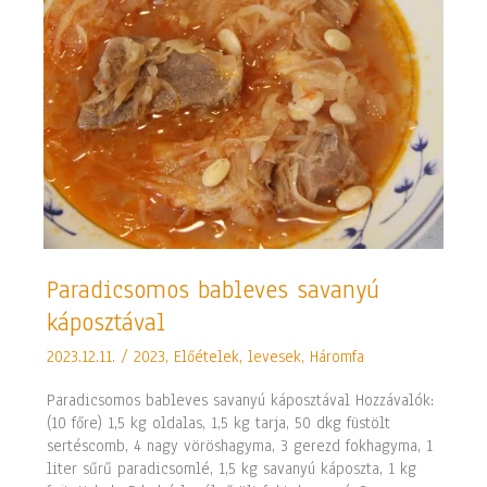
Paradicsomos
Paradicsomos bableves savanyú
bableves
káposztával
savanyú
káposztával
2023.12.11.
/
2023
,
Előételek, levesek
,
Háromfa
Paradicsomos bableves savanyú káposztával Hozzávalók:
(10 főre) 1,5 kg oldalas, 1,5 kg tarja, 50 dkg füstölt
sertéscomb, 4 nagy vöröshagyma, 3 gerezd fokhagyma, 1
liter sűrű paradicsomlé, 1,5 kg savanyú káposzta, 1 kg