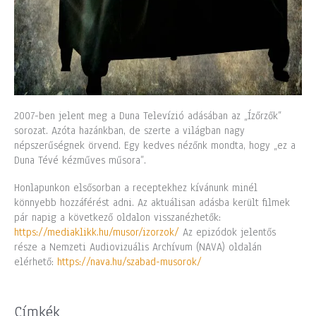
2007-ben jelent meg a Duna Televízió adásában az „Ízőrzők”
sorozat. Azóta hazánkban, de szerte a világban nagy
népszerűségnek örvend. Egy kedves nézőnk mondta, hogy „ez a
Duna Tévé kézműves műsora”.
Honlapunkon elsősorban a receptekhez kívánunk minél
könnyebb hozzáférést adni. Az aktuálisan adásba került filmek
pár napig a következő oldalon visszanézhetők:
https://mediaklikk.hu/musor/izorzok/
Az epizódok jelentős
része a Nemzeti Audiovizuális Archívum (NAVA) oldalán
elérhető:
https://nava.hu/szabad-musorok/
Címkék