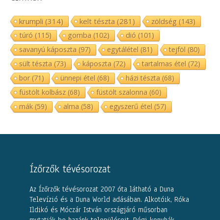
krumpli
(314)
kelt tészta
(281)
zöldség
(143)
túró
(115)
gomba
(102)
dió
(101)
savanyú káposzta
(97)
egytálétel
(81)
tejföl
(80)
sült tészta
(73)
káposzta
(72)
tartalmas étel
(72)
bor
(71)
ünnepi étel
(68)
házi tészta
(68)
füstölt kolbász
(68)
füstölt szalonna
(60)
mák
(59)
alma
(58)
egyszerű étel
(57)
Ízőrzők tévésorozat
Az Ízőrzők tévésorozat 2007 óta látható a Duna
Televízió és a Duna World adásában. Alkotóik, Róka
Ildikó és Móczár István országjáró műsorban