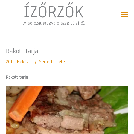
Skip
ÍZŐRZŐK
to
content
tv-sorozat Magyarország tájairól
Rakott tarja
2016
,
Nekézseny
,
Sertéshús ételek
Rakott tarja