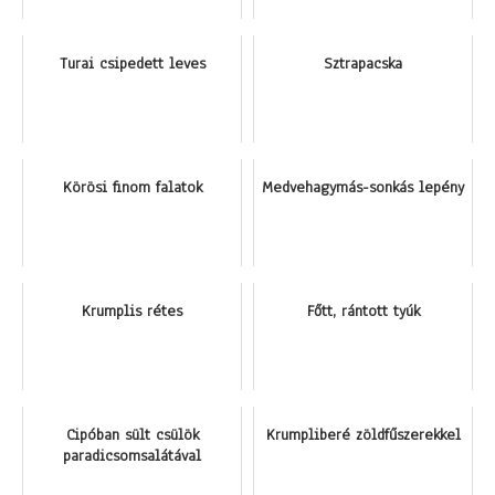
Turai csipedett leves
Sztrapacska
Körösi finom falatok
Medvehagymás-sonkás lepény
Krumplis rétes
Főtt, rántott tyúk
Cipóban sült csülök
Krumpliberé zöldfűszerekkel
paradicsomsalátával