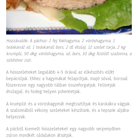
Hozzávalók: A páchoz: 2 fej fokhagyma, 2 vöröshagyma, 1
teáskanál só, 1 teáskanál bors, 2 dl étolaj. 12 szelet tarja, 2 kg
krumpli, 50 dkg vöröshagyma, só, bors, 10 dkg füstölt szalonna, a
sütéshez zsír.
A hússzeleteket legalább 4-5 órával az elkészítés előtt
bepácoljuk. Ehhez a hagymákat felaprítjuk, majd sóval, borssal
fűszerezve egy nagyobb tálban összeforgatjuk. Felöntjük
étolajjal, és hideg helyen pihentetjük.
A krumplit és a vöröshagymát megtisztítjuk és karikákra vágjuk.
A szalonnából vékony szeleteket készítünk, és a tepsink aljába
helyezzük.
A pácból kiemelt hússzeleteket egy nagyobb serpenyőben
zsíron mindkét oldalukon átsütjük.