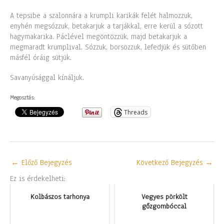
A tepsibe a szalonnára a krumpli karikák felét halmozzuk,
enyhén megsózzuk, betakarjuk a tarjákkal, erre kerül a sózott
hagymakarika. Páclével megöntözzük, majd betakarjuk a
megmaradt krumplival. Sózzuk, borsozzuk, lefedjük és sütőben
másfél óráig sütjük.
Savanyúsággal kínáljuk.
Megosztás:
Threads
←
Előző Bejegyzés
Következő Bejegyzés
→
Ez is érdekelheti:
Kolbászos tarhonya
Vegyes pörkölt
gőzgombóccal