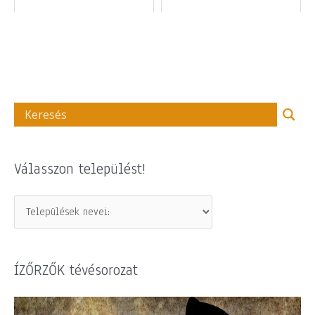
Válasszon települést!
ÍZŐRZŐK tévésorozat