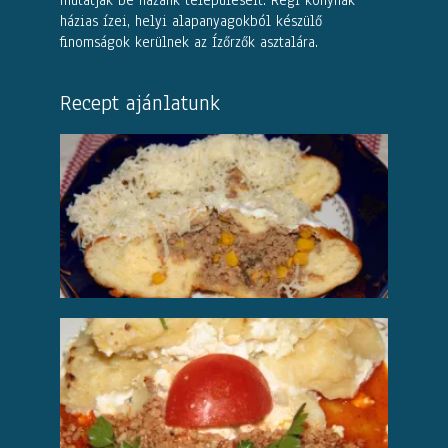
mutatják be hazánk településeit. Régi konyhák
házias ízei, helyi alapanyagokból készülő
finomságok kerülnek az Ízőrzők asztalára.
Recept ajánlatunk