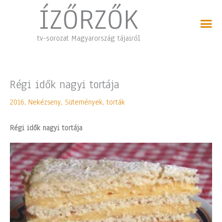
Skip
ÍZŐRZŐK
to
content
tv-sorozat Magyarország tájairól
Régi idők nagyi tortája
2016
,
Nekézseny
,
Sütemények, torták
Régi idők nagyi tortája