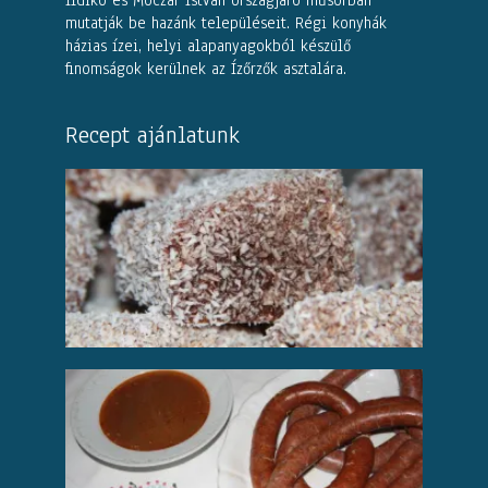
Ildikó és Móczár István országjáró műsorban
mutatják be hazánk településeit. Régi konyhák
házias ízei, helyi alapanyagokból készülő
finomságok kerülnek az Ízőrzők asztalára.
Recept ajánlatunk