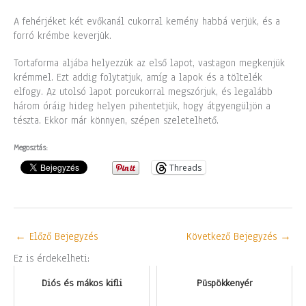
A fehérjéket két evőkanál cukorral kemény habbá verjük, és a
forró krémbe keverjük.
Tortaforma aljába helyezzük az első lapot, vastagon megkenjük
krémmel. Ezt addig folytatjuk, amíg a lapok és a töltelék
elfogy. Az utolsó lapot porcukorral megszórjuk, és legalább
három óráig hideg helyen pihentetjük, hogy átgyengüljön a
tészta. Ekkor már könnyen, szépen szeletelhető.
Megosztás:
Threads
←
Előző Bejegyzés
Következő Bejegyzés
→
Ez is érdekelheti:
Diós és mákos kifli
Püspökkenyér