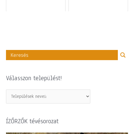
Válasszon települést!
ÍZŐRZŐK tévésorozat