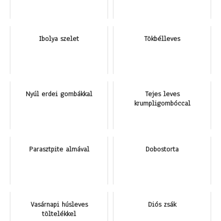
Ibolya szelet
Tökbélleves
Nyúl erdei gombákkal
Tejes leves
krumpligombóccal
Parasztpite almával
Dobostorta
Vasárnapi húsleves
Diós zsák
töltelékkel