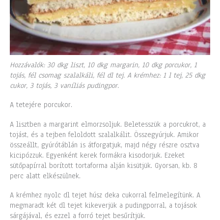
Hozzávalók: 30 dkg liszt, 10 dkg margarin, 10 dkg porcukor, 1
tojás, fél csomag szalalkáli, fél dl tej. A krémhez: 1 l tej, 25 dkg
cukor, 3 tojás, 3 vaníliás pudingpor.
A tetejére porcukor.
A lisztben a margarint elmorzsoljuk. Beletesszük a porcukrot, a
tojást, és a tejben feloldott szalalkálit. Összegyúrjuk. Amikor
összeállt, gyúrótáblán is átforgatjuk, majd négy részre osztva
kicipózzuk. Egyenként kerek formákra kisodorjuk. Ezeket
sütőpapírral borított tortaforma alján kisütjük. Gyorsan, kb. 8
perc alatt elkészülnek.
A krémhez nyolc dl tejet húsz deka cukorral felmelegítünk. A
megmaradt két dl tejet kikeverjük a pudingporral, a tojások
sárgájával, és ezzel a forró tejet besűrítjük.