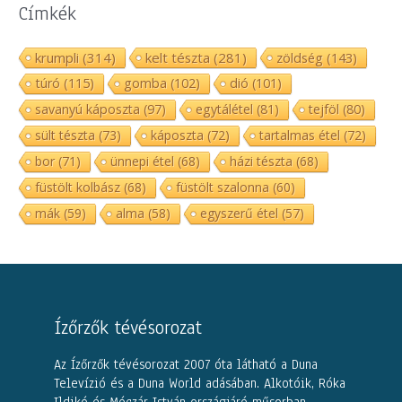
Címkék
krumpli
(314)
kelt tészta
(281)
zöldség
(143)
túró
(115)
gomba
(102)
dió
(101)
savanyú káposzta
(97)
egytálétel
(81)
tejföl
(80)
sült tészta
(73)
káposzta
(72)
tartalmas étel
(72)
bor
(71)
ünnepi étel
(68)
házi tészta
(68)
füstölt kolbász
(68)
füstölt szalonna
(60)
mák
(59)
alma
(58)
egyszerű étel
(57)
Ízőrzők tévésorozat
Az Ízőrzők tévésorozat 2007 óta látható a Duna
Televízió és a Duna World adásában. Alkotóik, Róka