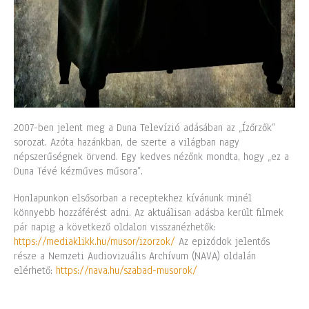
2007-ben jelent meg a Duna Televízió adásában az „Ízőrzők”
sorozat. Azóta hazánkban, de szerte a világban nagy
népszerűségnek örvend. Egy kedves nézőnk mondta, hogy „ez a
Duna Tévé kézműves műsora”.
Honlapunkon elsősorban a receptekhez kívánunk minél
könnyebb hozzáférést adni. Az aktuálisan adásba került filmek
pár napig a következő oldalon visszanézhetők:
https://mediaklikk.hu/musor/izorzok/
Az epizódok jelentős
része a Nemzeti Audiovizuális Archívum (NAVA) oldalán
elérhető:
https://nava.hu/szabad-musorok/