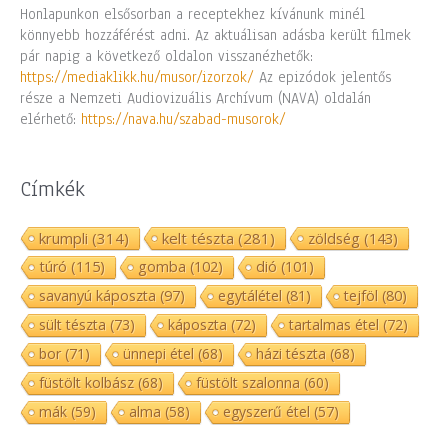
Honlapunkon elsősorban a receptekhez kívánunk minél
könnyebb hozzáférést adni. Az aktuálisan adásba került filmek
pár napig a következő oldalon visszanézhetők:
https://mediaklikk.hu/musor/izorzok/
Az epizódok jelentős
része a Nemzeti Audiovizuális Archívum (NAVA) oldalán
elérhető:
https://nava.hu/szabad-musorok/
Címkék
krumpli
(314)
kelt tészta
(281)
zöldség
(143)
túró
(115)
gomba
(102)
dió
(101)
savanyú káposzta
(97)
egytálétel
(81)
tejföl
(80)
sült tészta
(73)
káposzta
(72)
tartalmas étel
(72)
bor
(71)
ünnepi étel
(68)
házi tészta
(68)
füstölt kolbász
(68)
füstölt szalonna
(60)
mák
(59)
alma
(58)
egyszerű étel
(57)