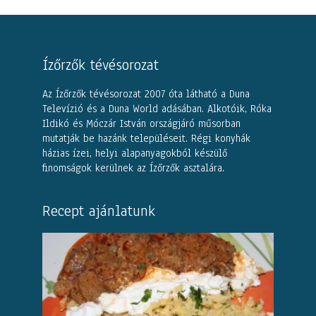
Ízőrzők tévésorozat
Az Ízőrzők tévésorozat 2007 óta látható a Duna
Televízió és a Duna World adásában. Alkotóik, Róka
Ildikó és Móczár István országjáró műsorban
mutatják be hazánk településeit. Régi konyhák
házias ízei, helyi alapanyagokból készülő
finomságok kerülnek az Ízőrzők asztalára.
Recept ajánlatunk