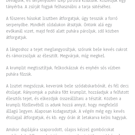
bevágunk, és serpenyőben szép pirosra kisütünk. Kiszedjük egy
tányérba. A zsírját fogjuk felhasználni a tarja sütéséhez.
A fűszeres húsokat lisztben átforgatjuk, úgy tesszük a forró
serpenyőbe. Mindkét oldalukon átsütjük. Öntünk alá egy
evőkanál vizet, majd fedő alatt puhára pároljuk, idő közben
átforgatjuk.
A lángoshoz a tejet meglangyosítjuk, szórunk bele kevés cukrot
és rámorzsoljuk az élesztőt. Megvárjuk, míg megkel.
A krumplit megtisztítjuk, felkockázzuk és enyhén sós vízben
puhára főzzük.
A lisztet megsózzuk, keverünk bele szódabikarbónát, és fél deci
étolajat. Rányomjuk a puhára főtt krumplit, hozzáadjuk a felfutott
élesztős tejet, és elkezdjük összeállítani a tésztát. Közben a
krumpli főzőlevéből is adunk hozzá annyit, hogy megfelelő
állagú legyen. Alaposan kidagasztjuk. A végén még egy kevés
étolajjal átforgatjuk, és kb. egy órán át letakarva kelni hagyjuk.
Amikor duplájára szaporodott, olajos kézzel gombócokat