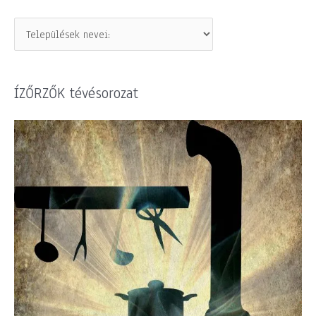
ÍZŐRZŐK tévésorozat