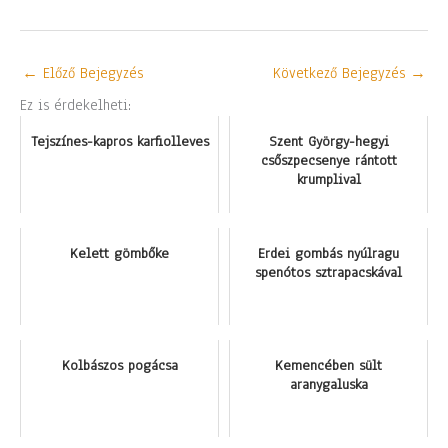
←
Előző Bejegyzés
Következő Bejegyzés
→
Ez is érdekelheti:
Tejszínes-kapros karfiolleves
Szent György-hegyi
csőszpecsenye rántott
krumplival
Kelett gömbőke
Erdei gombás nyúlragu
spenótos sztrapacskával
Kolbászos pogácsa
Kemencében sült
aranygaluska