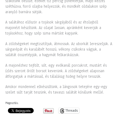
szakítunk belőle, ezeket tíz percig pihentetjük, majd kézzel
széthúzva, forró olajba helyezzük, és mindkét oldalukon szép
aranyló barnára sütjük.
A salátához először a tojások sárgájából és az étolajból
majonézt készítünk. Az olajat lassan, apránként keverjük a
tojásokhoz, hogy szép sima mártást kapjunk.
A zöldségeket megtisztítjuk, átmossuk. Az uborkát lereszeljük. A
sárgarépát és karalábét hosszú, vékony csíkokra vágjuk, a
salátát összetépjük, a hagymát felkarikázzuk.
A majonézhez tejfölt, sót, egy evőkanál porcukrot, mustárt és
ízlés szerint őrölt borsot keverünk. A zöldségeket alaposan
átforgatjuk a mártással, és tálalásig hideg helyre tesszük.
Amikor mindennel elkészültünk, a lángosok tetejére egy-egy
szelet sült tarját teszünk, és tavaszi salátát kínálunk mellé.
Megosztás:
Threads