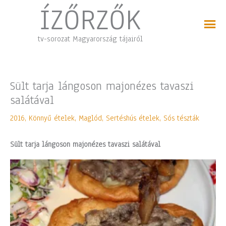
Skip
ÍZŐRZŐK
to
content
tv-sorozat Magyarország tájairól
Sült tarja lángoson majonézes tavaszi
salátával
2016
,
Könnyű ételek
,
Maglód
,
Sertéshús ételek
,
Sós tészták
Sült tarja lángoson majonézes tavaszi salátával