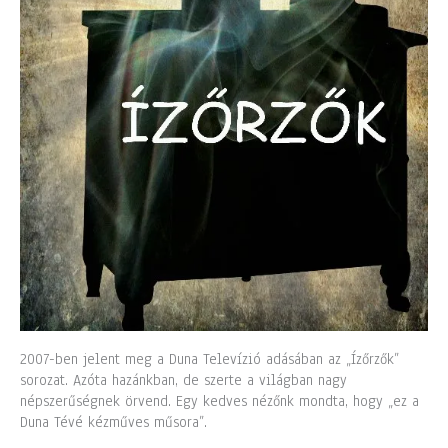
2007-ben jelent meg a Duna Televízió adásában az „Ízőrzők”
sorozat. Azóta hazánkban, de szerte a világban nagy
népszerűségnek örvend. Egy kedves nézőnk mondta, hogy „ez a
Duna Tévé kézműves műsora”.