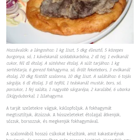
Hozzávalók: a lángoshoz: 1 kg liszt, 5 dkg élesztő, 5 közepes
burgonya, só, 1 kávéskanál szódabikarbóna, 2 dl tej, 1 evőkanál
cukor, fél dl étolaj. A sütéshez étolaj. A sült tarjához: 1 kg
sertéstarja, 6 gerezd fokhagyma, só, őrölt feketebors, 3 evőkanál
étolaj, 20 dkg füstölt szalonna, 10 dkg liszt. A salátához: 6 tojás
sárgája, 6 dl étolaj, 3 dl tejföl, 1 teáskanál mustár, bors, só,
porcukor, 1 fej saláta, 1 nagyobb sárgarépa, 2 karalábé, 6 uborka
(1kígyóuborka), 1 lilahagyma.
A tarját szeletekre vágjuk, kiklopfoljuk. A fokhagymát
megtisztítjuk, átzúzzuk. A hússzeleteket étolajjal átkenjük,
sózzuk, borsozzuk, és megkenjük fokhagymával.
A szalonnából hosszú csíkokat készítünk, amit kakastaréjnak