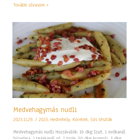
Tovább olvasom »
Medvehagymás
Medvehagymás nudli
nudli
2023.11.29.
/
2023
,
Hedrehely
,
Köretek
,
Sós tészták
Medvehagymás nudli Hozzávalók: 16 dkg liszt, 1 evőkanál
búzadara, 1 teáskanál só, 1 tojás, 50 dkg krumpli, 3 dkg