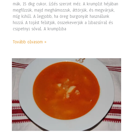
mák, 15 dkg cukor, ízlés szerint méz. A krumplit héjában
megfőzzük, majd meghámozzuk, áttörjük, és megvárjuk,
míg kihűl. A legjobb, ha öreg burgonyát használunk
hozzá. A tojást felütjük, összekeverjük a libazsírral és
csipetnyi sóval. A krumpliba
Tovább olvasom »