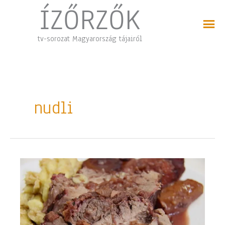
Skip
ÍZŐRZŐK
to
content
tv-sorozat Magyarország tájairól
nudli