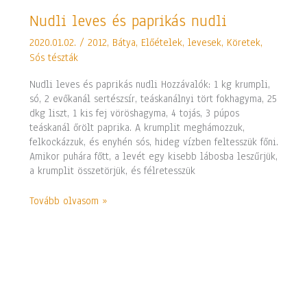
Nudli
Nudli leves és paprikás nudli
leves
2020.01.02.
/
2012
,
Bátya
,
Előételek, levesek
,
Köretek
,
és
Sós tészták
paprikás
nudli
Nudli leves és paprikás nudli Hozzávalók: 1 kg krumpli,
só, 2 evőkanál sertészsír, teáskanálnyi tört fokhagyma, 25
dkg liszt, 1 kis fej vöröshagyma, 4 tojás, 3 púpos
teáskanál őrölt paprika. A krumplit meghámozzuk,
felkockázzuk, és enyhén sós, hideg vízben feltesszük főni.
Amikor puhára főtt, a levét egy kisebb lábosba leszűrjük,
a krumplit összetörjük, és félretesszük
Tovább olvasom »