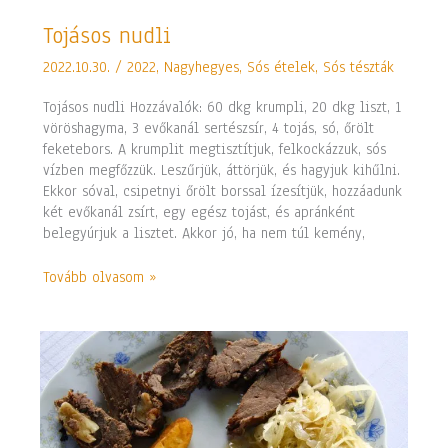
Tojásos
Tojásos nudli
nudli
2022.10.30.
/
2022
,
Nagyhegyes
,
Sós ételek
,
Sós tészták
Tojásos nudli Hozzávalók: 60 dkg krumpli, 20 dkg liszt, 1
vöröshagyma, 3 evőkanál sertészsír, 4 tojás, só, őrölt
feketebors. A krumplit megtisztítjuk, felkockázzuk, sós
vízben megfőzzük. Leszűrjük, áttörjük, és hagyjuk kihűlni.
Ekkor sóval, csipetnyi őrölt borssal ízesítjük, hozzáadunk
két evőkanál zsírt, egy egész tojást, és apránként
belegyúrjuk a lisztet. Akkor jó, ha nem túl kemény,
Tovább olvasom »