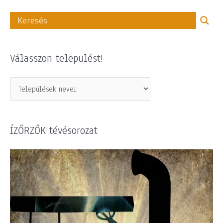
Válasszon települést!
ÍZŐRZŐK tévésorozat