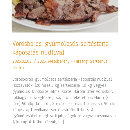
Vörösboros,
Vörösboros, gyümölcsös sertéstarja
gyümölcsös
káposztás nudlival
sertéstarja
káposztás
2025.02.08.
/
2025
,
Mezőberény - Farsang
,
Sertéshús
nudlival
ételek
Vörösboros, gyümölcsös sertéstarja káposztás nudlival
Hozzávalók: (20 főre) 5 kg sertéstarja, 10 kg vegyes
gyümölcs: birskörte, alma, körte. Három liter vörösbor,
fokhagyma, szegfűszeg, só, őrölt feketebors. Nudli (4
főre) 50 dkg krumpli, 8 evőkanál liszt, 1 tojás, só, 50 dkg
káposzta, 1 evőkanál sertészsír, őrölt bors. A
gyümölcsöket megtisztítjuk, négyfelé vágva kicsumázzuk.
A krumplit felkockázzuk, […]