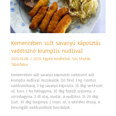
Kemencében
Kemencében sült savanyú káposztás
sült
vaddisznó krumplis nudlival
savanyú
káposztás
2020.01.08.
/
2019
,
Egyéb húsételek
,
Sós tészták
,
vaddisznó
Táborfalva
krumplis
nudlival
Kemencében sült savanyú káposztás vaddisznó sült
krumplis nudlival Hozzávalók: (10 főre) 3 kg csontos
vaddisznókaraj, 2 kg savanyú káposzta, 10 dkg sertészsír,
só, bors, 1 fej fokhagyma, 30 dkg füstölt szalonna, 2
vöröshagyma, 2 dl olaj, mustár. A nudlihoz: 15-20 dkg
liszt, 30 dkg burgonya, 2 tojás, só, a sütéshez étolaj. A
bevizsgált vaddisznóhúst beirdaljuk.