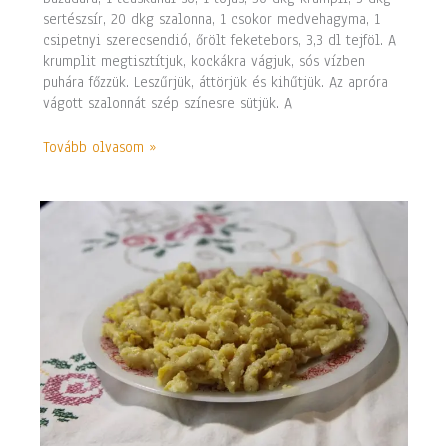
sertészsír, 20 dkg szalonna, 1 csokor medvehagyma, 1
csipetnyi szerecsendió, őrölt feketebors, 3,3 dl tejföl. A
krumplit megtisztítjuk, kockákra vágjuk, sós vízben
puhára főzzük. Leszűrjük, áttörjük és kihűtjük. Az apróra
vágott szalonnát szép színesre sütjük. A
Tovább olvasom »