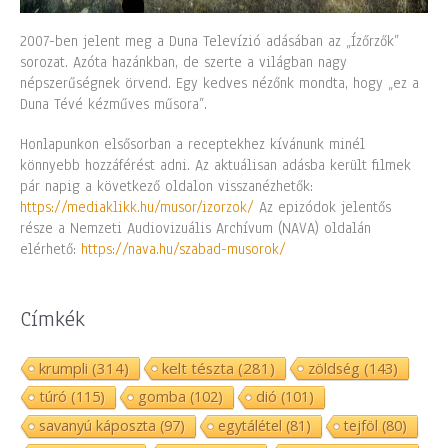
2007-ben jelent meg a Duna Televízió adásában az „Ízőrzők”
sorozat. Azóta hazánkban, de szerte a világban nagy
népszerűségnek örvend. Egy kedves nézőnk mondta, hogy „ez a
Duna Tévé kézműves műsora”.
Honlapunkon elsősorban a receptekhez kívánunk minél
könnyebb hozzáférést adni. Az aktuálisan adásba került filmek
pár napig a következő oldalon visszanézhetők:
https://mediaklikk.hu/musor/izorzok/
Az epizódok jelentős
része a Nemzeti Audiovizuális Archívum (NAVA) oldalán
elérhető:
https://nava.hu/szabad-musorok/
Címkék
krumpli
(314)
kelt tészta
(281)
zöldség
(143)
túró
(115)
gomba
(102)
dió
(101)
savanyú káposzta
(97)
egytálétel
(81)
tejföl
(80)