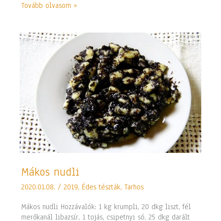
Tovább olvasom »
Mákos
Mákos nudli
nudli
2020.01.08.
/
2019
,
Édes tészták
,
Tarhos
Mákos nudli Hozzávalók: 1 kg krumpli, 20 dkg liszt, fél
merőkanál libazsír, 1 tojás, csipetnyi só, 25 dkg darált