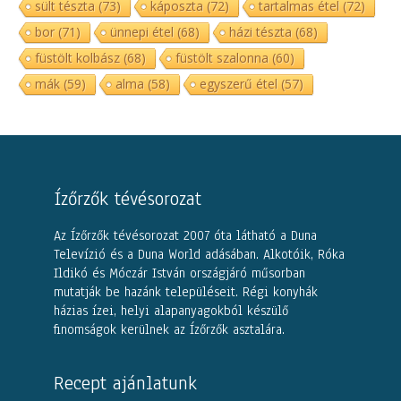
sült tészta
(73)
káposzta
(72)
tartalmas étel
(72)
bor
(71)
ünnepi étel
(68)
házi tészta
(68)
füstölt kolbász
(68)
füstölt szalonna
(60)
mák
(59)
alma
(58)
egyszerű étel
(57)
Ízőrzők tévésorozat
Az Ízőrzők tévésorozat 2007 óta látható a Duna
Televízió és a Duna World adásában. Alkotóik, Róka
Ildikó és Móczár István országjáró műsorban
mutatják be hazánk településeit. Régi konyhák
házias ízei, helyi alapanyagokból készülő
finomságok kerülnek az Ízőrzők asztalára.
Recept ajánlatunk