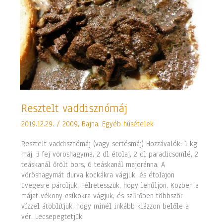
Resztelt
Resztelt vaddisznómáj
vaddisznómáj
2019.12.29.
/
2009
,
Bajna
,
Egyéb húsételek
Resztelt vaddisznómáj (vagy sertésmáj) Hozzávalók: 1 kg
máj, 3 fej vöröshagyma, 2 dl étolaj, 2 dl paradicsomlé, 2
teáskanál őrölt bors, 6 teáskanál majoránna. A
vöröshagymát durva kockákra vágjuk, és étolajon
üvegesre pároljuk. Félretesszük, hogy lehűljön. Közben a
májat vékony csíkokra vágjuk, és szűrőben többször
vízzel átöblítjük, hogy minél inkább kiázzon belőle a
vér. Lecsepegtetjük.