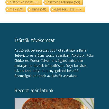
füstölt kolbász
(68)
füstölt szalonna
(60)
mák
(59)
alma
(58)
egyszerű étel
(57)
Ízőrzők tévésorozat
Az Ízőrzők tévésorozat 2007 óta látható a Duna
Televízió és a Duna World adásában. Alkotóik, Róka
Ildikó és Móczár István országjáró műsorban
mutatják be hazánk településeit. Régi konyhák
házias ízei, helyi alapanyagokból készülő
finomságok kerülnek az Ízőrzők asztalára.
Recept ajánlatunk