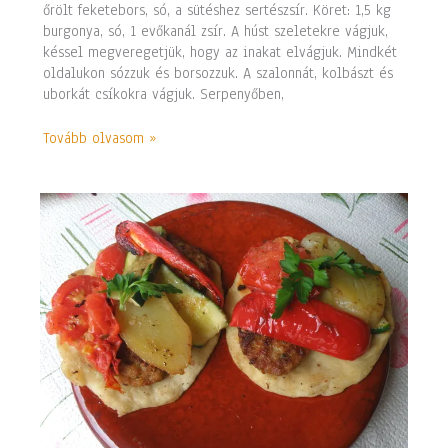
őrölt feketebors, só, a sütéshez sertészsír. Köret: 1,5 kg
burgonya, só, 1 evőkanál zsír. A húst szeletekre vágjuk,
késsel megveregetjük, hogy az inakat elvágjuk. Mindkét
oldalukon sózzuk és borsozzuk. A szalonnát, kolbászt és
uborkát csíkokra vágjuk. Serpenyőben,
Tovább olvasom »