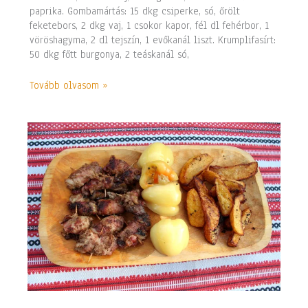
paprika. Gombamártás: 15 dkg csiperke, só, őrölt
feketebors, 2 dkg vaj, 1 csokor kapor, fél dl fehérbor, 1
vöröshagyma, 2 dl tejszín, 1 evőkanál liszt. Krumplifasírt:
50 dkg főtt burgonya, 2 teáskanál só,
Tovább olvasom »