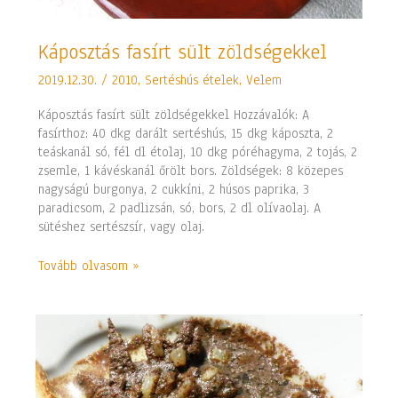
Káposztás
Káposztás fasírt sült zöldségekkel
fasírt
2019.12.30.
/
2010
,
Sertéshús ételek
,
Velem
sült
zöldségekkel
Káposztás fasírt sült zöldségekkel Hozzávalók: A
fasírthoz: 40 dkg darált sertéshús, 15 dkg káposzta, 2
teáskanál só, fél dl étolaj, 10 dkg póréhagyma, 2 tojás, 2
zsemle, 1 kávéskanál őrölt bors. Zöldségek: 8 közepes
nagyságú burgonya, 2 cukkíni, 2 húsos paprika, 3
paradicsom, 2 padlizsán, só, bors, 2 dl olívaolaj. A
sütéshez sertészsír, vagy olaj.
Tovább olvasom »