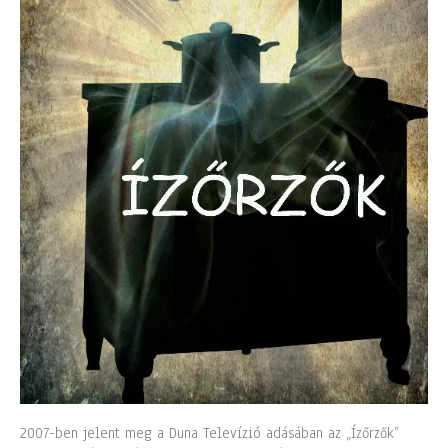
2007-ben jelent meg a Duna Televízió adásában az „Ízőrzők”