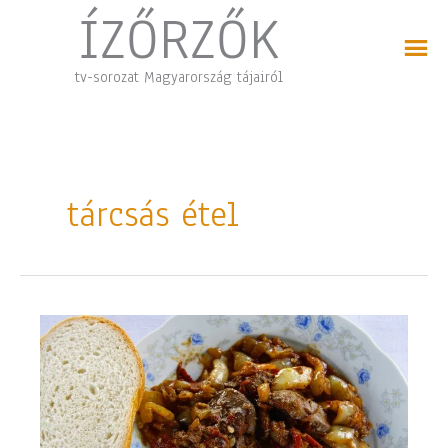
Skip
ÍZŐRZŐK
to
content
tv-sorozat Magyarország tájairól
tárcsás étel