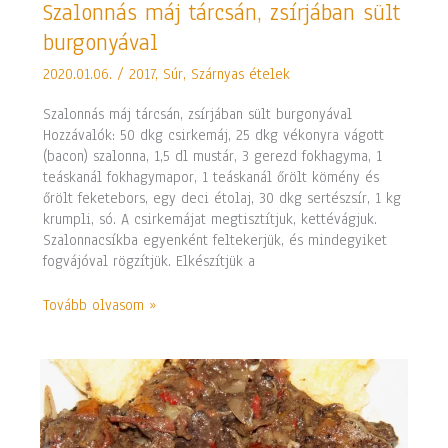
Szalonnás
Szalonnás máj tárcsán, zsírjában sült
máj
burgonyával
tárcsán,
zsírjában
2020.01.06.
/
2017
,
Súr
,
Szárnyas ételek
sült
burgonyával
Szalonnás máj tárcsán, zsírjában sült burgonyával
Hozzávalók: 50 dkg csirkemáj, 25 dkg vékonyra vágott
(bacon) szalonna, 1,5 dl mustár, 3 gerezd fokhagyma, 1
teáskanál fokhagymapor, 1 teáskanál őrölt kömény és
őrölt feketebors, egy deci étolaj, 30 dkg sertészsír, 1 kg
krumpli, só. A csirkemájat megtisztítjuk, kettévágjuk.
Szalonnacsíkba egyenként feltekerjük, és mindegyiket
fogvájóval rögzítjük. Elkészítjük a
Tovább olvasom »