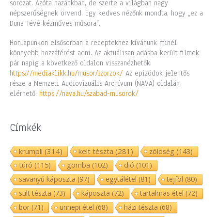
sorozat. Azóta hazánkban, de szerte a világban nagy
népszerűségnek örvend. Egy kedves nézőnk mondta, hogy „ez a
Duna Tévé kézműves műsora”.
Honlapunkon elsősorban a receptekhez kívánunk minél
könnyebb hozzáférést adni. Az aktuálisan adásba került filmek
pár napig a következő oldalon visszanézhetők:
https://mediaklikk.hu/musor/izorzok/
Az epizódok jelentős
része a Nemzeti Audiovizuális Archívum (NAVA) oldalán
elérhető:
https://nava.hu/szabad-musorok/
Címkék
krumpli
(314)
kelt tészta
(281)
zöldség
(143)
túró
(115)
gomba
(102)
dió
(101)
savanyú káposzta
(97)
egytálétel
(81)
tejföl
(80)
sült tészta
(73)
káposzta
(72)
tartalmas étel
(72)
bor
(71)
ünnepi étel
(68)
házi tészta
(68)