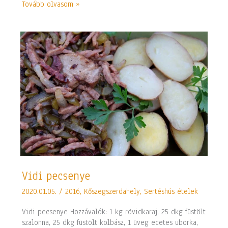
Tovább olvasom »
Vidi
Vidi pecsenye
pecsenye
2020.01.05.
/
2016
,
Kőszegszerdahely
,
Sertéshús ételek
Vidi pecsenye Hozzávalók: 1 kg rövidkaraj, 25 dkg füstölt
szalonna, 25 dkg füstölt kolbász, 1 üveg ecetes uborka,