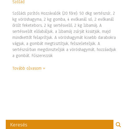
Szólád
Szóládi pirítós Hozzávalók (20 főre): 50 dkg sertészsír, 2
kg vöröshagyma, 2 kg gomba, 4 evőkanál só, 2 evőkanál
őrölt feketebors, 2 kg sertésvelő, 2 kg libamáj. A
sertésvelőt előabáljuk, a libamáj zsírját kisütjük, majd
mindkettőt felaprítjuk. A vöröshagymát kisebb darabokra
vágjuk, a gombát megtisztítjuk, felszeleteljük. A
sertészsírban megdinszteljük a vöröshagymát, hozzáadjuk
a gombát. Fűszerezzük
Tovább olvasom »