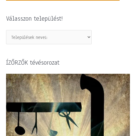
Válasszon települést!
ÍZŐRZŐK tévésorozat