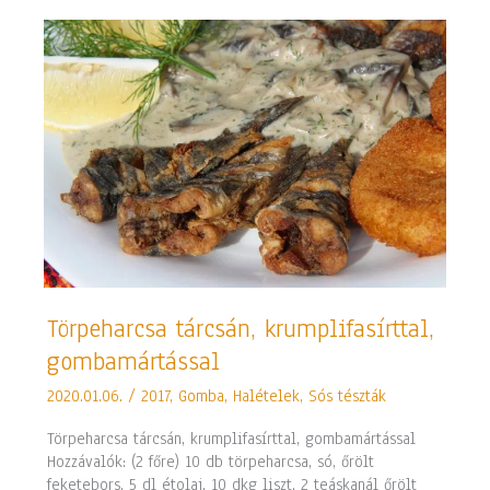
Törpeharcsa
Törpeharcsa tárcsán, krumplifasírttal,
tárcsán,
gombamártással
krumplifasírttal,
gombamártással
2020.01.06.
/
2017
,
Gomba
,
Halételek
,
Sós tészták
Törpeharcsa tárcsán, krumplifasírttal, gombamártással
Hozzávalók: (2 főre) 10 db törpeharcsa, só, őrölt
feketebors, 5 dl étolaj, 10 dkg liszt, 2 teáskanál őrölt