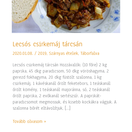
Lecsós
Lecsós csirkemáj tárcsán
csirkemáj
2020.01.08.
/
2019
,
Szárnyas ételek
,
Táborfalva
tárcsán
Lecsós csirkemáj tárcsán Hozzávalók: (10 főre) 2 kg
paprika, 45 dkg paradicsom, 50 dkg vöröshagyma, 2
gerezd fokhagyma, 20 dkg füstölt szalonna, 1 kg
csirkemáj, 1 kávéskanál őrölt feketebors, 1 teáskanál
őrölt kömény, 1 teáskanál majoránna, só, 2 teáskanál
őrölt paprika, 2 evőkanál sertészsír. A paprikát-
paradicsomot megmossuk, és kisebb kockákra vágjuk. A
szalonna bőrét eltávolítjuk, […]
Tovább olvasom »