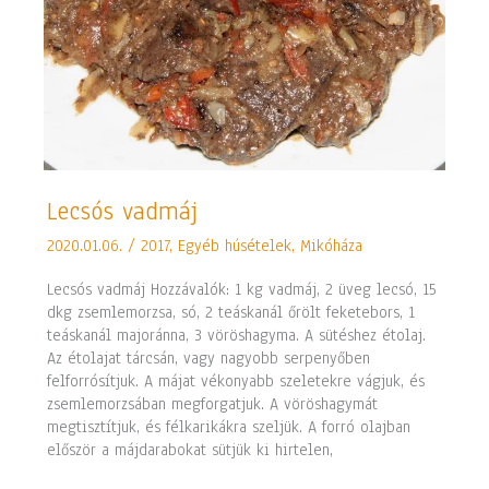
Lecsós
Lecsós vadmáj
vadmáj
2020.01.06.
/
2017
,
Egyéb húsételek
,
Mikóháza
Lecsós vadmáj Hozzávalók: 1 kg vadmáj, 2 üveg lecsó, 15
dkg zsemlemorzsa, só, 2 teáskanál őrölt feketebors, 1
teáskanál majoránna, 3 vöröshagyma. A sütéshez étolaj.
Az étolajat tárcsán, vagy nagyobb serpenyőben
felforrósítjuk. A májat vékonyabb szeletekre vágjuk, és
zsemlemorzsában megforgatjuk. A vöröshagymát
megtisztítjuk, és félkarikákra szeljük. A forró olajban
először a májdarabokat sütjük ki hirtelen,