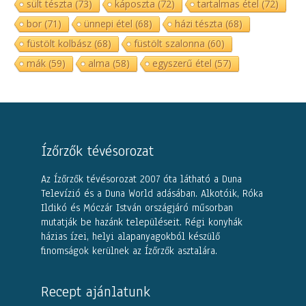
sült tészta
(73)
káposzta
(72)
tartalmas étel
(72)
bor
(71)
ünnepi étel
(68)
házi tészta
(68)
füstölt kolbász
(68)
füstölt szalonna
(60)
mák
(59)
alma
(58)
egyszerű étel
(57)
Ízőrzők tévésorozat
Az Ízőrzők tévésorozat 2007 óta látható a Duna
Televízió és a Duna World adásában. Alkotóik, Róka
Ildikó és Móczár István országjáró műsorban
mutatják be hazánk településeit. Régi konyhák
házias ízei, helyi alapanyagokból készülő
finomságok kerülnek az Ízőrzők asztalára.
Recept ajánlatunk