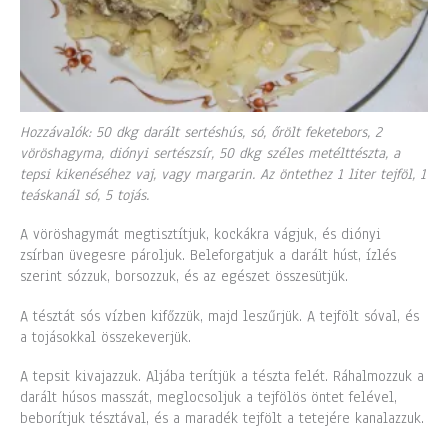
Hozzávalók: 50 dkg darált sertéshús, só, őrölt feketebors, 2
vöröshagyma, diónyi sertészsír, 50 dkg széles metélttészta, a
tepsi kikenéséhez vaj, vagy margarin. Az öntethez 1 liter tejföl, 1
teáskanál só, 5 tojás.
A vöröshagymát megtisztítjuk, kockákra vágjuk, és diónyi
zsírban üvegesre pároljuk. Beleforgatjuk a darált húst, ízlés
szerint sózzuk, borsozzuk, és az egészet összesütjük.
A tésztát sós vízben kifőzzük, majd leszűrjük. A tejfölt sóval, és
a tojásokkal összekeverjük.
A tepsit kivajazzuk. Aljába terítjük a tészta felét. Ráhalmozzuk a
darált húsos masszát, meglocsoljuk a tejfölös öntet felével,
beborítjuk tésztával, és a maradék tejfölt a tetejére kanalazzuk.