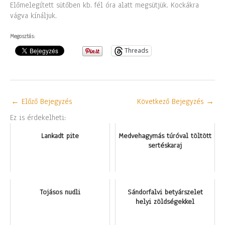
Előmelegített sütőben kb. fél óra alatt megsütjük. Kockákra
vágva kínáljuk.
Megosztás:
Threads
←
Előző Bejegyzés
Következő Bejegyzés
→
Ez is érdekelheti:
Lankadt pite
Medvehagymás túróval töltött
sertéskaraj
Tojásos nudli
Sándorfalvi betyárszelet
helyi zöldségekkel