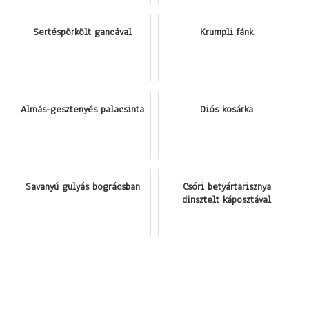
Sertéspörkölt gancával
Krumpli fánk
Almás-gesztenyés palacsinta
Diós kosárka
Savanyú gulyás bográcsban
Csóri betyártarisznya
dinsztelt káposztával