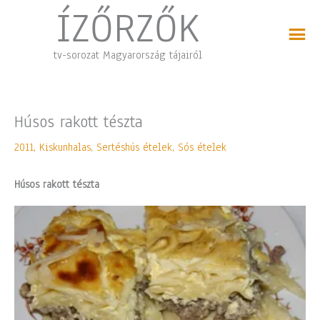
Skip
ÍZŐRZŐK
to
content
tv-sorozat Magyarország tájairól
Húsos rakott tészta
2011
,
Kiskunhalas
,
Sertéshús ételek
,
Sós ételek
Húsos rakott tészta