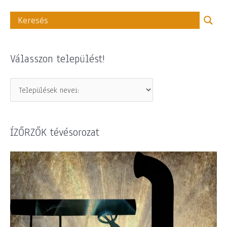
Válasszon települést!
ÍZŐRZŐK tévésorozat