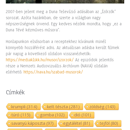
2007-ben jelent meg a Duna Televízió adásában az „Ízőrzők”
sorozat. Azóta hazánkban, de szerte a világban nagy
népszerűségnek örvend. Egy kedves nézőnk mondta, hogy „ez a
Duna Tévé kézműves műsora”.
Honlapunkon elsősorban a receptekhez kívánunk minél
könnyebb hozzáférést adni. Az aktuálisan adásba került filmek
pár napig a következő oldalon visszanézhetők:
https://mediaklikk.hu/musor/izorzok/
Az epizódok jelentős
része a Nemzeti Audiovizuális Archívum (NAVA) oldalán
elérhető:
https://nava.hu/szabad-musorok/
Címkék
krumpli
(314)
kelt tészta
(281)
zöldség
(143)
túró
(115)
gomba
(102)
dió
(101)
savanyú káposzta
(97)
egytálétel
(81)
tejföl
(80)