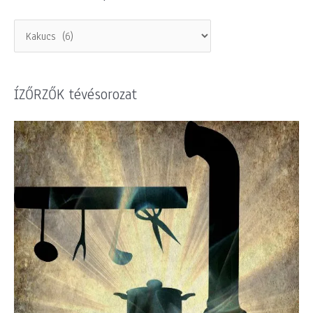
ÍZŐRZŐK tévésorozat