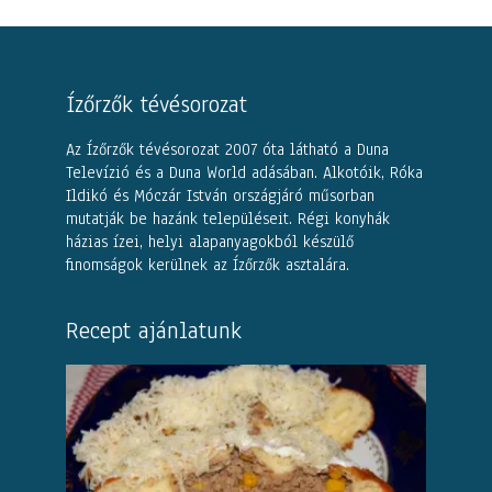
Ízőrzők tévésorozat
Az Ízőrzők tévésorozat 2007 óta látható a Duna
Televízió és a Duna World adásában. Alkotóik, Róka
Ildikó és Móczár István országjáró műsorban
mutatják be hazánk településeit. Régi konyhák
házias ízei, helyi alapanyagokból készülő
finomságok kerülnek az Ízőrzők asztalára.
Recept ajánlatunk