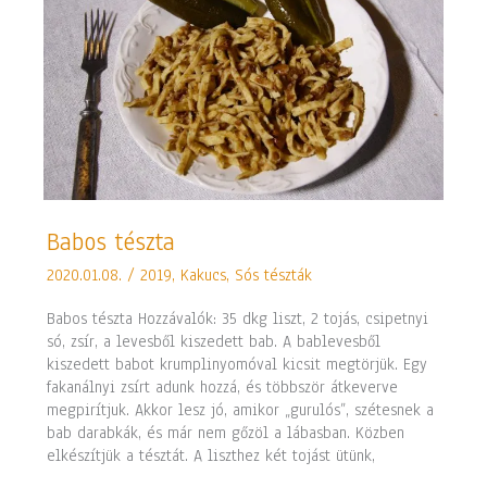
Babos
Babos tészta
tészta
2020.01.08.
/
2019
,
Kakucs
,
Sós tészták
Babos tészta Hozzávalók: 35 dkg liszt, 2 tojás, csipetnyi
só, zsír, a levesből kiszedett bab. A bablevesből
kiszedett babot krumplinyomóval kicsit megtörjük. Egy
fakanálnyi zsírt adunk hozzá, és többször átkeverve
megpirítjuk. Akkor lesz jó, amikor „gurulós”, szétesnek a
bab darabkák, és már nem gőzöl a lábasban. Közben
elkészítjük a tésztát. A liszthez két tojást ütünk,