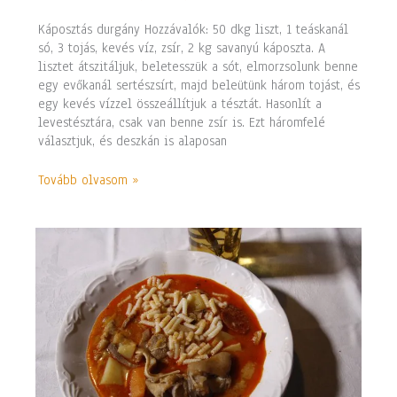
Káposztás durgány Hozzávalók: 50 dkg liszt, 1 teáskanál
só, 3 tojás, kevés víz, zsír, 2 kg savanyú káposzta. A
lisztet átszitáljuk, beletesszük a sót, elmorzsolunk benne
egy evőkanál sertészsírt, majd beleütünk három tojást, és
egy kevés vízzel összeállítjuk a tésztát. Hasonlít a
levestésztára, csak van benne zsír is. Ezt háromfelé
választjuk, és deszkán is alaposan
Tovább olvasom »