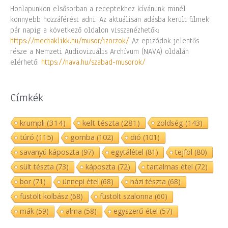
Honlapunkon elsősorban a receptekhez kívánunk minél
könnyebb hozzáférést adni. Az aktuálisan adásba került filmek
pár napig a következő oldalon visszanézhetők:
https://mediaklikk.hu/musor/izorzok/
Az epizódok jelentős
része a Nemzeti Audiovizuális Archívum (NAVA) oldalán
elérhető:
https://nava.hu/szabad-musorok/
Címkék
krumpli
(314)
kelt tészta
(281)
zöldség
(143)
túró
(115)
gomba
(102)
dió
(101)
savanyú káposzta
(97)
egytálétel
(81)
tejföl
(80)
sült tészta
(73)
káposzta
(72)
tartalmas étel
(72)
bor
(71)
ünnepi étel
(68)
házi tészta
(68)
füstölt kolbász
(68)
füstölt szalonna
(60)
mák
(59)
alma
(58)
egyszerű étel
(57)