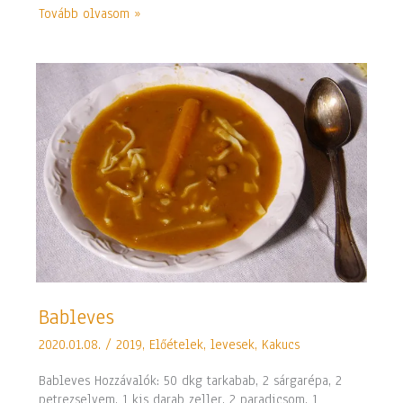
Tovább olvasom »
Bableves
Bableves
2020.01.08.
/
2019
,
Előételek, levesek
,
Kakucs
Bableves Hozzávalók: 50 dkg tarkabab, 2 sárgarépa, 2
petrezselyem, 1 kis darab zeller, 2 paradicsom, 1