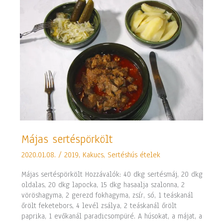
Májas
Májas sertéspörkölt
sertéspörkölt
2020.01.08.
/
2019
,
Kakucs
,
Sertéshús ételek
Májas sertéspörkölt Hozzávalók: 40 dkg sertésmáj, 20 dkg
oldalas, 20 dkg lapocka, 15 dkg hasaalja szalonna, 2
vöröshagyma, 2 gerezd fokhagyma, zsír, só, 1 teáskanál
őrölt feketebors, 4 levél zsálya, 2 teáskanál őrölt
paprika, 1 evőkanál paradicsompüré. A húsokat, a májat, a