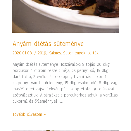
Anyám
Anyám diétás süteménye
diétás
2020.01.08.
/
2019
,
Kakucs
,
Sütemények, torták
süteménye
Anyám diétás süteménye Hozzávalók: 8 tojás, 20 dkg
porcukor, 1 citrom reszelt héja, csipetnyi só, 15 dkg
darált dió, 2 evőkanál kakaópor, 1 vaníliás cukor, 1
csipetnyi vanília őrlemény, 15 dkg csokoládé, 8 dkg vaj,
másfél deci kajszi lekvár, pár csepp étolaj. A tojásokat
szétválasztjuk. A sárgákat a porcukorhoz adjuk, a vaníliás
cukorral és őrleménnyel […]
Tovább olvasom »