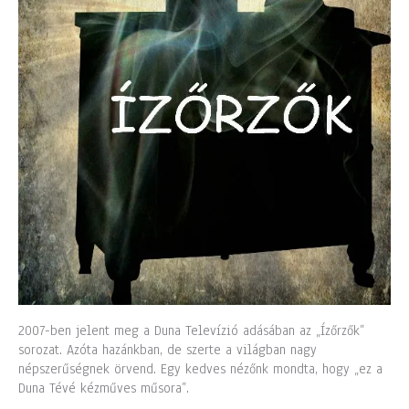
2007-ben jelent meg a Duna Televízió adásában az „Ízőrzők”
sorozat. Azóta hazánkban, de szerte a világban nagy
népszerűségnek örvend. Egy kedves nézőnk mondta, hogy „ez a
Duna Tévé kézműves műsora”.