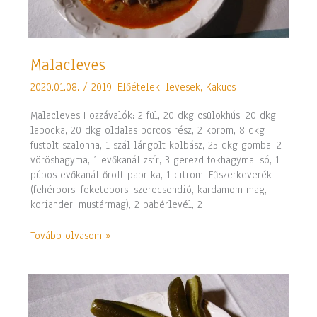
Malacleves
Malacleves
2020.01.08.
/
2019
,
Előételek, levesek
,
Kakucs
Malacleves Hozzávalók: 2 fül, 20 dkg csülökhús, 20 dkg
lapocka, 20 dkg oldalas porcos rész, 2 köröm, 8 dkg
füstölt szalonna, 1 szál lángolt kolbász, 25 dkg gomba, 2
vöröshagyma, 1 evőkanál zsír, 3 gerezd fokhagyma, só, 1
púpos evőkanál őrölt paprika, 1 citrom. Fűszerkeverék
(fehérbors, feketebors, szerecsendió, kardamom mag,
koriander, mustármag), 2 babérlevél, 2
Tovább olvasom »