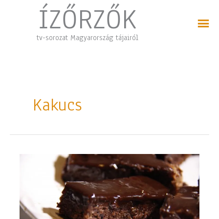
Skip
ÍZŐRZŐK
to
content
tv-sorozat Magyarország tájairól
Kakucs