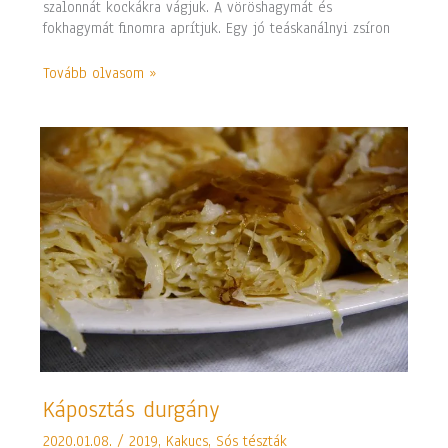
szalonnát kockákra vágjuk. A vöröshagymát és
fokhagymát finomra aprítjuk. Egy jó teáskanálnyi zsíron
Tovább olvasom »
Káposztás
Káposztás durgány
durgány
2020.01.08.
/
2019
,
Kakucs
,
Sós tészták