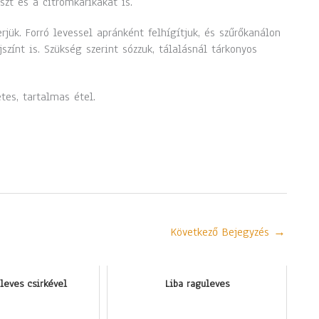
zt és a citromkarikákat is.
rjük. Forró levessel apránként felhígítjuk, és szűrőkanálon
színt is. Szükség szerint sózzuk, tálalásnál tárkonyos
tes, tartalmas étel.
Következő Bejegyzés
→
leves csirkével
Liba raguleves