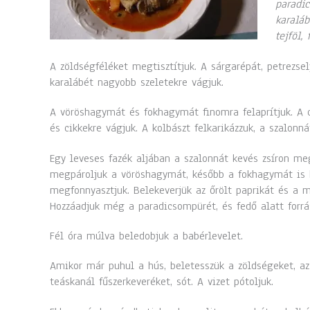
paradic
karaláb
tejföl,
A zöldségféléket megtisztítjuk. A sárgarépát, petrezse
karalábét nagyobb szeletekre vágjuk.
A vöröshagymát és fokhagymát finomra felaprítjuk. A
és cikkekre vágjuk. A kolbászt felkarikázzuk, a szalonn
Egy leveses fazék aljában a szalonnát kevés zsíron meg
megpároljuk a vöröshagymát, később a fokhagymát is h
megfonnyasztjuk. Belekeverjük az őrölt paprikát és a ma
Hozzáadjuk még a paradicsompürét, és fedő alatt forrá
Fél óra múlva beledobjuk a babérlevelet.
Amikor már puhul a hús, beletesszük a zöldségeket, az
teáskanál fűszerkeveréket, sót. A vizet pótoljuk.