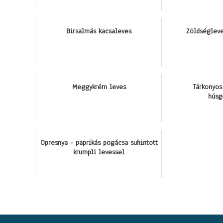
Birsalmás kacsaleves
Zöldséglev
Meggykrém leves
Tárkonyos
húsg
Opresnya - paprikás pogácsa suhintott
krumpli levessel