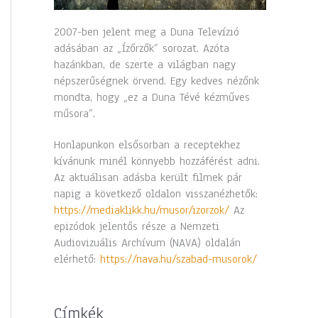
2007-ben jelent meg a Duna Televízió
adásában az „Ízőrzők” sorozat. Azóta
hazánkban, de szerte a világban nagy
népszerűségnek örvend. Egy kedves nézőnk
mondta, hogy „ez a Duna Tévé kézműves
műsora”.
Honlapunkon elsősorban a receptekhez
kívánunk minél könnyebb hozzáférést adni.
Az aktuálisan adásba került filmek pár
napig a következő oldalon visszanézhetők:
https://mediaklikk.hu/musor/izorzok/
Az
epizódok jelentős része a Nemzeti
Audiovizuális Archívum (NAVA) oldalán
elérhető:
https://nava.hu/szabad-musorok/
Címkék