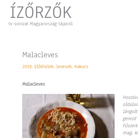
Skip
ÍZŐRZŐK
to
content
tv-sorozat Magyarország tájairól
Malacleves
2019
,
Előételek, levesek
,
Kakucs
Malacleves
Hozzáva
oldalas
lángolt
gerezd 
Fűszerk
mag, ko