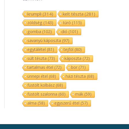
krumpli
(314)
kelt tészta
(281)
zöldség
(143)
túró
(115)
gomba
(102)
dió
(101)
savanyú káposzta
(97)
egytálétel
(81)
tejföl
(80)
sült tészta
(73)
káposzta
(72)
tartalmas étel
(72)
bor
(71)
ünnepi étel
(68)
házi tészta
(68)
füstölt kolbász
(68)
füstölt szalonna
(60)
mák
(59)
alma
(58)
egyszerű étel
(57)