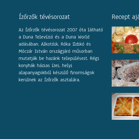
Ízőrzők tévésorozat
Recept aj
Az Ízőrzők tévésorozat 2007 óta látható
a Duna Televízió és a Duna World
adásában. Alkotóik, Róka Ildikó és
Móczár István országjáró műsorban
mutatják be hazánk településeit. Régi
konyhák házias ízei, helyi
alapanyagokból készülő finomságok
kerülnek az Ízőrzők asztalára.