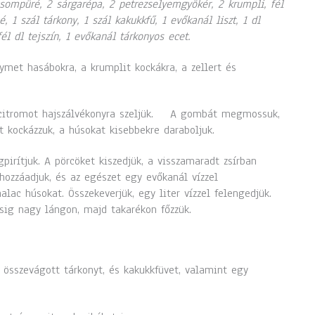
sompüré, 2 sárgarépa, 2 petrezselyemgyökér, 2 krumpli, fél
é, 1 szál tárkony, 1 szál kakukkfű, 1 evőkanál liszt, 1 dl
 fél dl tejszín, 1 evőkanál tárkonyos ecet.
lymet hasábokra, a krumplit kockákra, a zellert és
 citromot hajszálvékonyra szeljük. A gombát megmossuk,
át kockázzuk, a húsokat kisebbekre daraboljuk.
pirítjuk. A pörcöket kiszedjük, a visszamaradt zsírban
ozzáadjuk, és az egészet egy evőkanál vízzel
lac húsokat. Összekeverjük, egy liter vízzel felengedjük.
sig nagy lángon, majd takarékon főzzük.
 összevágott tárkonyt, és kakukkfüvet, valamint egy