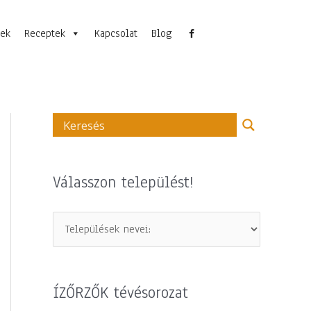
nek
Receptek
Kapcsolat
Blog
Válasszon települést!
ÍZŐRZŐK tévésorozat