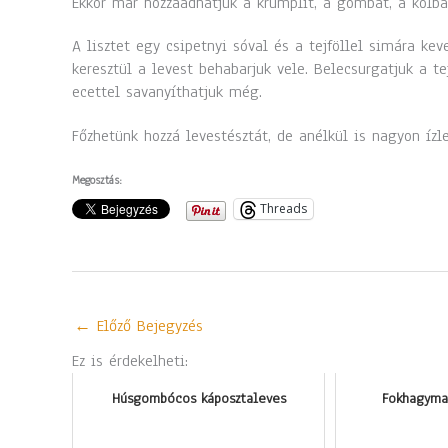
Ekkor már hozzáadhatjuk a krumplit, a gombát, a kolbás
A lisztet egy csipetnyi sóval és a tejföllel simára keve
keresztül a levest behabarjuk vele. Belecsurgatjuk a tej
ecettel savanyíthatjuk még.
Főzhetünk hozzá levestésztát, de anélkül is nagyon ízle
Megosztás:
Threads
←
Előző Bejegyzés
Ez is érdekelheti:
Húsgombócos káposztaleves
Fokhagyma