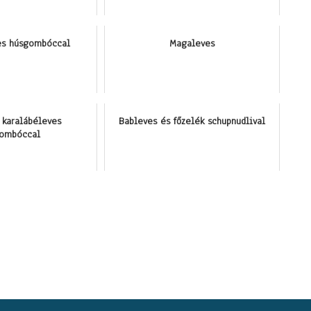
es húsgombóccal
Magaleves
 karalábéleves
Bableves és főzelék schupnudlival
ombóccal