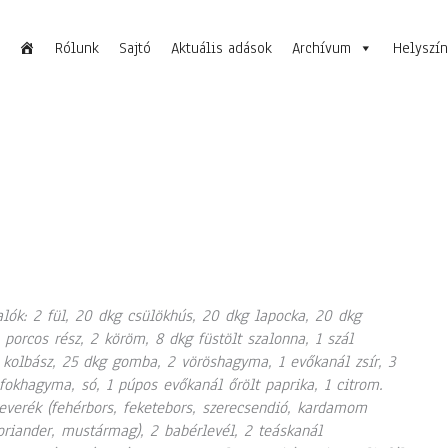
Rólunk
Sajtó
Aktuális adások
Archívum
Helyszí
lók: 2 fül, 20 dkg csülökhús, 20 dkg lapocka, 20 dkg
 porcos rész, 2 köröm, 8 dkg füstölt szalonna, 1 szál
 kolbász, 25 dkg gomba, 2 vöröshagyma, 1 evőkanál zsír, 3
fokhagyma, só, 1 púpos evőkanál őrölt paprika, 1 citrom.
everék (fehérbors, feketebors, szerecsendió, kardamom
riander, mustármag), 2 babérlevél, 2 teáskanál