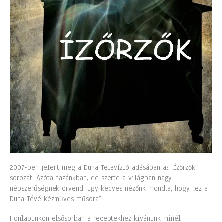
2007-ben jelent meg a Duna Televízió adásában az „Ízőrzők”
sorozat. Azóta hazánkban, de szerte a világban nagy
népszerűségnek örvend. Egy kedves nézőnk mondta, hogy „ez a
Duna Tévé kézműves műsora”.
Honlapunkon elsősorban a receptekhez kívánunk minél