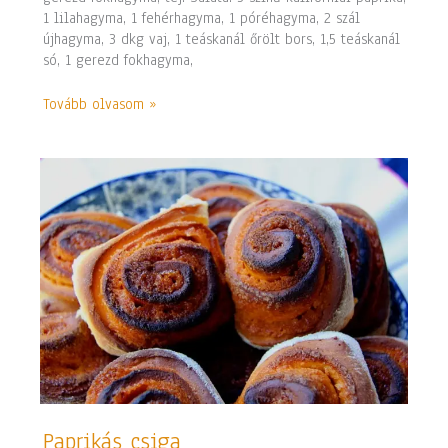
1 lilahagyma, 1 fehérhagyma, 1 póréhagyma, 2 szál
újhagyma, 3 dkg vaj, 1 teáskanál őrölt bors, 1,5 teáskanál
só, 1 gerezd fokhagyma,
Tovább olvasom »
Paprikás
Paprikás csiga