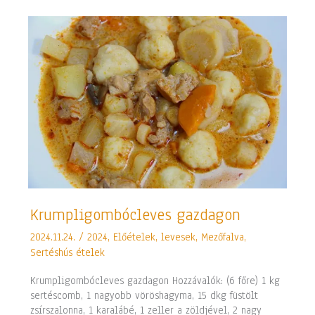
Krumpligombócleves
Krumpligombócleves gazdagon
gazdagon
2024.11.24.
/
2024
,
Előételek, levesek
,
Mezőfalva
,
Sertéshús ételek
Krumpligombócleves gazdagon Hozzávalók: (6 főre) 1 kg
sertéscomb, 1 nagyobb vöröshagyma, 15 dkg füstölt
zsírszalonna, 1 karalábé, 1 zeller a zöldjével, 2 nagy