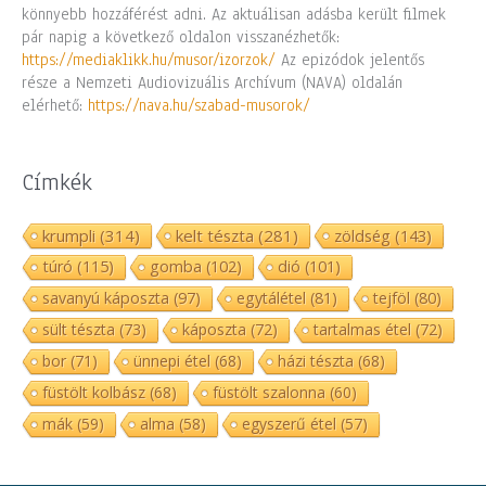
könnyebb hozzáférést adni. Az aktuálisan adásba került filmek
pár napig a következő oldalon visszanézhetők:
https://mediaklikk.hu/musor/izorzok/
Az epizódok jelentős
része a Nemzeti Audiovizuális Archívum (NAVA) oldalán
elérhető:
https://nava.hu/szabad-musorok/
Címkék
krumpli
(314)
kelt tészta
(281)
zöldség
(143)
túró
(115)
gomba
(102)
dió
(101)
savanyú káposzta
(97)
egytálétel
(81)
tejföl
(80)
sült tészta
(73)
káposzta
(72)
tartalmas étel
(72)
bor
(71)
ünnepi étel
(68)
házi tészta
(68)
füstölt kolbász
(68)
füstölt szalonna
(60)
mák
(59)
alma
(58)
egyszerű étel
(57)