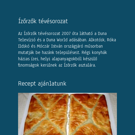
Ízőrzők tévésorozat
Az Ízőrzők tévésorozat 2007 óta látható a Duna
Televízió és a Duna World adásában. Alkotóik, Róka
Ildikó és Móczár István országjáró műsorban
mutatják be hazánk településeit. Régi konyhák
házias ízei, helyi alapanyagokból készülő
finomságok kerülnek az Ízőrzők asztalára.
Recept ajánlatunk