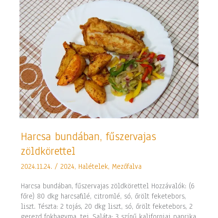
Harcsa
Harcsa bundában, fűszervajas
bundában,
zöldkörettel
fűszervajas
zöldkörettel
2024.11.24.
/
2024
,
Halételek
,
Mezőfalva
Harcsa bundában, fűszervajas zöldkörettel Hozzávalók: (6
főre) 80 dkg harcsafilé, citromlé, só, őrölt feketebors,
liszt. Tészta: 2 tojás, 20 dkg liszt, só, őrölt feketebors, 2
gerezd fokhagyma, tej. Saláta: 3 színű kaliforniai paprika,