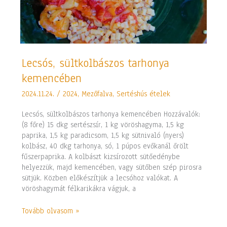
Lecsós,
Lecsós, sültkolbászos tarhonya
sültkolbászos
kemencében
tarhonya
kemencében
2024.11.24.
/
2024
,
Mezőfalva
,
Sertéshús ételek
Lecsós, sültkolbászos tarhonya kemencében Hozzávalók:
(8 főre) 15 dkg sertészsír, 1 kg vöröshagyma, 1,5 kg
paprika, 1,5 kg paradicsom, 1,5 kg sütnivaló (nyers)
kolbász, 40 dkg tarhonya, só, 1 púpos evőkanál őrölt
fűszerpaprika. A kolbászt kizsírozott sütőedénybe
helyezzük, majd kemencében, vagy sütőben szép pirosra
sütjük. Közben előkészítjük a lecsóhoz valókat. A
vöröshagymát félkarikákra vágjuk, a
Tovább olvasom »