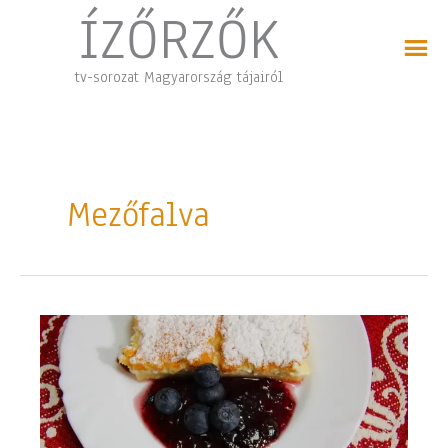
Skip
ÍZŐRZŐK
to
content
tv-sorozat Magyarország tájairól
Mezőfalva