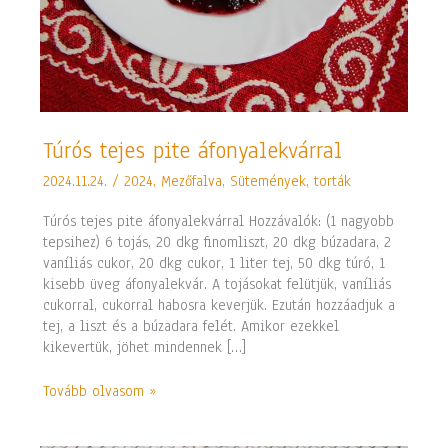
Túrós
Túrós tejes pite áfonyalekvárral
tejes
2024.11.24.
/
2024
,
Mezőfalva
,
Sütemények, torták
pite
áfonyalekvárral
Túrós tejes pite áfonyalekvárral Hozzávalók: (1 nagyobb
tepsihez) 6 tojás, 20 dkg finomliszt, 20 dkg búzadara, 2
vaníliás cukor, 20 dkg cukor, 1 liter tej, 50 dkg túró, 1
kisebb üveg áfonyalekvár. A tojásokat felütjük, vaníliás
cukorral, cukorral habosra keverjük. Ezután hozzáadjuk a
tej, a liszt és a búzadara felét. Amikor ezekkel
kikevertük, jöhet mindennek […]
Tovább olvasom »