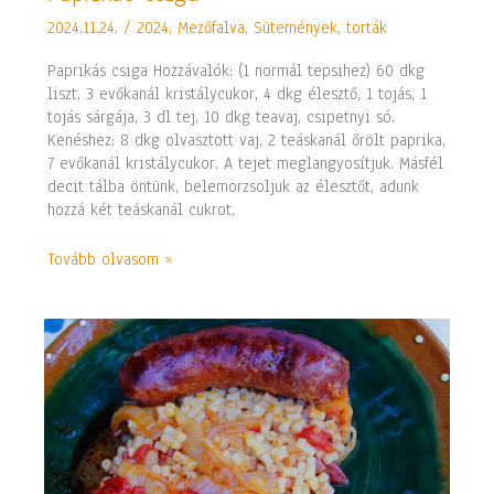
csiga
2024.11.24.
/
2024
,
Mezőfalva
,
Sütemények, torták
Paprikás csiga Hozzávalók: (1 normál tepsihez) 60 dkg
liszt, 3 evőkanál kristálycukor, 4 dkg élesztő, 1 tojás, 1
tojás sárgája, 3 dl tej, 10 dkg teavaj, csipetnyi só.
Kenéshez: 8 dkg olvasztott vaj, 2 teáskanál őrölt paprika,
7 evőkanál kristálycukor. A tejet meglangyosítjuk. Másfél
decit tálba öntünk, belemorzsoljuk az élesztőt, adunk
hozzá két teáskanál cukrot,
Tovább olvasom »