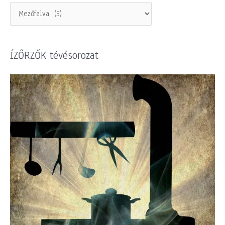
ÍZŐRZŐK tévésorozat