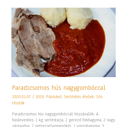
Paradicsomos
Paradicsomos hús nagygombóccal
hús
2020.01.07.
/
2019
,
Pázmánd
,
Sertéshús ételek
,
Sós
nagygombóccal
tészták
Paradicsomos hús nagygombóccal Hozzávalók: A
húsleveshez: 1 kg sertéstarja, 2 gerezd fokhagyma, 2 nagy
sárgarépa, 2 petrezselyemgyökér, 1 vöröshagyma, 3