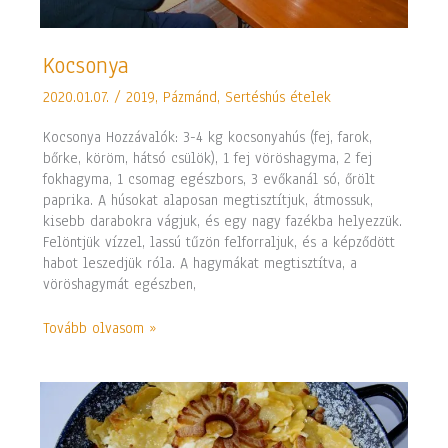
Kocsonya
Kocsonya
2020.01.07.
/
2019
,
Pázmánd
,
Sertéshús ételek
Kocsonya Hozzávalók: 3-4 kg kocsonyahús (fej, farok,
bőrke, köröm, hátsó csülök), 1 fej vöröshagyma, 2 fej
fokhagyma, 1 csomag egészbors, 3 evőkanál só, őrölt
paprika. A húsokat alaposan megtisztítjuk, átmossuk,
kisebb darabokra vágjuk, és egy nagy fazékba helyezzük.
Felöntjük vízzel, lassú tűzön felforraljuk, és a képződött
habot leszedjük róla. A hagymákat megtisztítva, a
vöröshagymát egészben,
Tovább olvasom »