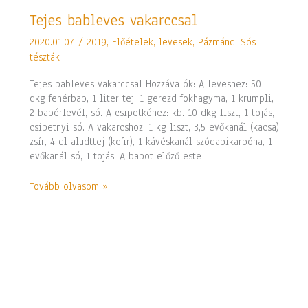
Tejes
Tejes bableves vakarccsal
bableves
2020.01.07.
/
2019
,
Előételek, levesek
,
Pázmánd
,
Sós
vakarccsal
tészták
Tejes bableves vakarccsal Hozzávalók: A leveshez: 50
dkg fehérbab, 1 liter tej, 1 gerezd fokhagyma, 1 krumpli,
2 babérlevél, só. A csipetkéhez: kb. 10 dkg liszt, 1 tojás,
csipetnyi só. A vakarcshoz: 1 kg liszt, 3,5 evőkanál (kacsa)
zsír, 4 dl aludttej (kefir), 1 kávéskanál szódabikarbóna, 1
evőkanál só, 1 tojás. A babot előző este
Tovább olvasom »