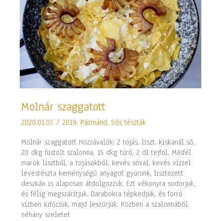
Molnár
Molnár szaggatott
szaggatott
2020.01.07.
/
2019
,
Pázmánd
,
Sós tészták
Molnár szaggatott Hozzávalók: 2 tojás, liszt, kiskanál só,
20 dkg füstölt szalonna, 15 dkg túró, 2 dl tejföl. Másfél
marok lisztből, a tojásokból, kevés sóval, kevés vízzel
levestészta keménységű anyagot gyúrunk, lisztezett
deszkán is alaposan átdolgozzuk. Ezt vékonyra sodorjuk,
és félig megszárítjuk. Darabokra tépkedjük, és forró
vízben kifőzzük, majd leszűrjük. Közben a szalonnából
néhány szeletet