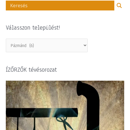
Válasszon települést!
ÍZŐRZŐK tévésorozat