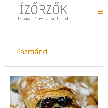
Skip
ÍZŐRZŐK
to
content
tv-sorozat Magyarország tájairól
Pázmánd