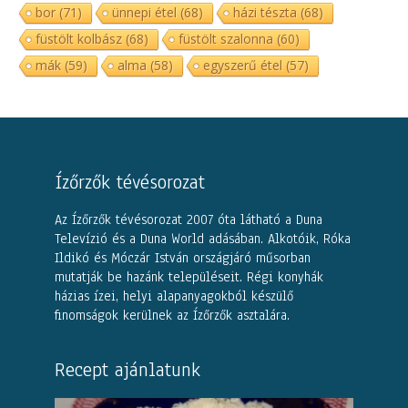
bor
(71)
ünnepi étel
(68)
házi tészta
(68)
füstölt kolbász
(68)
füstölt szalonna
(60)
mák
(59)
alma
(58)
egyszerű étel
(57)
Ízőrzők tévésorozat
Az Ízőrzők tévésorozat 2007 óta látható a Duna
Televízió és a Duna World adásában. Alkotóik, Róka
Ildikó és Móczár István országjáró műsorban
mutatják be hazánk településeit. Régi konyhák
házias ízei, helyi alapanyagokból készülő
finomságok kerülnek az Ízőrzők asztalára.
Recept ajánlatunk