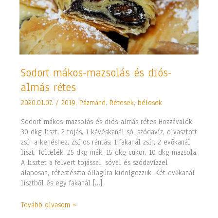
Sodort
Sodort mákos-mazsolás és diós-
mákos-
almás rétes
mazsolás
és
2020.01.07.
/
2019
,
Pázmánd
,
Rétesek, bélesek
diós-
almás
Sodort mákos-mazsolás és diós-almás rétes Hozzávalók:
rétes
30 dkg liszt, 2 tojás, 1 kávéskanál só, szódavíz, olvasztott
zsír a kenéshez. Zsíros rántás: 1 fakanál zsír, 2 evőkanál
liszt. Töltelék: 25 dkg mák, 15 dkg cukor, 10 dkg mazsola.
A lisztet a felvert tojással, sóval és szódavízzel
alaposan, rétestészta állagúra kidolgozzuk. Két evőkanál
lisztből és egy fakanál […]
Tovább olvasom »