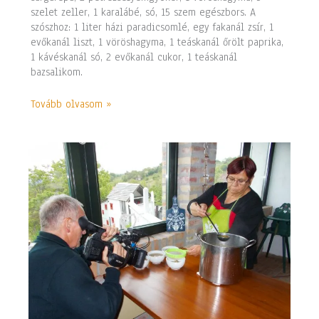
szelet zeller, 1 karalábé, só, 15 szem egészbors. A
szószhoz: 1 liter házi paradicsomlé, egy fakanál zsír, 1
evőkanál liszt, 1 vöröshagyma, 1 teáskanál őrölt paprika,
1 kávéskanál só, 2 evőkanál cukor, 1 teáskanál
bazsalikom.
Tovább olvasom »