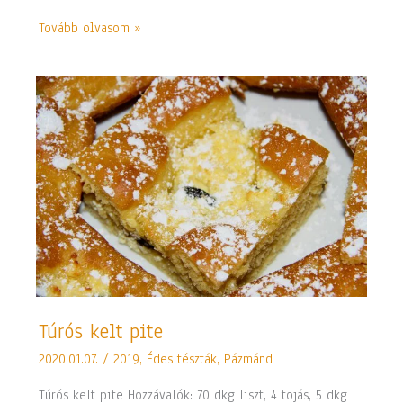
Tovább olvasom »
Túrós
Túrós kelt pite
kelt
2020.01.07.
/
2019
,
Édes tészták
,
Pázmánd
pite
Túrós kelt pite Hozzávalók: 70 dkg liszt, 4 tojás, 5 dkg