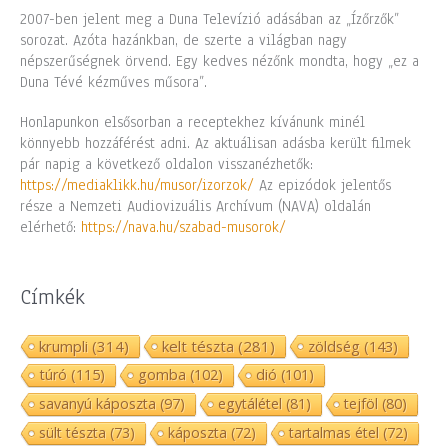
2007-ben jelent meg a Duna Televízió adásában az „Ízőrzők”
sorozat. Azóta hazánkban, de szerte a világban nagy
népszerűségnek örvend. Egy kedves nézőnk mondta, hogy „ez a
Duna Tévé kézműves műsora”.
Honlapunkon elsősorban a receptekhez kívánunk minél
könnyebb hozzáférést adni. Az aktuálisan adásba került filmek
pár napig a következő oldalon visszanézhetők:
https://mediaklikk.hu/musor/izorzok/
Az epizódok jelentős
része a Nemzeti Audiovizuális Archívum (NAVA) oldalán
elérhető:
https://nava.hu/szabad-musorok/
Címkék
krumpli
(314)
kelt tészta
(281)
zöldség
(143)
túró
(115)
gomba
(102)
dió
(101)
savanyú káposzta
(97)
egytálétel
(81)
tejföl
(80)
sült tészta
(73)
káposzta
(72)
tartalmas étel
(72)