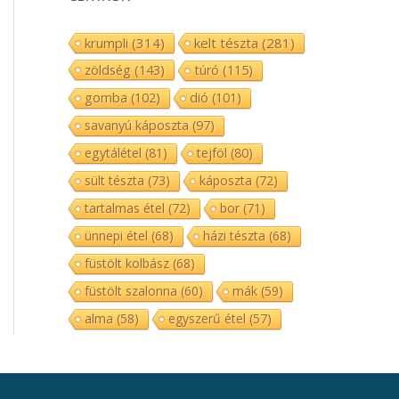
krumpli
(314)
kelt tészta
(281)
zöldség
(143)
túró
(115)
gomba
(102)
dió
(101)
savanyú káposzta
(97)
egytálétel
(81)
tejföl
(80)
sült tészta
(73)
káposzta
(72)
tartalmas étel
(72)
bor
(71)
ünnepi étel
(68)
házi tészta
(68)
füstölt kolbász
(68)
füstölt szalonna
(60)
mák
(59)
alma
(58)
egyszerű étel
(57)