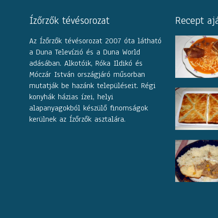
Ízőrzők tévésorozat
Recept aj
Az Ízőrzők tévésorozat 2007 óta látható
a Duna Televízió és a Duna World
adásában. Alkotóik, Róka Ildikó és
Móczár István országjáró műsorban
mutatják be hazánk településeit. Régi
konyhák házias ízei, helyi
alapanyagokból készülő finomságok
kerülnek az Ízőrzők asztalára.