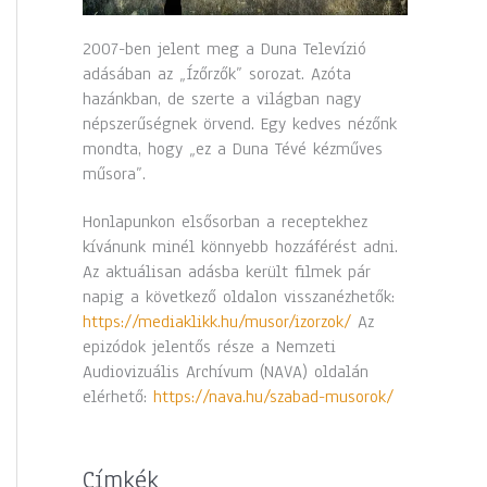
2007-ben jelent meg a Duna Televízió
adásában az „Ízőrzők” sorozat. Azóta
hazánkban, de szerte a világban nagy
népszerűségnek örvend. Egy kedves nézőnk
mondta, hogy „ez a Duna Tévé kézműves
műsora”.
Honlapunkon elsősorban a receptekhez
kívánunk minél könnyebb hozzáférést adni.
Az aktuálisan adásba került filmek pár
napig a következő oldalon visszanézhetők:
https://mediaklikk.hu/musor/izorzok/
Az
epizódok jelentős része a Nemzeti
Audiovizuális Archívum (NAVA) oldalán
elérhető:
https://nava.hu/szabad-musorok/
Címkék