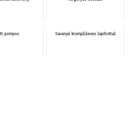
ött pompos
Savanyú krumplileves lapítottal