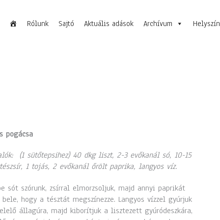
Rólunk
Sajtó
Aktuális adások
Archívum
Helyszí
ás pogácsa
lók: (1 sütőtepsihez) 40 dkg liszt, 2-3 evőkanál só, 10-15
tészsír, 1 tojás, 2 evőkanál őrölt paprika, langyos víz.
be sót szórunk, zsírral elmorzsoljuk, majd annyi paprikát
 bele, hogy a tésztát megszínezze. Langyos vízzel gyúrjuk
lelő állagúra, majd kiborítjuk a lisztezett gyúródeszkára,