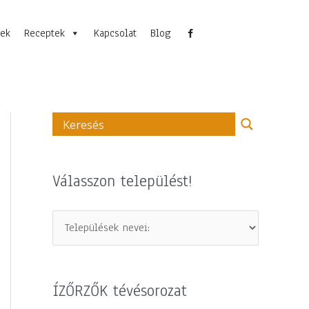
nek
Receptek
Kapcsolat
Blog
Válasszon települést!
ÍZŐRZŐK tévésorozat