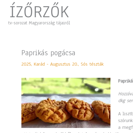
Skip
ÍZŐRZŐK
to
content
tv-sorozat Magyarország tájairól
Paprikás pogácsa
2025
,
Karád - Augusztus 20.
,
Sós tészták
Paprik
Hozzáva
dkg ser
A liszt
szórunk
a megfe