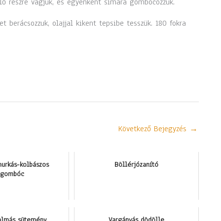
nlő részre vágjuk, és egyenként simára gombócozzuk.
t berácsozzuk, olajjal kikent tepsibe tesszük. 180 fokra
Következő Bejegyzés
→
hurkás-kolbászos
Böllérjózanító
zgombóc
almás sütemény
Vargányás dödölle