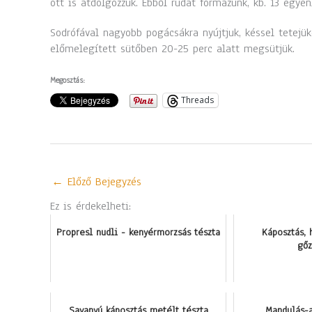
ott is átdolgozzuk. Ebből rudat formázunk, kb. 13 egye
Sodrófával nagyobb pogácsákra nyújtjuk, késsel tetejüke
előmelegített sütőben 20-25 perc alatt megsütjük.
Megosztás:
Threads
←
Előző Bejegyzés
Ez is érdekelheti:
Propresl nudli - kenyérmorzsás tészta
Káposztás, 
gő
Savanyú káposztás metélt tészta
Mandulás-