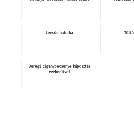
Lecsós haluska
Tölt
Beregi cigánypecsenye káposztás
cvekedlivel