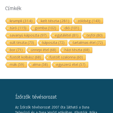
Címkék
krumpli
(314)
kelt tészta
(281)
zöldség
(143)
túró
(115)
gomba
(102)
dió
(101)
savanyú káposzta
(97)
egytálétel
(81)
tejföl
(80)
sült tészta
(73)
káposzta
(72)
tartalmas étel
(72)
bor
(71)
ünnepi étel
(68)
házi tészta
(68)
füstölt kolbász
(68)
füstölt szalonna
(60)
mák
(59)
alma
(58)
egyszerű étel
(57)
Ízőrzők tévésorozat
Az Ízőrzők tévésorozat 2007 óta látható a Duna
Televízió és a Duna World adásában. Alkotóik, Róka