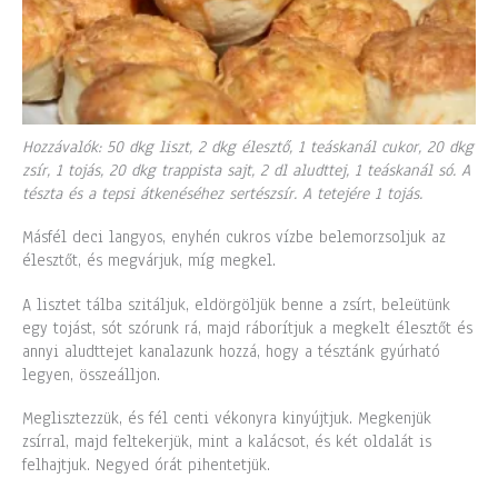
Hozzávalók: 50 dkg liszt, 2 dkg élesztő, 1 teáskanál cukor, 20 dkg
zsír, 1 tojás, 20 dkg trappista sajt, 2 dl aludttej, 1 teáskanál só. A
tészta és a tepsi átkenéséhez sertészsír. A tetejére 1 tojás.
Másfél deci langyos, enyhén cukros vízbe belemorzsoljuk az
élesztőt, és megvárjuk, míg megkel.
A lisztet tálba szitáljuk, eldörgöljük benne a zsírt, beleütünk
egy tojást, sót szórunk rá, majd ráborítjuk a megkelt élesztőt és
annyi aludttejet kanalazunk hozzá, hogy a tésztánk gyúrható
legyen, összeálljon.
Meglisztezzük, és fél centi vékonyra kinyújtjuk. Megkenjük
zsírral, majd feltekerjük, mint a kalácsot, és két oldalát is
felhajtjuk. Negyed órát pihentetjük.