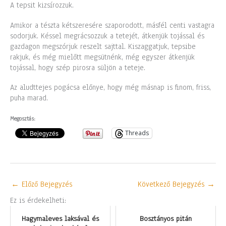
A tepsit kizsírozzuk.
Amikor a tészta kétszeresére szaporodott, másfél centi vastagra
sodorjuk. Késsel megrácsozzuk a tetejét, átkenjük tojással és
gazdagon megszórjuk reszelt sajttal. Kiszaggatjuk, tepsibe
rakjuk, és még mielőtt megsütnénk, még egyszer átkenjük
tojással, hogy szép pirosra süljön a teteje.
Az aludttejes pogácsa előnye, hogy még másnap is finom, friss,
puha marad.
Megosztás:
Threads
←
Előző Bejegyzés
Következő Bejegyzés
→
Ez is érdekelheti:
Hagymaleves laksával és
Bosztányos pitán