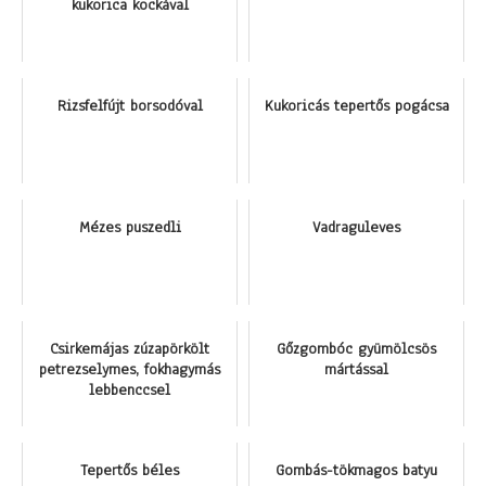
kukorica kockával
Rizsfelfújt borsodóval
Kukoricás tepertős pogácsa
Mézes puszedli
Vadraguleves
Csirkemájas zúzapörkölt
Gőzgombóc gyümölcsös
petrezselymes, fokhagymás
mártással
lebbenccsel
Tepertős béles
Gombás-tökmagos batyu