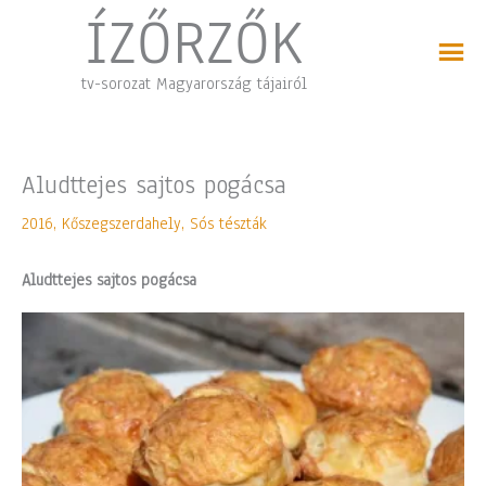
Skip
ÍZŐRZŐK
to
content
tv-sorozat Magyarország tájairól
Aludttejes sajtos pogácsa
2016
,
Kőszegszerdahely
,
Sós tészták
Aludttejes sajtos pogácsa