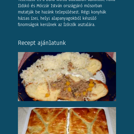
Ildikó és Móczár István országjáró műsorban
mutatják be hazánk településeit. Régi konyhák
házias ízei, helyi alapanyagokból készülő
finomságok kerülnek az Ízőrzők asztalára.
Recept ajánlatunk