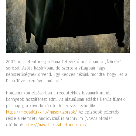
2007-ben jelent meg a Duna Televízió adásában az „Ízőrzők”
sorozat. Azóta hazánkban, de szerte a világban nagy
népszerűségnek örvend. Egy kedves nézőnk mondta, hogy „ez a
Duna Tévé kézműves műsora”.
Honlapunkon elsősorban a receptekhez kívánunk minél
könnyebb hozzáférést adni. Az aktuálisan adásba került filmek
pár napig a következő oldalon visszanézhetők:
https://mediaklikk.hu/musor/izorzok/
Az epizódok jelentős
része a Nemzeti Audiovizuális Archívum (NAVA) oldalán
elérhető:
https://nava.hu/szabad-musorok/