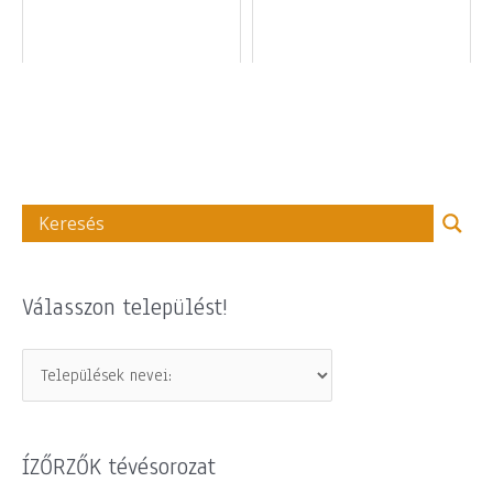
Válasszon települést!
ÍZŐRZŐK tévésorozat