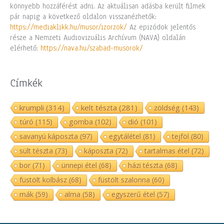
könnyebb hozzáférést adni. Az aktuálisan adásba került filmek
pár napig a következő oldalon visszanézhetők:
https://mediaklikk.hu/musor/izorzok/
Az epizódok jelentős
része a Nemzeti Audiovizuális Archívum (NAVA) oldalán
elérhető:
https://nava.hu/szabad-musorok/
Címkék
krumpli
(314)
kelt tészta
(281)
zöldség
(143)
túró
(115)
gomba
(102)
dió
(101)
savanyú káposzta
(97)
egytálétel
(81)
tejföl
(80)
sült tészta
(73)
káposzta
(72)
tartalmas étel
(72)
bor
(71)
ünnepi étel
(68)
házi tészta
(68)
füstölt kolbász
(68)
füstölt szalonna
(60)
mák
(59)
alma
(58)
egyszerű étel
(57)