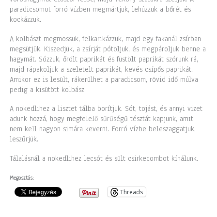
paradicsomot forró vízben megmártjuk, lehúzzuk a bőrét és
kockázzuk.
A kolbászt megmossuk, felkarikázzuk, majd egy fakanál zsírban
megsütjük. Kiszedjük, a zsírját pótoljuk, és megpároljuk benne a
hagymát. Sózzuk, őrölt paprikát és füstölt paprikát szórunk rá,
majd rápakoljuk a szeletelt paprikát, kevés csípős paprikát.
Amikor ez is lesült, rákerülhet a paradicsom, rövid idő múlva
pedig a kisütött kolbász.
A nokedlihez a lisztet tálba borítjuk. Sót, tojást, és annyi vizet
adunk hozzá, hogy megfelelő sűrűségű tésztát kapjunk, amit
nem kell nagyon simára keverni. Forró vízbe beleszaggatjuk,
leszűrjük.
Tálalásnál a nokedlihez lecsót és sült csirkecombot kínálunk.
Megosztás:
Threads