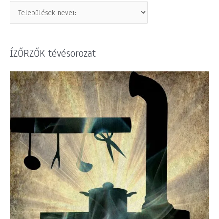
ÍZŐRZŐK tévésorozat