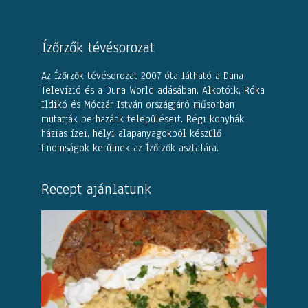
Ízőrzők tévésorozat
Az Ízőrzők tévésorozat 2007 óta látható a Duna
Televízió és a Duna World adásában. Alkotóik, Róka
Ildikó és Móczár István országjáró műsorban
mutatják be hazánk településeit. Régi konyhák
házias ízei, helyi alapanyagokból készülő
finomságok kerülnek az Ízőrzők asztalára.
Recept ajánlatunk