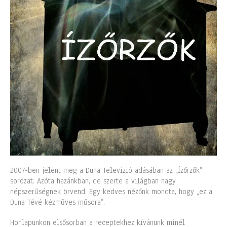
2007-ben jelent meg a Duna Televízió adásában az „Ízőrzők”
sorozat. Azóta hazánkban, de szerte a világban nagy
népszerűségnek örvend. Egy kedves nézőnk mondta, hogy „ez a
Duna Tévé kézműves műsora”.
Honlapunkon elsősorban a receptekhez kívánunk minél