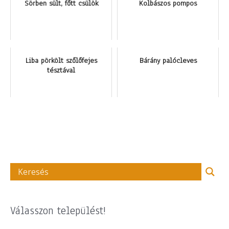
Sörben sült, főtt csülök
Kolbászos pompos
Liba pörkölt szőlőfejes
Bárány palócleves
tésztával
Válasszon települést!