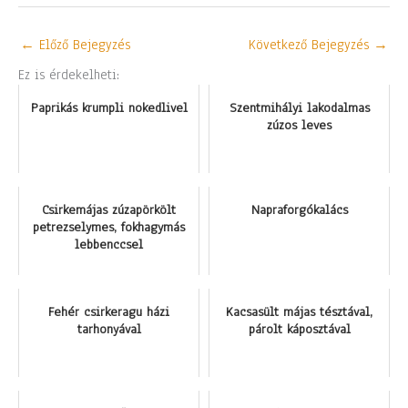
←
Előző Bejegyzés
Következő Bejegyzés
→
Ez is érdekelheti:
Paprikás krumpli nokedlivel
Szentmihályi lakodalmas
zúzos leves
Csirkemájas zúzapörkölt
Napraforgókalács
petrezselymes, fokhagymás
lebbenccsel
Fehér csirkeragu házi
Kacsasült májas tésztával,
tarhonyával
párolt káposztával