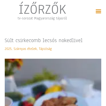
Skip
ÍZŐRZŐK
to
content
tv-sorozat Magyarország tájairól
Sült csirkecomb lecsós nokedlivel
2025
,
Szárnyas ételek
,
Tápióság