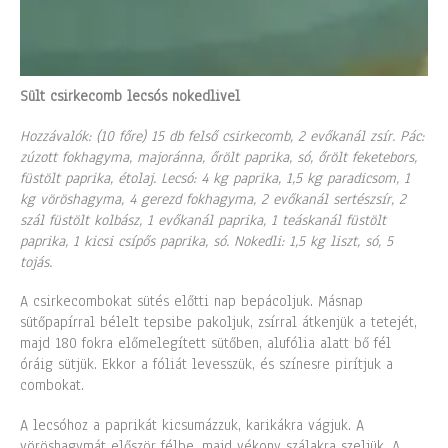
Sült csirkecomb lecsós nokedlivel
Hozzávalók: (10 főre) 15 db felső csirkecomb, 2 evőkanál zsír. Pác:
zúzott fokhagyma, majoránna, őrölt paprika, só, őrölt feketebors,
füstölt paprika, étolaj. Lecsó: 4 kg paprika, 1,5 kg paradicsom, 1
kg vöröshagyma, 4 gerezd fokhagyma, 2 evőkanál sertészsír, 2
szál füstölt kolbász, 1 evőkanál paprika, 1 teáskanál füstölt
paprika, 1 kicsi csípős paprika, só. Nokedli: 1,5 kg liszt, só, 5
tojás.
A csirkecombokat sütés előtti nap bepácoljuk. Másnap
sütőpapírral bélelt tepsibe pakoljuk, zsírral átkenjük a tetejét,
majd 180 fokra előmelegített sütőben, alufólia alatt bő fél
óráig sütjük. Ekkor a fóliát levesszük, és színesre pirítjuk a
combokat.
A lecsóhoz a paprikát kicsumázzuk, karikákra vágjuk. A
vöröshagymát először félbe, majd vékony szálakra szeljük. A