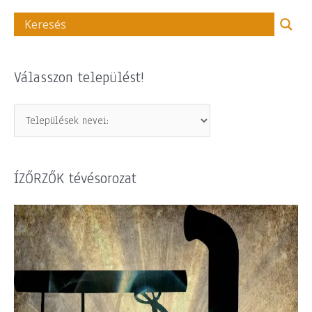
Válasszon települést!
ÍZŐRZŐK tévésorozat