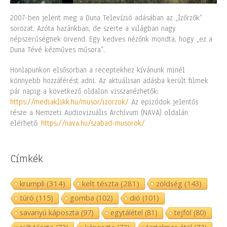
2007-ben jelent meg a Duna Televízió adásában az „Ízőrzők”
sorozat. Azóta hazánkban, de szerte a világban nagy
népszerűségnek örvend. Egy kedves nézőnk mondta, hogy „ez a
Duna Tévé kézműves műsora”.
Honlapunkon elsősorban a receptekhez kívánunk minél
könnyebb hozzáférést adni. Az aktuálisan adásba került filmek
pár napig a következő oldalon visszanézhetők:
https://mediaklikk.hu/musor/izorzok/
Az epizódok jelentős
része a Nemzeti Audiovizuális Archívum (NAVA) oldalán
elérhető:
https://nava.hu/szabad-musorok/
Címkék
krumpli
(314)
kelt tészta
(281)
zöldség
(143)
túró
(115)
gomba
(102)
dió
(101)
savanyú káposzta
(97)
egytálétel
(81)
tejföl
(80)