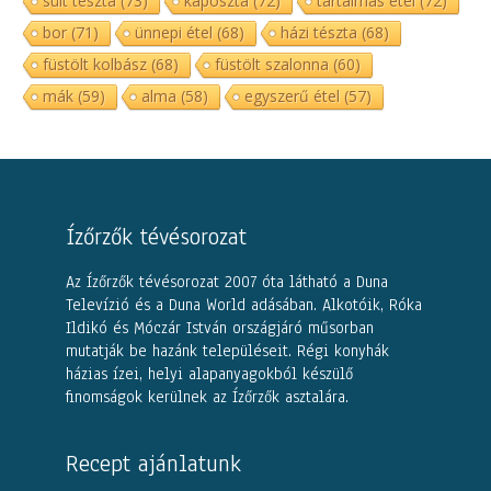
sült tészta
(73)
káposzta
(72)
tartalmas étel
(72)
bor
(71)
ünnepi étel
(68)
házi tészta
(68)
füstölt kolbász
(68)
füstölt szalonna
(60)
mák
(59)
alma
(58)
egyszerű étel
(57)
Ízőrzők tévésorozat
Az Ízőrzők tévésorozat 2007 óta látható a Duna
Televízió és a Duna World adásában. Alkotóik, Róka
Ildikó és Móczár István országjáró műsorban
mutatják be hazánk településeit. Régi konyhák
házias ízei, helyi alapanyagokból készülő
finomságok kerülnek az Ízőrzők asztalára.
Recept ajánlatunk