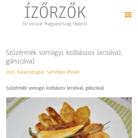
Skip
ÍZŐRZŐK
to
content
tv-sorozat Magyarország tájairól
Szűzérmék somogyi kolbászos lecsóval,
gánicával
2013
,
Balatonboglár
,
Sertéshús ételek
Szűzérmék somogyi kolbászos lecsóval, gánicával