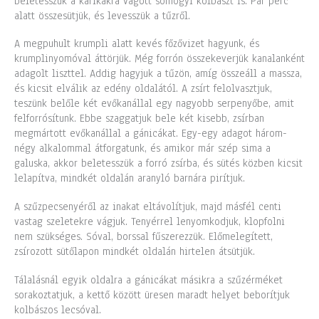
beletesszük a karikákra vágott somogyi kolbászt is. Pár perc
alatt összesütjük, és levesszük a tűzről.
A megpuhult krumpli alatt kevés főzővizet hagyunk, és
krumplinyomóval áttörjük. Még forrón összekeverjük kanalanként
adagolt liszttel. Addig hagyjuk a tűzön, amíg összeáll a massza,
és kicsit elválik az edény oldalától. A zsírt felolvasztjuk,
teszünk belőle két evőkanállal egy nagyobb serpenyőbe, amit
felforrósítunk. Ebbe szaggatjuk bele két kisebb, zsírban
megmártott evőkanállal a gánicákat. Egy-egy adagot három-
négy alkalommal átforgatunk, és amikor már szép sima a
galuska, akkor beletesszük a forró zsírba, és sütés közben kicsit
lelapítva, mindkét oldalán aranyló barnára pirítjuk.
A szűzpecsenyéről az inakat eltávolítjuk, majd másfél centi
vastag szeletekre vágjuk. Tenyérrel lenyomkodjuk, klopfolni
nem szükséges. Sóval, borssal fűszerezzük. Előmelegített,
zsírozott sütőlapon mindkét oldalán hirtelen átsütjük.
Tálalásnál egyik oldalra a gánicákat másikra a szűzérméket
sorakoztatjuk, a kettő között üresen maradt helyet beborítjuk
kolbászos lecsóval.