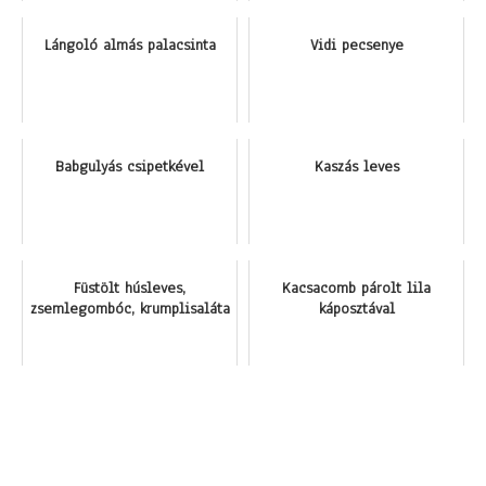
Lángoló almás palacsinta
Vidi pecsenye
Babgulyás csipetkével
Kaszás leves
Füstölt húsleves,
Kacsacomb párolt lila
zsemlegombóc, krumplisaláta
káposztával