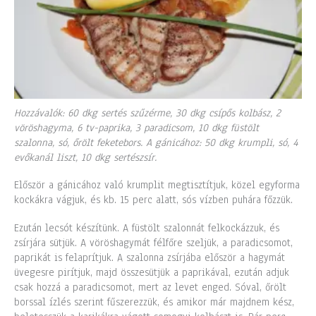
Hozzávalók: 60 dkg sertés szűzérme, 30 dkg csípős kolbász, 2
vöröshagyma, 6 tv-paprika, 3 paradicsom, 10 dkg füstölt
szalonna, só, őrölt feketebors. A gánicához: 50 dkg krumpli, só, 4
evőkanál liszt, 10 dkg sertészsír.
Először a gánicához való krumplit megtisztítjuk, közel egyforma
kockákra vágjuk, és kb. 15 perc alatt, sós vízben puhára főzzük.
Ezután lecsót készítünk. A füstölt szalonnát felkockázzuk, és
zsírjára sütjük. A vöröshagymát félfőre szeljük, a paradicsomot,
paprikát is felaprítjuk. A szalonna zsírjába először a hagymát
üvegesre pirítjuk, majd összesütjük a paprikával, ezután adjuk
csak hozzá a paradicsomot, mert az levet enged. Sóval, őrölt
borssal ízlés szerint fűszerezzük, és amikor már majdnem kész,