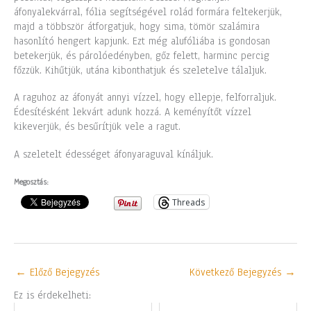
áfonyalekvárral, fólia segítségével rolád formára feltekerjük,
majd a többször átforgatjuk, hogy sima, tömör szalámira
hasonlító hengert kapjunk. Ezt még alufóliába is gondosan
betekerjük, és párolóedényben, gőz felett, harminc percig
főzzük. Kihűtjük, utána kibonthatjuk és szeletelve tálaljuk.
A raguhoz az áfonyát annyi vízzel, hogy ellepje, felforraljuk.
Édesítésként lekvárt adunk hozzá. A keményítőt vízzel
kikeverjük, és besűrítjük vele a ragut.
A szeletelt édességet áfonyaraguval kínáljuk.
Megosztás:
Threads
←
Előző Bejegyzés
Következő Bejegyzés
→
Ez is érdekelheti: