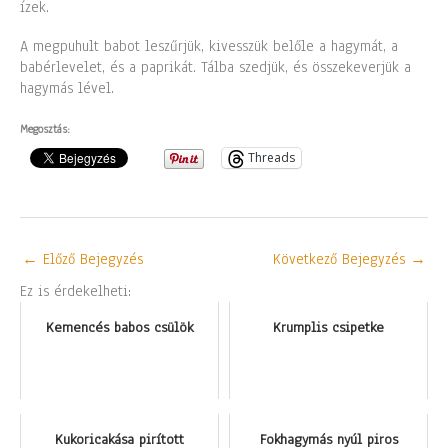
ízek.
A megpuhult babot leszűrjük, kivesszük belőle a hagymát, a
babérlevelet, és a paprikát. Tálba szedjük, és összekeverjük a
hagymás lével.
Megosztás:
Threads
←
Előző Bejegyzés
Következő Bejegyzés
→
Ez is érdekelheti:
Kemencés babos csülök
Krumplis csipetke
Kukoricakása pirított
Fokhagymás nyúl piros