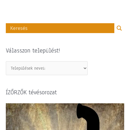
Válasszon települést!
ÍZŐRZŐK tévésorozat