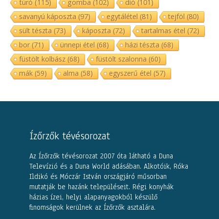
túró
(115)
gomba
(102)
dió
(101)
savanyú káposzta
(97)
egytálétel
(81)
tejföl
(80)
sült tészta
(73)
káposzta
(72)
tartalmas étel
(72)
bor
(71)
ünnepi étel
(68)
házi tészta
(68)
füstölt kolbász
(68)
füstölt szalonna
(60)
mák
(59)
alma
(58)
egyszerű étel
(57)
Ízőrzők tévésorozat
Az Ízőrzők tévésorozat 2007 óta látható a Duna
Televízió és a Duna World adásában. Alkotóik, Róka
Ildikó és Móczár István országjáró műsorban
mutatják be hazánk településeit. Régi konyhák
házias ízei, helyi alapanyagokból készülő
finomságok kerülnek az Ízőrzők asztalára.