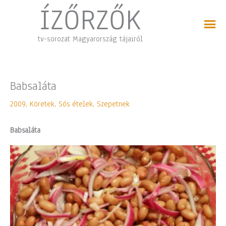
Skip
ÍZŐRZŐK
to
content
tv-sorozat Magyarország tájairól
Babsaláta
2009
,
Köretek
,
Sós ételek
,
Szepetnek
Babsaláta