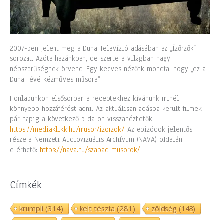
2007-ben jelent meg a Duna Televízió adásában az „Ízőrzők”
sorozat. Azóta hazánkban, de szerte a világban nagy
népszerűségnek örvend. Egy kedves nézőnk mondta, hogy „ez a
Duna Tévé kézműves műsora”.
Honlapunkon elsősorban a receptekhez kívánunk minél
könnyebb hozzáférést adni. Az aktuálisan adásba került filmek
pár napig a következő oldalon visszanézhetők:
https://mediaklikk.hu/musor/izorzok/
Az epizódok jelentős
része a Nemzeti Audiovizuális Archívum (NAVA) oldalán
elérhető:
https://nava.hu/szabad-musorok/
Címkék
krumpli
(314)
kelt tészta
(281)
zöldség
(143)