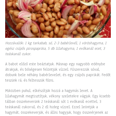
Hozzávalók: 1 kg tarkabab, só, 2-3 babérlevél, 1 vöröshagyma, 1
egész csípős pirospaprika, 5 db lilahagyma, 1 evőkanál ecet, 3
teáskanál cukor.
A babot előző este beáztatjuk. Másnap egy nagyobb edénybe
átrakjuk, és bőségesen felöntjük vízzel. Fűszerezzük sóval,
dobunk bele néhány babérlevelet, és egy csípős paprikát. Fedőt
teszünk rá, és feltesszük főzni.
Miközben puhul, elkészítjük hozzá a hagymás levet. A
lilahagymát megtisztítjuk, vékony szeletekre vágjuk. Egy kisebb
tálban összekeverünk 2 teáskanál sót 1 evőkanál ecettel, 3
teáskanál cukorral, és 2 dl hideg vízzel. Ezzel leöntjük a
hagymát, összekeverjük, és állni hagyjuk, hogy összeérjenek az