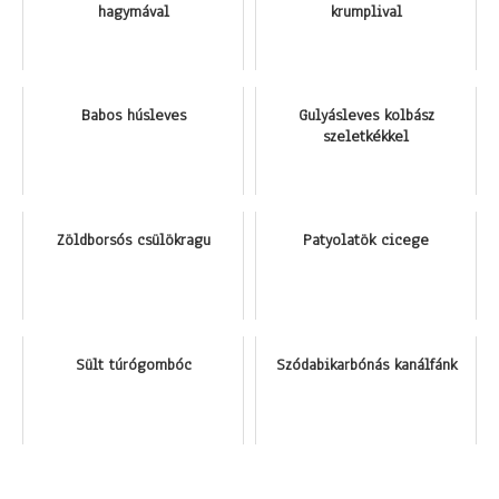
hagymával
krumplival
Babos húsleves
Gulyásleves kolbász
szeletkékkel
Zöldborsós csülökragu
Patyolatök cicege
Sült túrógombóc
Szódabikarbónás kanálfánk