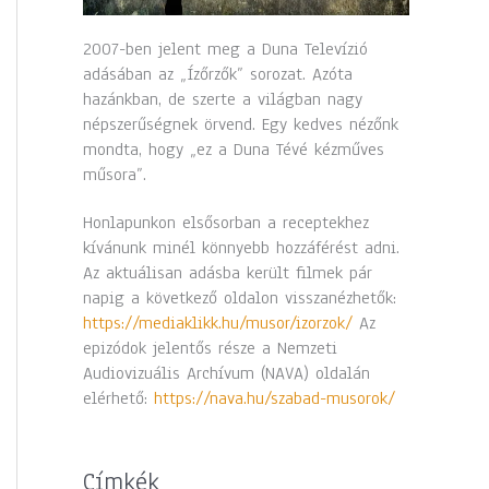
2007-ben jelent meg a Duna Televízió
adásában az „Ízőrzők” sorozat. Azóta
hazánkban, de szerte a világban nagy
népszerűségnek örvend. Egy kedves nézőnk
mondta, hogy „ez a Duna Tévé kézműves
műsora”.
Honlapunkon elsősorban a receptekhez
kívánunk minél könnyebb hozzáférést adni.
Az aktuálisan adásba került filmek pár
napig a következő oldalon visszanézhetők:
https://mediaklikk.hu/musor/izorzok/
Az
epizódok jelentős része a Nemzeti
Audiovizuális Archívum (NAVA) oldalán
elérhető:
https://nava.hu/szabad-musorok/
Címkék