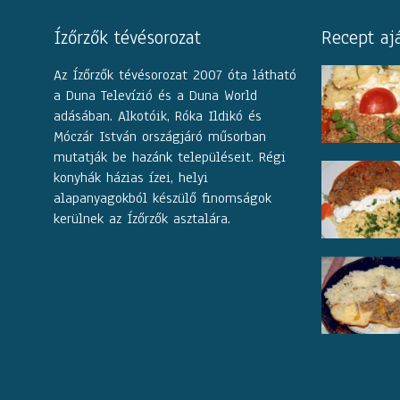
Ízőrzők tévésorozat
Recept aj
Az Ízőrzők tévésorozat 2007 óta látható
a Duna Televízió és a Duna World
adásában. Alkotóik, Róka Ildikó és
Móczár István országjáró műsorban
mutatják be hazánk településeit. Régi
konyhák házias ízei, helyi
alapanyagokból készülő finomságok
kerülnek az Ízőrzők asztalára.