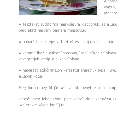
Alaposa
vágjuk,
pihente
A tésztákat sütőforma nagyságúra kisodorjuk, és a la
perc alatt halvány barnára megsütjük.
A habaráshoz a tejet a liszttel és a tojásokkal simára 
A karamellhez a cukrot lábasban, lassú tűzön felolvaszt
kevergetjük, amíg a cukor elolvad.
A habarást szűrőkanálon keresztül engedjük bele. Türel
a lapok közül.
Még forrón megtöltjük vele a süteményt, és másnapig 
Tetejét meg lehet szórni porcukorral, de cukormázat is
Szeletekre vágva kínáljuk.