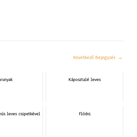
Következő Bejegyzés
→
arunyak
Káposztalé leves
hús leves csipetkével
Flódni