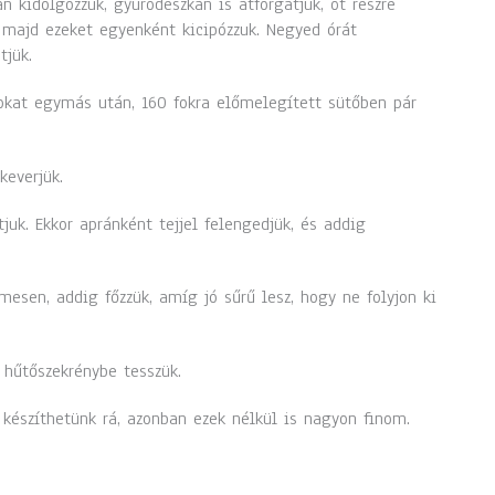
n kidolgozzuk, gyúródeszkán is átforgatjuk, öt részre
 majd ezeket egyenként kicipózzuk. Negyed órát
tjük.
pokat egymás után, 160 fokra előmelegített sütőben pár
keverjük.
juk. Ekkor apránként tejjel felengedjük, és addig
mesen, addig főzzük, amíg jó sűrű lesz, hogy ne folyjon ki
hűtőszekrénybe tesszük.
 készíthetünk rá, azonban ezek nélkül is nagyon finom.