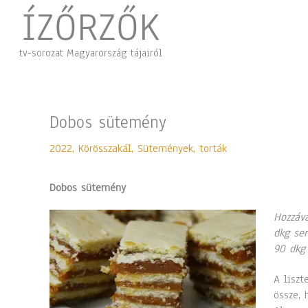
Skip
ÍZŐRZŐK
to
content
tv-sorozat Magyarország tájairól
Dobos sütemény
2022
,
Körösszakál
,
Sütemények, torták
Dobos sütemény
Hozzáva
dkg ser
90 dkg 
A liszte
össze, 