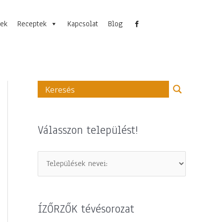
nek
Receptek
Kapcsolat
Blog
Válasszon települést!
ÍZŐRZŐK tévésorozat