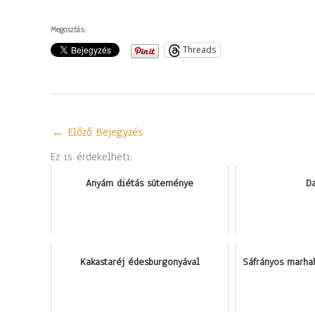
Megosztás:
Threads
←
Előző Bejegyzés
Ez is érdekelheti:
Anyám diétás süteménye
D
Kakastaréj édesburgonyával
Sáfrányos marha