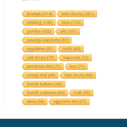
krumpli
(314)
kelt tészta
(281)
zöldség
(143)
túró
(115)
gomba
(102)
dió
(101)
savanyú káposzta
(97)
egytálétel
(81)
tejföl
(80)
sült tészta
(73)
káposzta
(72)
tartalmas étel
(72)
bor
(71)
ünnepi étel
(68)
házi tészta
(68)
füstölt kolbász
(68)
füstölt szalonna
(60)
mák
(59)
alma
(58)
egyszerű étel
(57)