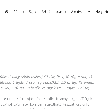
Rólunk
Sajtó
Aktuális adások
Archívum
Helyszí
lók: (1 nagy sütőtepsihez) 60 dkg liszt, 10 dkg cukor, 15
tészsír, 1 tojás, 1 csomag szalalkáli, 2,5 dl tej. Karamell:
cukor, 5 dl tej. Habarék: 25 dkg liszt, 2 tojás, 5 dl tej.
t, cukrot, zsírt, tojást és szalalkálit annyi tejjel állítjuk
hogy jól gyúrható, könnyen alakítható tésztát kapjunk.