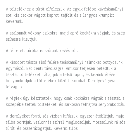
A töltelékhez a túrót elfelezzük. Az egyik felébe kávéskanálnyi
sót, kis csokor vágott kaprot, tejfölt és a langyos krumplit
keverünk.
A szalonnát vékony csíkokra, majd apró kockákra vágjuk, és szép
színesre kisütjük.
A félretett túróba is szórunk kevés sót.
A kisodort tészta alsó felére teáskanálnyi halmokat pöttyözünk
egymástól két centi távolságra. Amikor teljesen befedtük a
tésztát töltelékkel, ráhajtjuk a felső lapot, és kezünk élével
benyomkodjuk a töltelékek közötti sorokat. Derelyevágóval
felvágjuk.
A régiek úgy készítették, hogy csak kockákra vágták a tésztát, a
közepébe tettek tölteléket, és sarkosan felhajtva lenyomkodták.
A derelyéket forró, sós vízben kifőzzük, egyszer átöblítjük, majd
tálba borítjuk. Szalonnás zsírral meglocsoljuk, morzsolunk rá sós
túrót, és összerázogatjuk. Keverni tilos!