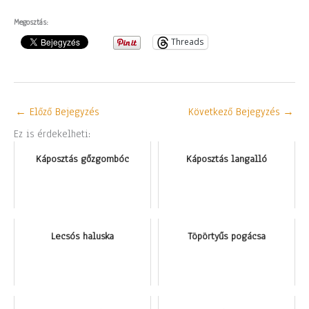
Megosztás:
Threads
←
Előző Bejegyzés
Következő Bejegyzés
→
Ez is érdekelheti:
Káposztás gőzgombóc
Káposztás langalló
Lecsós haluska
Töpörtyűs pogácsa