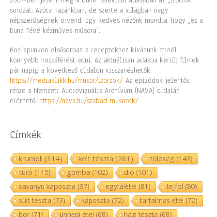
2007-ben jelent meg a Duna Televízió adásában az „Ízőrzők”
sorozat. Azóta hazánkban, de szerte a világban nagy
népszerűségnek örvend. Egy kedves nézőnk mondta, hogy „ez a
Duna Tévé kézműves műsora”.
Honlapunkon elsősorban a receptekhez kívánunk minél
könnyebb hozzáférést adni. Az aktuálisan adásba került filmek
pár napig a következő oldalon visszanézhetők:
https://mediaklikk.hu/musor/izorzok/
Az epizódok jelentős
része a Nemzeti Audiovizuális Archívum (NAVA) oldalán
elérhető:
https://nava.hu/szabad-musorok/
Címkék
krumpli
(314)
kelt tészta
(281)
zöldség
(143)
túró
(115)
gomba
(102)
dió
(101)
savanyú káposzta
(97)
egytálétel
(81)
tejföl
(80)
sült tészta
(73)
káposzta
(72)
tartalmas étel
(72)
bor
(71)
ünnepi étel
(68)
házi tészta
(68)