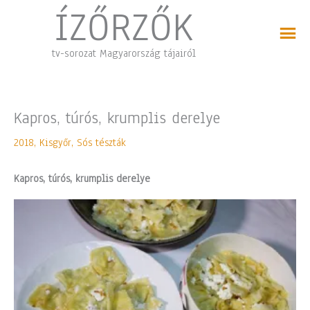
Skip
ÍZŐRZŐK
to
content
tv-sorozat Magyarország tájairól
Kapros, túrós, krumplis derelye
2018
,
Kisgyőr
,
Sós tészták
Kapros, túrós, krumplis derelye