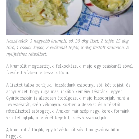
Hozzávalók: 3 nagyobb krumpli, só, 30 dkg liszt, 2 tojás, 25 dkg
túró, 1 csokor kapor, 2 evőkanál tejföl, 8 dkg füstölt szalonna. A
nyújtáshoz rétesliszt.
A krumplit megtisztítjuk, felkockázzuk, majd egy teáskanál sóval
ízesített vízben feltesszük főzni.
A lisztet tálba borítjuk. Hozzáadunk csipetnyi sót, két tojást, és
annyi vizet, hogy rugalmas, inkább kemény tésztánk legyen.
Gyúródeszkán is alaposan átdolgozzuk, majd kisodorjuk, mint a
levestésztát, szép vékonyra. Közben a deszkát és a tésztát
rétesliszttel szórogatjuk. Amikor már szép nagy, kerek formánk
van, felhajtjuk, a felénél bejelöljük és visszahajtjuk.
A krumplit áttörjük, egy kávéskanál sóval megszórva hűlni
hagyjuk.