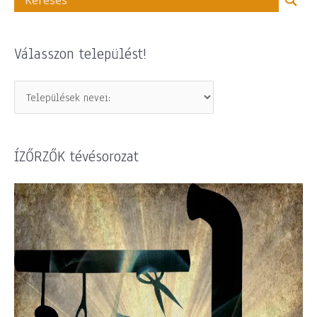
Válasszon települést!
ÍZŐRZŐK tévésorozat