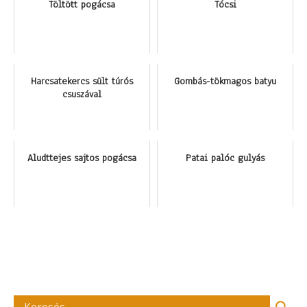
Töltött pogácsa
Tócsi
Harcsatekercs sült túrós
Gombás-tökmagos batyu
csuszával
Aludttejes sajtos pogácsa
Patai palóc gulyás