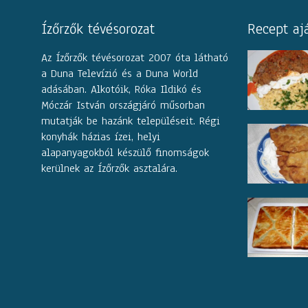
Ízőrzők tévésorozat
Recept aj
Az Ízőrzők tévésorozat 2007 óta látható
a Duna Televízió és a Duna World
adásában. Alkotóik, Róka Ildikó és
Móczár István országjáró műsorban
mutatják be hazánk településeit. Régi
konyhák házias ízei, helyi
alapanyagokból készülő finomságok
kerülnek az Ízőrzők asztalára.