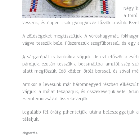
Négy li
a forró
vesszük, és éppen csak gyöngyözve főzzük tovább. Ezze
A zöldségeket megtisztítjuk. A vöröshagymát, fokhagym
vágva tesszük bele. Fűszerezzük szegfűborssal, és egy 
A sárgarépát is karikákra vágjuk, de ezt először a zsír
pároljuk, ezután tesszük a becsináltba, amitől szép szí
alatt megfőzzük. Idő közben őrölt borssal, és sóval még
Amikor a levesünk már háromnegyed részben elkészült,
vágjuk, a májat lekaparjuk, és összekeverjük vele. Adunk
zsemlemorzsával összekeverjük.
Legalább fél óráig pihentetjük, utána beleszaggatjuk 
tálaljuk.
Megosztás: