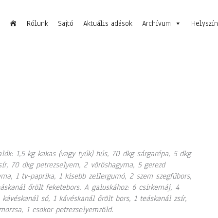
Rólunk
Sajtó
Aktuális adások
Archívum
Helyszí
lók: 1,5 kg kakas (vagy tyúk) hús, 70 dkg sárgarépa, 5 dkg
sír, 70 dkg petrezselyem, 2 vöröshagyma, 5 gerezd
ma, 1 tv-paprika, 1 kisebb zellergumó, 2 szem szegfűbors,
eáskanál őrölt feketebors. A galuskához: 6 csirkemáj, 4
1 kávéskanál só, 1 kávéskanál őrölt bors, 1 teáskanál zsír,
orzsa, 1 csokor petrezselyemzöld.