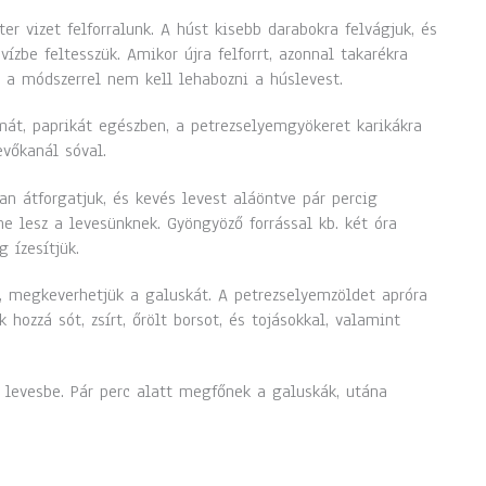
ter vizet felforralunk. A húst kisebb darabokra felvágjuk, és
 vízbe feltesszük. Amikor újra felforrt, azonnal takarékra
l a módszerrel nem kell lehabozni a húslevest.
át, paprikát egészben, a petrezselyemgyökeret karikákra
evőkanál sóval.
ban átforgatjuk, és kevés levest aláöntve pár percig
ne lesz a levesünknek. Gyöngyöző forrással kb. két óra
 ízesítjük.
 megkeverhetjük a galuskát. A petrezselyemzöldet apróra
 hozzá sót, zsírt, őrölt borsot, és tojásokkal, valamint
a levesbe. Pár perc alatt megfőnek a galuskák, utána