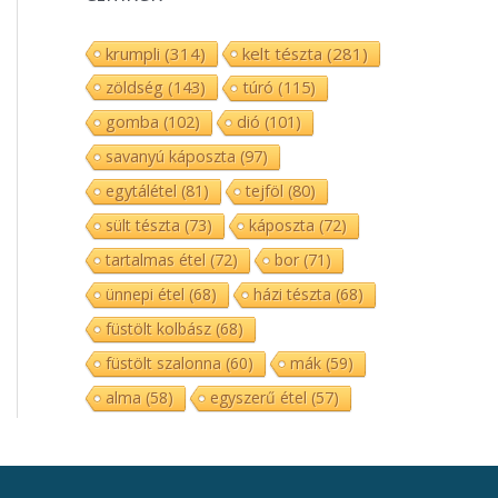
krumpli
(314)
kelt tészta
(281)
zöldség
(143)
túró
(115)
gomba
(102)
dió
(101)
savanyú káposzta
(97)
egytálétel
(81)
tejföl
(80)
sült tészta
(73)
káposzta
(72)
tartalmas étel
(72)
bor
(71)
ünnepi étel
(68)
házi tészta
(68)
füstölt kolbász
(68)
füstölt szalonna
(60)
mák
(59)
alma
(58)
egyszerű étel
(57)