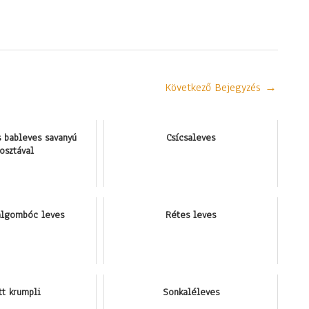
Következő Bejegyzés
→
 bableves savanyú
Csícsaleves
osztával
algombóc leves
Rétes leves
tt krumpli
Sonkaléleves