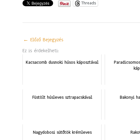
Threads
←
Előző Bejegyzés
Ez is érdekelheti:
Kacsacomb dusnoki húsos káposztával
Paradicsomos
káp
Füstölt húsleves sztrapacskával
Bakonyi h
Nagydobosi sütőtök krémleves
Rako