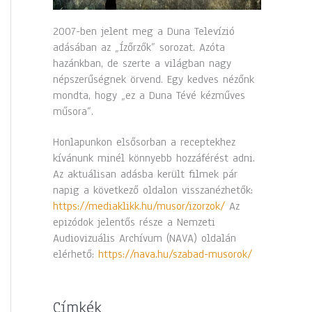
2007-ben jelent meg a Duna Televízió
adásában az „Ízőrzők” sorozat. Azóta
hazánkban, de szerte a világban nagy
népszerűségnek örvend. Egy kedves nézőnk
mondta, hogy „ez a Duna Tévé kézműves
műsora”.
Honlapunkon elsősorban a receptekhez
kívánunk minél könnyebb hozzáférést adni.
Az aktuálisan adásba került filmek pár
napig a következő oldalon visszanézhetők:
https://mediaklikk.hu/musor/izorzok/
Az
epizódok jelentős része a Nemzeti
Audiovizuális Archívum (NAVA) oldalán
elérhető:
https://nava.hu/szabad-musorok/
Címkék