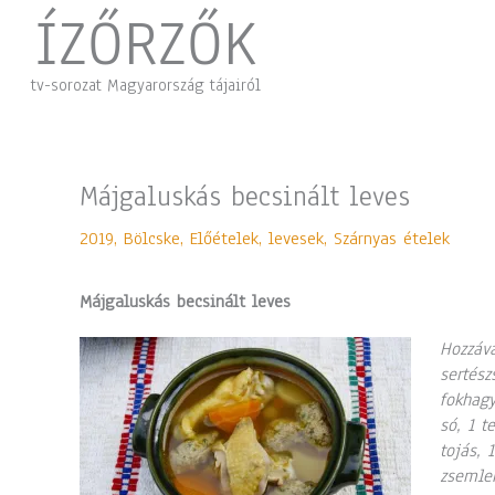
Skip
ÍZŐRZŐK
to
content
tv-sorozat Magyarország tájairól
Májgaluskás becsinált leves
2019
,
Bölcske
,
Előételek, levesek
,
Szárnyas ételek
Májgaluskás becsinált leves
Hozzáva
sertész
fokhagy
só, 1 t
tojás, 
zsemlem