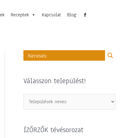
nek
Receptek
Kapcsolat
Blog
Válasszon települést!
ÍZŐRZŐK tévésorozat