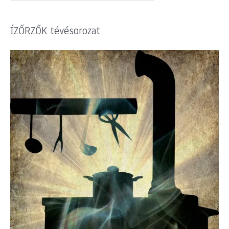
ÍZŐRZŐK tévésorozat