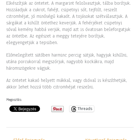
Elkészítjük az öntetet. A margarint felolvasztjuk, tálba borítjuk.
Hozzáadjuk a cukrot, fahéjt, csipetnyi sót, tejfölt, reszelt
citromhéjat, jó minőségű kakaót. A tojásokat szétválasztjuk. A
sárgákat a kihűlt öntethez keverjük. A fehérjéket csipetnyi
sóval kemény habbá verjük, majd azt is óvatosan beleforgatjuk
az öntetbe. Az egészet a meggy tetejére borítjuk,
elegyengetjük a tepsiben.
Előmelegített sütőben harminc percig sütjük, hagyjuk kihűlni,
utána porcukorral megszórjuk, nagyobb kockákra, majd
háromszögekre vágjuk.
Az öntetet kakaó helyett mákkal, vagy dióval is készíthetjük,
akkor lehet hozzá több citromhéjat reszelni.
Megosztás:
Threads