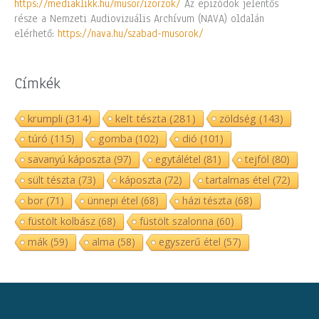
https://mediaklikk.hu/musor/izorzok/
Az epizódok jelentős
része a Nemzeti Audiovizuális Archívum (NAVA) oldalán
elérhető:
https://nava.hu/szabad-musorok/
Címkék
krumpli
(314)
kelt tészta
(281)
zöldség
(143)
túró
(115)
gomba
(102)
dió
(101)
savanyú káposzta
(97)
egytálétel
(81)
tejföl
(80)
sült tészta
(73)
káposzta
(72)
tartalmas étel
(72)
bor
(71)
ünnepi étel
(68)
házi tészta
(68)
füstölt kolbász
(68)
füstölt szalonna
(60)
mák
(59)
alma
(58)
egyszerű étel
(57)