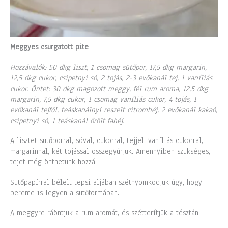
Meggyes csurgatott pite
Hozzávalók: 50 dkg liszt, 1 csomag sütőpor, 17,5 dkg margarin,
12,5 dkg cukor, csipetnyi só, 2 tojás, 2-3 evőkanál tej, 1 vaníliás
cukor. Öntet: 30 dkg magozott meggy, fél rum aroma, 12,5 dkg
margarin, 7,5 dkg cukor, 1 csomag vaníliás cukor, 4 tojás, 1
evőkanál tejföl, teáskanálnyi reszelt citromhéj, 2 evőkanál kakaó,
csipetnyi só, 1 teáskanál őrölt fahéj.
A lisztet sütőporral, sóval, cukorral, tejjel, vaníliás cukorral,
margarinnal, két tojással összegyúrjuk. Amennyiben szükséges,
tejet még önthetünk hozzá.
Sütőpapírral bélelt tepsi aljában szétnyomkodjuk úgy, hogy
pereme is legyen a sütőformában.
A meggyre ráöntjük a rum aromát, és szétterítjük a tésztán.