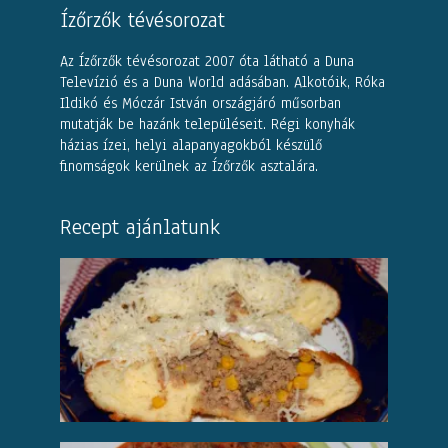
Ízőrzők tévésorozat
Az Ízőrzők tévésorozat 2007 óta látható a Duna
Televízió és a Duna World adásában. Alkotóik, Róka
Ildikó és Móczár István országjáró műsorban
mutatják be hazánk településeit. Régi konyhák
házias ízei, helyi alapanyagokból készülő
finomságok kerülnek az Ízőrzők asztalára.
Recept ajánlatunk