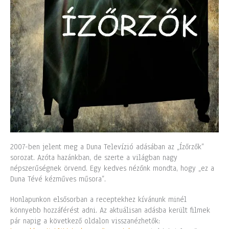
2007-ben jelent meg a Duna Televízió adásában az „Ízőrzők”
sorozat. Azóta hazánkban, de szerte a világban nagy
népszerűségnek örvend. Egy kedves nézőnk mondta, hogy „ez a
Duna Tévé kézműves műsora”.
Honlapunkon elsősorban a receptekhez kívánunk minél
könnyebb hozzáférést adni. Az aktuálisan adásba került filmek
pár napig a következő oldalon visszanézhetők: