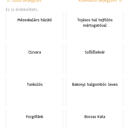
←
Előző Bejegyzés
Következő Bejegyzés
→
Ez is érdekelheti:
Mézeskalács házikó
Tojásos hal tejfölös
mártogatóval
Cicvara
Szőlőlekvár
Tunkolós
Bakonyi halgombóc leves
Forgófánk
Borzas Kata