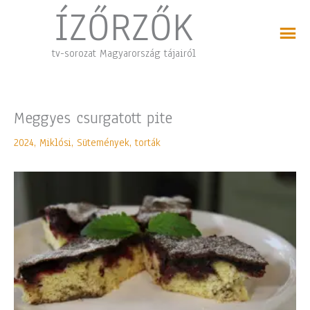
Skip
ÍZŐRZŐK
to
content
tv-sorozat Magyarország tájairól
Meggyes csurgatott pite
2024
,
Miklósi
,
Sütemények, torták