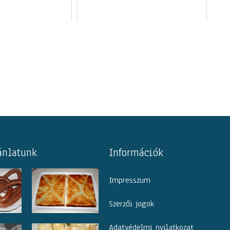
ánlatunk
Információk
Impresszum
Szerzői jogok
Adatvédelmi nyilatkozat