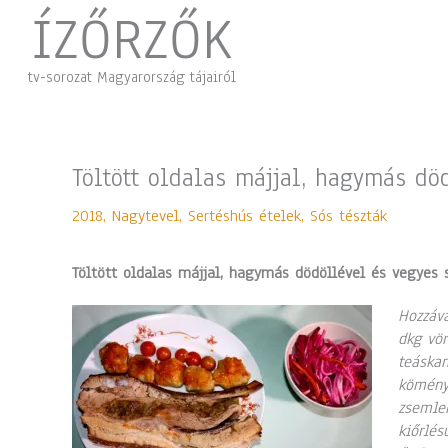
Skip
ÍZŐRZŐK
to
content
tv-sorozat Magyarország tájairól
Töltött oldalas májjal, hagymás dö
2018
,
Nagytevel
,
Sertéshús ételek
,
Sós tészták
Töltött oldalas májjal, hagymás dödöllével és vegyes 
Hozzáva
dkg vör
teáskan
kömény,
zsemlem
kiőrlés