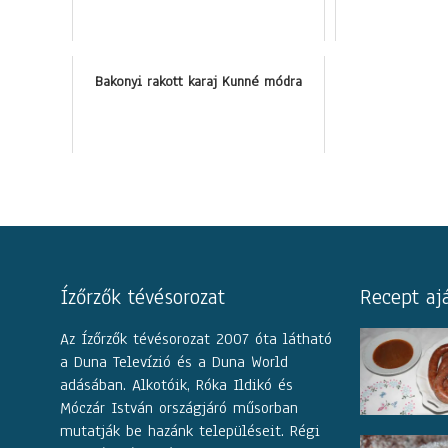
Bakonyi rakott karaj Kunné módra
Ízőrzők tévésorozat
Recept aj
Az Ízőrzők tévésorozat 2007 óta látható
a Duna Televízió és a Duna World
adásában. Alkotóik, Róka Ildikó és
Móczár István országjáró műsorban
mutatják be hazánk településeit. Régi