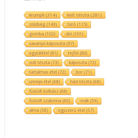
krumpli
(314)
kelt tészta
(281)
zöldség
(143)
túró
(115)
gomba
(102)
dió
(101)
savanyú káposzta
(97)
egytálétel
(81)
tejföl
(80)
sült tészta
(73)
káposzta
(72)
tartalmas étel
(72)
bor
(71)
ünnepi étel
(68)
házi tészta
(68)
füstölt kolbász
(68)
füstölt szalonna
(60)
mák
(59)
alma
(58)
egyszerű étel
(57)