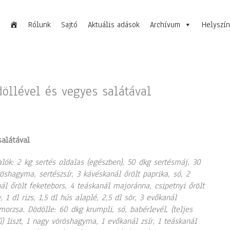
Rólunk
Sajtó
Aktuális adások
Archívum
Helyszí
döllével és vegyes salátával
salátával
lók: 2 kg sertés oldalas (egészben), 50 dkg sertésmáj, 30
öshagyma, sertészsír, 3 kávéskanál őrölt paprika, só, 2
ál őrölt feketebors, 4 teáskanál majoránna, csipetnyi őrölt
 1 dl rizs, 1,5 dl hús alaplé, 2,5 dl sör, 3 evőkanál
orzsa. Dödölle: 60 dkg krumpli, só, babérlevél, (teljes
ű) liszt, 1 nagy vöröshagyma, 1 evőkanál zsír, 1 teáskanál