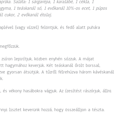
aprika. Saláta: 1 sárgarépa, 1 karalábé, 1 cékla, 1
gyma, 1 teáskanál só, 1 evőkanál 10%-os ecet, 1 púpos
l cukor, 2 evőkanál étolaj.
laplével (vagy vízzel) felöntjük, és fedő alatt puhára
megfőzzük.
zsíron lepirítjuk, közben enyhén sózzuk. A májat
tt hagymához keverjük. Két teáskanál őrölt borssal,
ve gyorsan átsütjük. A tűzről félrehúzva három kávéskanál
k.
, és vékony hasábokra vágjuk. Az ízesítést rászórjuk, állni
nyi lisztet keverünk hozzá, hogy összeálljon a tészta.