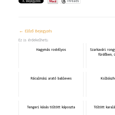
Threads
←
Előző Bejegyzés
Ez is érdekelheti:
Hagymás rostélyos
Szarkavári rong
fürdőben, 
Rácalmási arató bableves
Kolbászh
Tengeri kásás töltött káposzta
Töltött kara