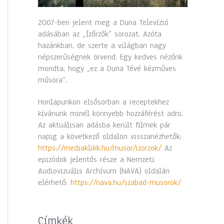
2007-ben jelent meg a Duna Televízió
adásában az „Ízőrzők” sorozat. Azóta
hazánkban, de szerte a világban nagy
népszerűségnek örvend. Egy kedves nézőnk
mondta, hogy „ez a Duna Tévé kézműves
műsora”.
Honlapunkon elsősorban a receptekhez
kívánunk minél könnyebb hozzáférést adni.
Az aktuálisan adásba került filmek pár
napig a következő oldalon visszanézhetők:
https://mediaklikk.hu/musor/izorzok/
Az
epizódok jelentős része a Nemzeti
Audiovizuális Archívum (NAVA) oldalán
elérhető:
https://nava.hu/szabad-musorok/
Címkék