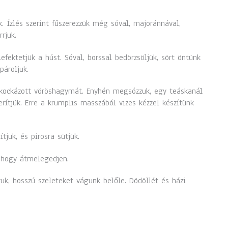
. Ízlés szerint fűszerezzük még sóval, majoránnával,
rjuk.
efektetjük a húst. Sóval, borssal bedörzsöljük, sört öntünk
pároljuk.
lkockázott vöröshagymát. Enyhén megsózzuk, egy teáskanál
erítjük. Erre a krumplis masszából vizes kézzel készítünk
juk, és pirosra sütjük.
, hogy átmelegedjen.
uk, hosszú szeleteket vágunk belőle. Dödöllét és házi