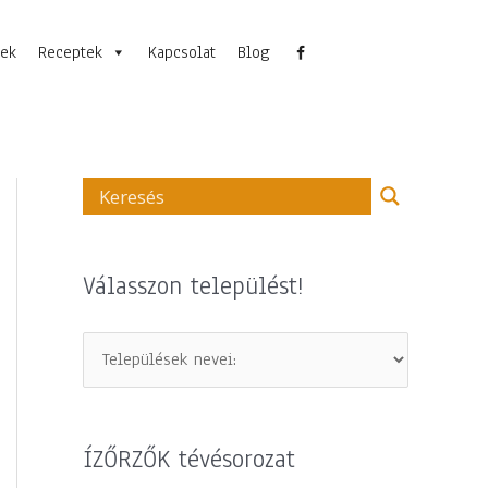
nek
Receptek
Kapcsolat
Blog
Válasszon települést!
ÍZŐRZŐK tévésorozat