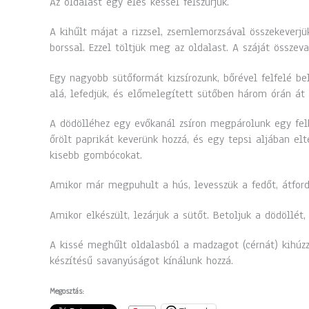
Az oldalast egy éles késsel felszúrjuk.
A kihűlt májat a rizzsel, zsemlemorzsával összekeverjük
borssal. Ezzel töltjük meg az oldalast. A száját összevar
Egy nagyobb sütőformát kizsírozunk, bőrével felfelé bel
alá, lefedjük, és előmelegített sütőben három órán át 
A dödölléhez egy evőkanál zsíron megpárolunk egy fe
őrölt paprikát keverünk hozzá, és egy tepsi aljában elt
kisebb gombócokat.
Amikor már megpuhult a hús, levesszük a fedőt, átfordít
Amikor elkészült, lezárjuk a sütőt. Betoljuk a dödöllét
A kissé meghűlt oldalasból a madzagot (cérnát) kihúzz
készítésű savanyúságot kínálunk hozzá.
Megosztás: