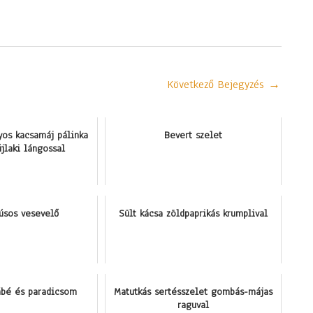
Következő Bejegyzés
→
yos kacsamáj pálinka
Bevert szelet
újlaki lángossal
úsos vesevelő
Sült kácsa zöldpaprikás krumplival
lábé és paradicsom
Matutkás sertésszelet gombás-májas
raguval