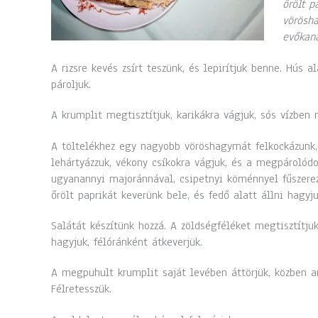
őrölt p
vörösha
evőkaná
A rizsre kevés zsírt teszünk, és lepirítjuk benne. Hús a
pároljuk.
A krumplit megtisztítjuk, karikákra vágjuk, sós vízben 
A töltelékhez egy nagyobb vöröshagymát felkockázunk, 
lehártyázzuk, vékony csíkokra vágjuk, és a megpárolódo
ugyanannyi majoránnával, csipetnyi köménnyel fűszerez
őrölt paprikát keverünk bele, és fedő alatt állni hagyju
Salátát készítünk hozzá. A zöldségféléket megtisztítjuk
hagyjuk, félóránként átkeverjük.
A megpuhult krumplit saját levében áttörjük, közben an
Félretesszük.