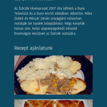
Az Ízőrzők tévésorozat 2007 óta látható a Duna
Televízió és a Duna World adásában. Alkotóik, Róka
Ildikó és Móczár István országjáró műsorban
mutatják be hazánk településeit. Régi konyhák
házias ízei, helyi alapanyagokból készülő
finomságok kerülnek az Ízőrzők asztalára.
Recept ajánlatunk