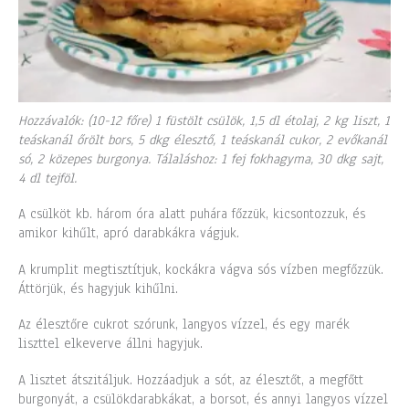
Hozzávalók: (10-12 főre) 1 füstölt csülök, 1,5 dl étolaj, 2 kg liszt, 1
teáskanál őrölt bors, 5 dkg élesztő, 1 teáskanál cukor, 2 evőkanál
só, 2 közepes burgonya. Tálaláshoz: 1 fej fokhagyma, 30 dkg sajt,
4 dl tejföl.
A csülköt kb. három óra alatt puhára főzzük, kicsontozzuk, és
amikor kihűlt, apró darabkákra vágjuk.
A krumplit megtisztítjuk, kockákra vágva sós vízben megfőzzük.
Áttörjük, és hagyjuk kihűlni.
Az élesztőre cukrot szórunk, langyos vízzel, és egy marék
liszttel elkeverve állni hagyjuk.
A lisztet átszitáljuk. Hozzáadjuk a sót, az élesztőt, a megfőtt
burgonyát, a csülökdarabkákat, a borsot, és annyi langyos vízzel