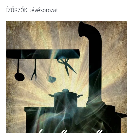
ÍZŐRZŐK tévésorozat