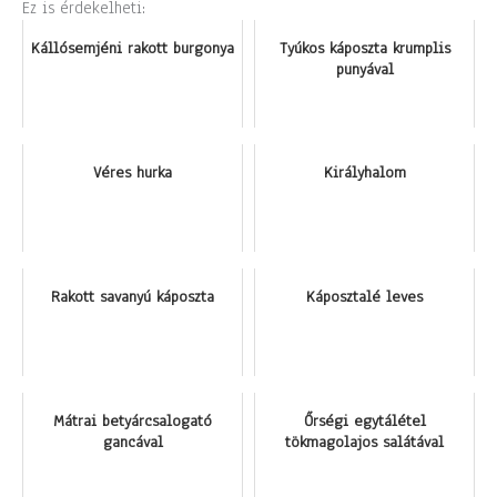
Ez is érdekelheti:
Kállósemjéni rakott burgonya
Tyúkos káposzta krumplis
punyával
Véres hurka
Királyhalom
Rakott savanyú káposzta
Káposztalé leves
Mátrai betyárcsalogató
Őrségi egytálétel
gancával
tökmagolajos salátával