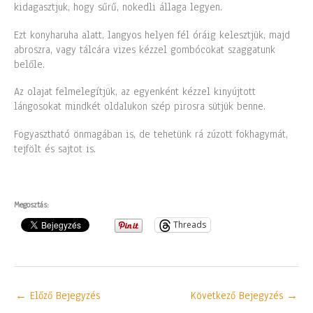
kidagasztjuk, hogy sűrű, nokedli állaga legyen.
Ezt konyharuha alatt, langyos helyen fél óráig kelesztjük, majd
abroszra, vagy tálcára vizes kézzel gombócokat szaggatunk
belőle.
Az olajat felmelegítjük, az egyenként kézzel kinyújtott
lángosokat mindkét oldalukon szép pirosra sütjük benne.
Fogyasztható önmagában is, de tehetünk rá zúzott fokhagymát,
tejfölt és sajtot is.
Megosztás:
Threads
←
Előző Bejegyzés
Következő Bejegyzés
→