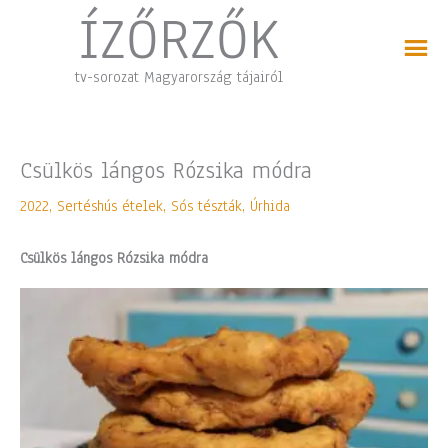
Skip
ÍZŐRZŐK
to
content
tv-sorozat Magyarország tájairól
Csülkös lángos Rózsika módra
2022
,
Sertéshús ételek
,
Sós tészták
,
Úrhida
Csülkös lángos Rózsika módra