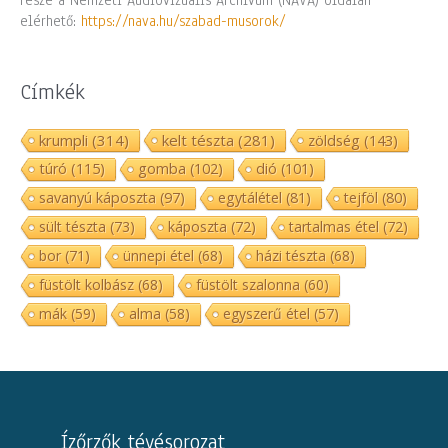
része a Nemzeti Audiovizuális Archívum (NAVA) oldalán
elérhető:
https://nava.hu/szabad-musorok/
Címkék
krumpli
(314)
kelt tészta
(281)
zöldség
(143)
túró
(115)
gomba
(102)
dió
(101)
savanyú káposzta
(97)
egytálétel
(81)
tejföl
(80)
sült tészta
(73)
káposzta
(72)
tartalmas étel
(72)
bor
(71)
ünnepi étel
(68)
házi tészta
(68)
füstölt kolbász
(68)
füstölt szalonna
(60)
mák
(59)
alma
(58)
egyszerű étel
(57)
Ízőrzők tévésorozat