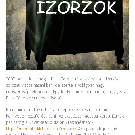
2007-ben jelent meg a Duna Televízió adásában az „Ízőrzők”
sorozat. Azóta hazánkban, de szerte a világban nagy
népszerűségnek örvend. Egy kedves nézőnk mondta, hogy „ez a
Duna Tévé kézműves műsora”.
Honlapunkon elsősorban a receptekhez kívánunk minél
könnyebb hozzáférést adni. Az aktuálisan adásba került filmek
pár napig a következő oldalon visszanézhetők:
https://mediaklikk.hu/musor/izorzok/
Az epizódok jelentős