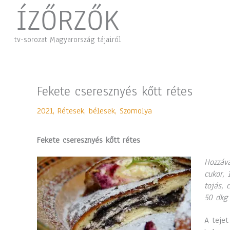
Skip
ÍZŐRZŐK
to
content
tv-sorozat Magyarország tájairól
Fekete cseresznyés kőtt rétes
2021
,
Rétesek, bélesek
,
Szomolya
Fekete cseresznyés kőtt rétes
Hozzáva
cukor, 
tojás, 
50 dkg 
A tejet