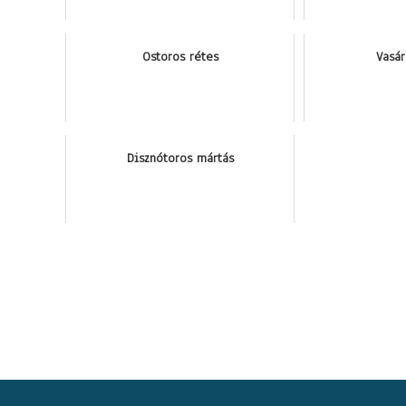
Ostoros rétes
Vasá
Disznótoros mártás