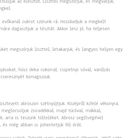
zsoljuk az élesztőt. Liszttel megszórjuk, és megvárjuk,
gkel.
y evőkanál cukrot szórunk rá. Hozzáadjuk a megkelt
imára dagasztjuk a tésztát. Akkor lesz jó, ha teljesen
jüket megszórjuk liszttel, letakarjuk, és langyos helyen egy
jásokat, húsz deka cukorral, csipetnyi sóval, vaníliás
A cseresznyét kimagozzuk.
isztezett abroszon szétnyújtjuk. Középről kifelé vékonyra,
a meglocsoljuk zsiradékkal, majd túróval, mákkal,
k, arra is teszünk tölteléket. Abrosz segítségével
, és még abban is pihentetjük fél órát.