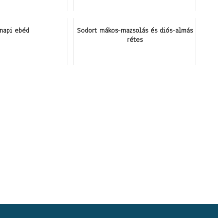
rnapi ebéd
Sodort mákos-mazsolás és diós-almás
rétes