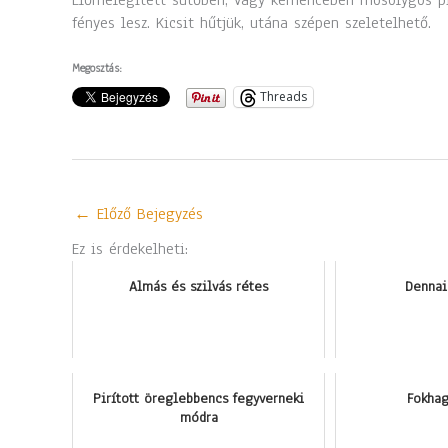
Előmelegített sütőben, vagy kemencében mosolygós piros
fényes lesz. Kicsit hűtjük, utána szépen szeletelhető.
Megosztás:
Threads
←
Előző Bejegyzés
Ez is érdekelheti:
Almás és szilvás rétes
Dennai
Pirított öreglebbencs fegyverneki
Fokhag
módra