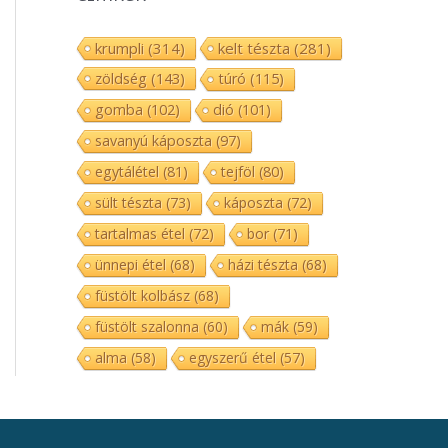
krumpli
(314)
kelt tészta
(281)
zöldség
(143)
túró
(115)
gomba
(102)
dió
(101)
savanyú káposzta
(97)
egytálétel
(81)
tejföl
(80)
sült tészta
(73)
káposzta
(72)
tartalmas étel
(72)
bor
(71)
ünnepi étel
(68)
házi tészta
(68)
füstölt kolbász
(68)
füstölt szalonna
(60)
mák
(59)
alma
(58)
egyszerű étel
(57)