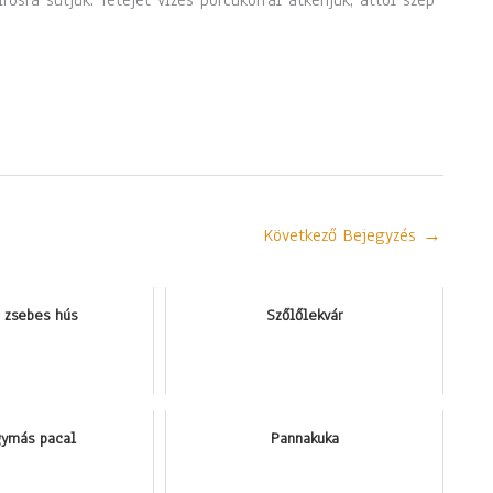
ra sütjük. Tetejét vizes porcukorral átkenjük, attól szép
Következő Bejegyzés
→
 zsebes hús
Szőlőlekvár
ymás pacal
Pannakuka