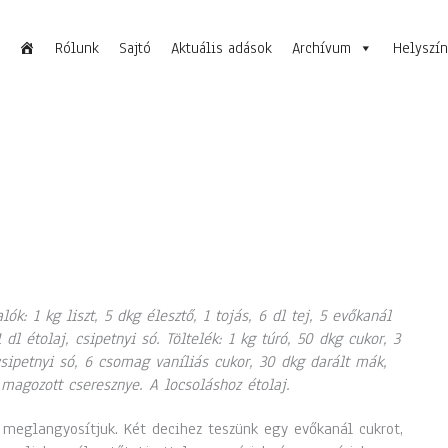
Rólunk
Sajtó
Aktuális adások
Archívum
Helyszí
lók: 1 kg liszt, 5 dkg élesztő, 1 tojás, 6 dl tej, 5 evőkanál
1 dl étolaj, csipetnyi só. Töltelék: 1 kg túró, 50 dkg cukor, 3
csipetnyi só, 6 csomag vaníliás cukor, 30 dkg darált mák,
magozott cseresznye. A locsoláshoz étolaj.
 meglangyosítjuk. Két decihez teszünk egy evőkanál cukrot,