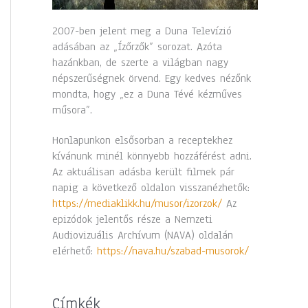
2007-ben jelent meg a Duna Televízió
adásában az „Ízőrzők” sorozat. Azóta
hazánkban, de szerte a világban nagy
népszerűségnek örvend. Egy kedves nézőnk
mondta, hogy „ez a Duna Tévé kézműves
műsora”.
Honlapunkon elsősorban a receptekhez
kívánunk minél könnyebb hozzáférést adni.
Az aktuálisan adásba került filmek pár
napig a következő oldalon visszanézhetők:
https://mediaklikk.hu/musor/izorzok/
Az
epizódok jelentős része a Nemzeti
Audiovizuális Archívum (NAVA) oldalán
elérhető:
https://nava.hu/szabad-musorok/
Címkék