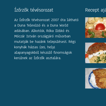
Ízőrzők tévésorozat
Recept aj
Az Ízőrzők tévésorozat 2007 óta látható
a Duna Televízió és a Duna World
adásában. Alkotóik, Róka Ildikó és
Móczár István országjáró műsorban
mutatják be hazánk településeit. Régi
konyhák házias ízei, helyi
alapanyagokból készülő finomságok
kerülnek az Ízőrzők asztalára.