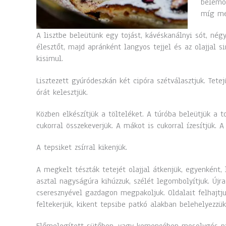
belemor
míg me
A lisztbe beleütünk egy tojást, kávéskanálnyi sót, nég
élesztőt, majd apránként langyos tejjel és az olajjal s
kisimul.
Lisztezett gyúródeszkán két cipóra szétválasztjuk. Tete
órát kelesztjük.
Közben elkészítjük a tölteléket. A túróba beleütjük a to
cukorral összekeverjük. A mákot is cukorral ízesítjük. 
A tepsiket zsírral kikenjük.
A megkelt tészták tetejét olajjal átkenjük, egyenként, l
asztal nagyságúra kihúzzuk, szélét legombolyítjuk. Újr
cseresznyével gazdagon megpakoljuk. Oldalait felhajtju
feltekerjük, kikent tepsibe patkó alakban belehelyezzük