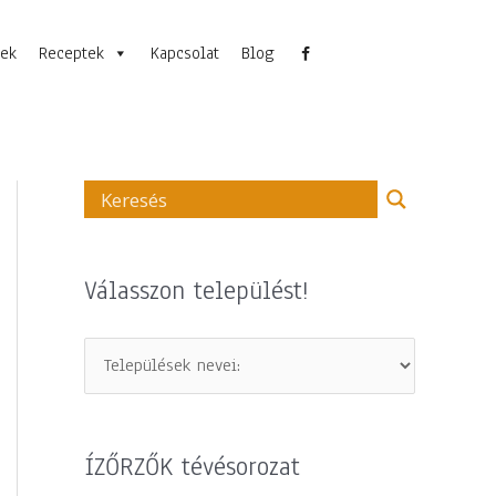
nek
Receptek
Kapcsolat
Blog
Válasszon települést!
ÍZŐRZŐK tévésorozat